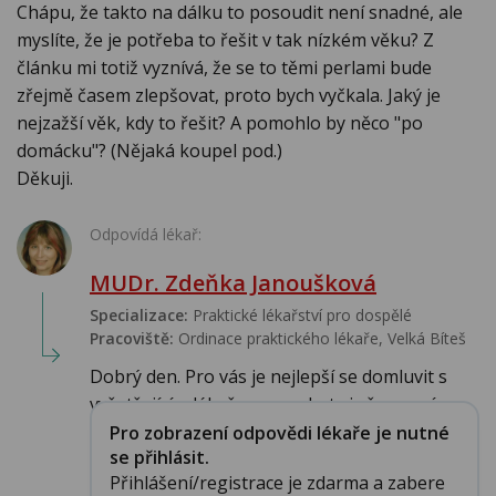
Chápu, že takto na dálku to posoudit není snadné, ale
myslíte, že je potřeba to řešit v tak nízkém věku? Z
článku mi totiž vyznívá, že se to těmi perlami bude
zřejmě časem zlepšovat, proto bych vyčkala. Jaký je
nejzažší věk, kdy to řešit? A pomohlo by něco "po
domácku"? (Nějaká koupel pod.)
Děkuji.
Odpovídá lékař:
MUDr. Zdeňka Janoušková
Specializace:
Praktické lékařství pro dospělé
Pracoviště:
Ordinace praktického lékaře, Velká Bíteš
Dobrý den. Pro vás je nejlepší se domluvit s
vyšetřujícím lékařem a nechat si vše na mís...
Pro zobrazení odpovědi lékaře je nutné
se přihlásit.
Přihlášení/registrace je zdarma a zabere