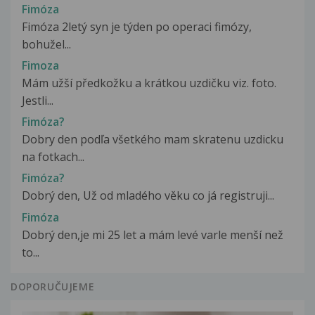
Fimóza
Fimóza 2letý syn je týden po operaci fimózy,
bohužel...
Fimoza
Mám užší předkožku a krátkou uzdičku viz. foto.
Jestli...
Fimóza?
Dobry den podľa všetkého mam skratenu uzdicku
na fotkach...
Fimóza?
Dobrý den, Už od mladého věku co já registruji...
Fimóza
Dobrý den,je mi 25 let a mám levé varle menší než
to...
DOPORUČUJEME