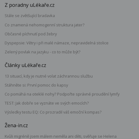
Z poradny uLékaře.cz
Stále se zvětšující bradavka
Co znamená nehomogenní struktura jater?
Občasné píchnutí pod žebry
Dyspepsie: Větry i při malé námaze, nepravidelná stolice
Zelený povlak na jazyku - co to může být?
Články uLékaře.cz
13 situací, kdy je nutné volat záchrannou službu
Stáhněte si: První pomoc do kapsy
Co pomáhá na oteklé nohy? Podpořte správné proudění lymfy
TEST: Jak dobře se vyznáte ve svých emocích?
Výsledky testu EQ: Co prozradil váš emoční kompas?
Žena-in.cz
Kvůli migréně jsem málem neměla ani děti, svěřuje se Helena