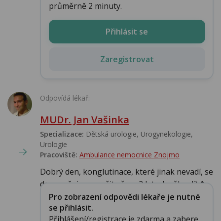
průměrně 2 minuty.
Přihlásit se
Zaregistrovat
Odpovídá lékař:
MUDr. Jan Vašinka
Specializace:
Dětská urologie, Urogynekologie,
Urologie‎
Pracoviště:
Ambulance nemocnice Znojmo
Dobrý den, konglutinace, které jinak nevadí, se
doporučuje rozrušit až po 2 letech věku dít�...
Pro zobrazení odpovědi lékaře je nutné
se přihlásit.
Přihlášení/registrace je zdarma a zabere