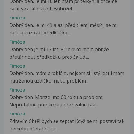
Dobrý den, Je mi 18 let, mám přítelkyni a chceme
začít sexuální život. Bohužel...
Fimóza
Dobrý den, je mi 49 a asi před třemi měsíci, se mi
začala zužovat předkožka....
Fimóza
Dobrý den Je mi 17 let. Při erekci mám obtíže
přetáhnout předkožku přes žalud....
Fimoza
Dobrý den, mám problém, nejsem si jistý jestli mám
natrženou uzdičku, nebo problém...
Fimoza
Dobry den. Manzel ma 60 roku a problem.
Nepretahne predkozku prez zalud tak...
Fimóza
Zdravím Chtěl bych se zeptat Když se mi postaví tak
nemohu přetáhnout...