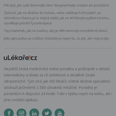
Pět tipů, jak začít dokonalé ráno. Nevynechejte snídani ani protažení
Způsob, jak se díváme do mobilu, velmi zatěžuje krční páteř, se
skloněnou hlavou je to stejná zátěž, jak se 40 kilovým pytlem na krku,
vysvětluje přední fyzioterapeut
Tipy maminek, jak na svačiny, aby je děti nenosily nesnědené domů
Jídlo jako palivo pro běžce: Důležité je nejen to, co jíte, ale i kdy to jíte
Největší česká medicínská online poradna a průkopník v oblasti
telemedicíny si klade za cíl zefektivnit a zkvalitnit české
zdravotnictví. Tým více jak 300 lékařů včetně desítek specialistů
obslouží průměrně 2 500 uživatelů měsíčně. Poradna je
pacientům k dispozici 24 hodin 7 dní v týdnu nejen na webu, ale i
přes mobilní aplikaci.