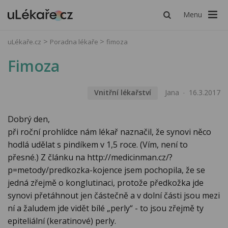
Menu
uLékaře.cz
Poradna lékaře
fimoza
Fimoza
Vnitřní lékařství
Jana
16.3.2017
Dobrý den,
při roční prohlídce nám lékař naznačil, že synovi něco
hodlá udělat s pindíkem v 1,5 roce. (Vím, není to
přesné.) Z článku na http://medicinman.cz/?
p=metody/predkozka-kojence jsem pochopila, že se
jedná zřejmě o konglutinaci, protože předkožka jde
synovi přetáhnout jen částečně a v dolní části jsou mezi
ní a žaludem jde vidět bílé „perly“ - to jsou zřejmě ty
epiteliální (keratinové) perly.