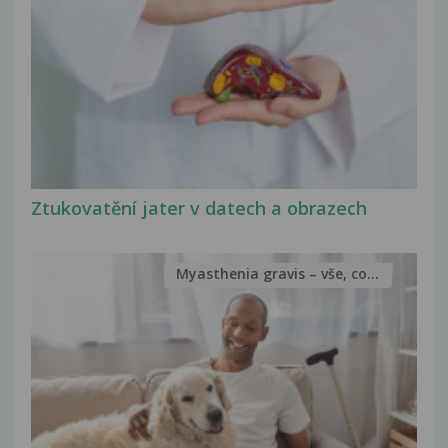
Ztukovatění jater v datech a obrazech
Myasthenia gravis – vše, co...