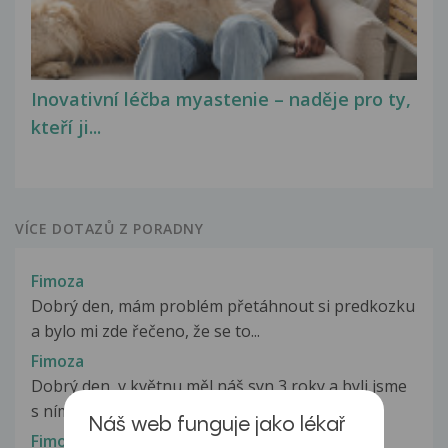
Inovativní léčba myastenie – naděje pro ty,
kteří ji...
VÍCE DOTAZŮ Z PORADNY
Fimoza
Dobrý den, mám problém přetáhnout si predkozku
a bylo mi zde řečeno, že se to...
Fimoza
Dobrý den, v květnu měl náš syn 3 roky a byli jsme
s ním u p. doktorky na 3...
Náš web funguje jako lékař
Fimoza