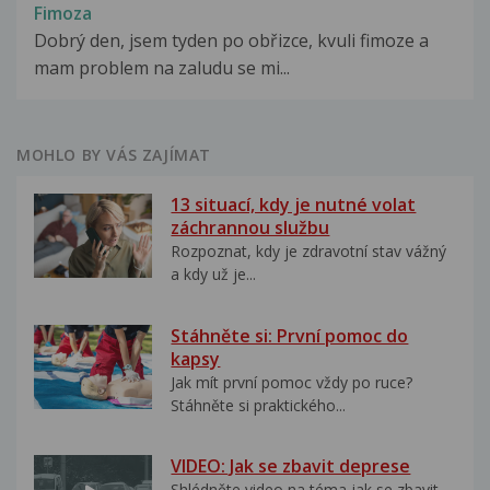
Fimoza
Dobrý den, jsem tyden po obřizce, kvuli fimoze a
mam problem na zaludu se mi...
MOHLO BY VÁS ZAJÍMAT
13 situací, kdy je nutné volat
záchrannou službu
Rozpoznat, kdy je zdravotní stav vážný
a kdy už je...
Stáhněte si: První pomoc do
kapsy
Jak mít první pomoc vždy po ruce?
Stáhněte si praktického...
VIDEO: Jak se zbavit deprese
Shlédněte video na téma jak se zbavit