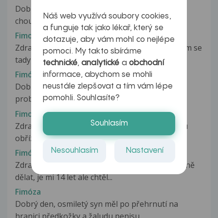
Dobrý den, Mám na vás dotaz ohledně takové
Náš web využívá soubory cookies,
choulostivé věci. Je mi 19 let...
a funguje tak jako lékař, který se
Fimoza
dotazuje, aby vám mohl co nejlépe
Zdravím potřebuji poradit ohledně šourku. Ptám se
pomoci. My takto sbíráme
tady protože je mi blbé se...
technické
,
analytické
a
obchodní
Fimóza
informace, abychom se mohli
Dobrý den, je mi 43let, mám nyní asi 4mesice
neustále zlepšovat a tím vám lépe
problém s přetažením předkožky,...
pomohli. Souhlasíte?
Fimoza
Souhlasím
Zdravím,ve 30letech jsem podstoupil častečnou
obřízku kvuli fimoze,teď jse nejspíš...
Nesouhlasím
Nastavení
Fimóza
Zdravím, trpím fimózou a chci s tím něco konečně
dělat, je mi 14 let ale chtěl...
Fimóza
Dobrý den, osmiletý syn měl po přehrnutí na
hranici předkožky a žaludu penisu...