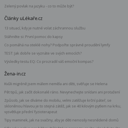
Zelený povlak na jazyku - co to může být?
Články uLékaře.cz
13 situací, kdy je nutné volat záchrannou službu
Stáhněte si: První pomoc do kapsy
Co pomáhá na oteklé nohy? Podpořte správné proudění lymfy
TEST: Jak dobře se vyznáte ve svých emocích?
Výsledky testu EQ: Co prozradil váš emoční kompas?
Žena-in.cz
Kvůli migréně jsem málem neměla ani děti, svěřuje se Helena
Pět tipů, jak začít dokonalé ráno. Nevynechejte snídani ani protažení
Způsob, jak se díváme do mobilu, velmi zatěžuje krční páteř, se
skloněnou hlavou je to stejná zátěž, jak se 40 kilovým pytlem na krku,
vysvětluje přední fyzioterapeut
Tipy maminek, jak na svačiny, aby je děti nenosily nesnědené domů