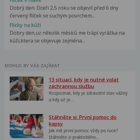
Flicek v hlavě
Dobrý den. Dceři 2,5 roku se objevil před 6 dny
červený flíček se suchým povrchem...
Flicky na kůži
Dobry den,uz několik měsíců me trápí vyrážka na
kůži,ktera se objevuje zejména...
MOHLO BY VÁS ZAJÍMAT
13 situací, kdy je nutné volat
záchrannou službu
Rozpoznat, kdy je zdravotní stav vážný
a kdy už je...
Stáhněte si: První pomoc do
kapsy
Jak mít první pomoc vždy po ruce?
Stáhněte si praktického...