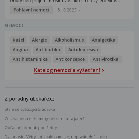
Dobrý deň prajem. Prosím Vás ako sa dá vyliečiť vírus...
Pohlavní nemoci
5.10.2023
NEMOCI
Kašel
Alergie
Alkoholismus
Analgetika
Angína
Antibiotika
Antidepresiva
Antihistaminika
Antikoncepce
Antivirotika
Katalog nemocí a vyšetření
Z poradny uLékaře.cz
Stále se zvětšující bradavka
Co znamená nehomogenní struktura jater?
Občasné píchnutí pod žebry
Dyspepsie: Větry i při malé námaze, nepravidelná stolice