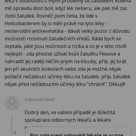
léku v souvislosti s mými problémy se žaludkem. Kolena
mě opravdu dost bolí, když lék neberu, ale pak mě zas
zlobí žaludek. Rovněž jsem četla, že lidé s
Helicobacterem by si měli právě na tyto léky -
nesteroidní antirevmatika - dávat velký pozor z důvodu
možnosti rozvinutí žaludečních vředů. Ráda bych se
zeptala, jaké jsou možnosti a rizika a co je v této chvíli
nejlepší - zda přestat užívat kvůli žaludku Flexove a
nahradit jej raději něčím jiným na klouby, příp. jej brát
jen při akutních bolestech nebo zda je možné nějak
potlačit nežádoucí účinky léku na žaludek, příp. žaludek
nějak před nežádoucími účinky léku "chránit". Děkuji!!
Odpovídá lékař:
Dobrý den, ve vašem případě je důležitá
spolupráce odborných lékařů a lékaře
praktick...
Pro zobrazení odpovědi lékaře je nutné