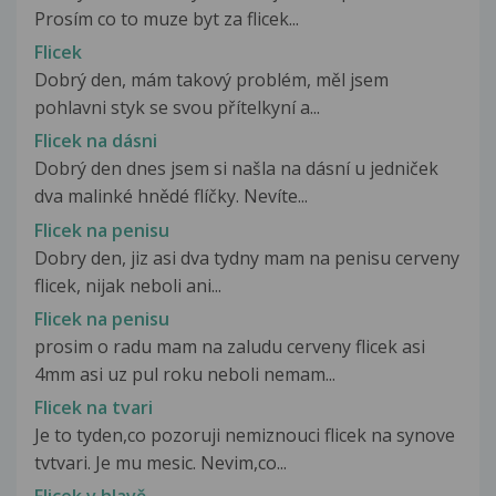
Prosím co to muze byt za flicek...
Flicek
Dobrý den, mám takový problém, měl jsem
pohlavni styk se svou přítelkyní a...
Flicek na dásni
Dobrý den dnes jsem si našla na dásní u jedniček
dva malinké hnědé flíčky. Nevíte...
Flicek na penisu
Dobry den, jiz asi dva tydny mam na penisu cerveny
flicek, nijak neboli ani...
Flicek na penisu
prosim o radu mam na zaludu cerveny flicek asi
4mm asi uz pul roku neboli nemam...
Flicek na tvari
Je to tyden,co pozoruji nemiznouci flicek na synove
tvtvari. Je mu mesic. Nevim,co...