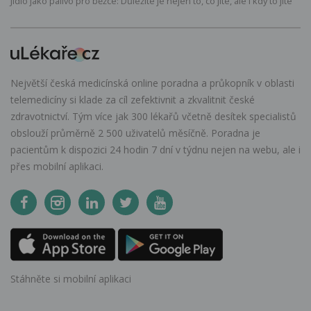
Jídlo jako palivo pro běžce: Důležité je nejen to, co jíte, ale i kdy to jíte
Největší česká medicínská online poradna a průkopník v oblasti
telemedicíny si klade za cíl zefektivnit a zkvalitnit české
zdravotnictví. Tým více jak 300 lékařů včetně desítek specialistů
obslouží průměrně 2 500 uživatelů měsíčně. Poradna je
pacientům k dispozici 24 hodin 7 dní v týdnu nejen na webu, ale i
přes mobilní aplikaci.
Stáhněte si mobilní aplikaci