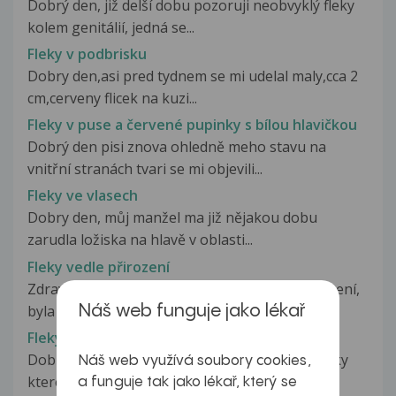
Dobrý den, již delší dobu pozoruji neobvyklý fleky
kolem genitálií, jedná se...
Fleky v podbrisku
Dobry den,asi pred tydnem se mi udelal maly,cca 2
cm,cerveny flicek na kuzi...
Fleky v puse a červené pupinky s bílou hlavičkou
Dobrý den pisi znova ohledně meho stavu na
vnitřní stranách tvari se mi objevili...
Fleky ve vlasech
Dobry den, můj manžel ma již nějakou dobu
zarudla ložiska na hlavě v oblasti...
Fleky vedle přirození
Zdravím Vás, Už rok mě trápí fleky vedle přirození,
byla jsem u primáře...
Náš web funguje jako lékař
Fleky z malých pupínků
Dobry den,pritel ma na nohou a rukou tyto fleky
Náš web využívá soubory cookies,
ktere vznikaji z malych pupinku...
a funguje tak jako lékař, který se