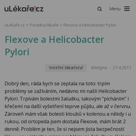
Menu
uLékaře.cz
Poradna lékaře
Flexove a Helicobacter Pylori
Flexove a Helicobacter
Pylori
Vnitřní lékařství
Kristýna
27.4.2011
Dobrý den, ráda bych se zeptala na toto: trpím
problémy se zažíváním, nedávno mi našli Helicobacter
Pylori. Trpívám bolestmi žaludku, takovým "pícháním" i
křečemi na další vyšetření teprve půjdu, ale až v červnu.
Zároveň mám však bolesti kloubů v kolenou a někdy i u
rukou, od ortopeda jsem dostala Flexove, mám brát 2
denně. Problém je ten, že si nejsem jista bezpečností