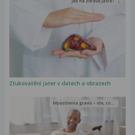
Jak na zdravá játra?
Ztukovatění jater v datech a obrazech
Myasthenia gravis – vše, co...