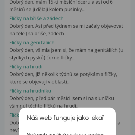
Dobrý den, mám 15-ti měsíční dceru a asi od 6
měsíců se jí dělají kolem pusinky...
Flíčky na břiše a zádech
Dobrý den. Asi před týdnem se mi začaly objevovat
na těle (na břiše, zádech...
Flíčky na genitáliích
Dobrý den, všimla jsem si, že mám na genitáliích (u
stydkých pysků) černé flíčky....
Flíčky na hrudi
Dobrý den, již několik týdnů se potýkám s flíčky,
které se objevují v oblasti...
Flíčky na hrudníku
Dobrý den, před pár měsíci jsem si na sluníčku
všimnul těchto flíčků na hrudi....
Flíčky na jazyku
Náš web funguje jako lékař
Dobrý den, udělali jse mi takové flíčky na jazyku a
nevím čím to muže být, jestli...