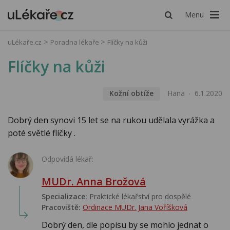
Menu
uLékaře.cz
Poradna lékaře
Flíčky na kůži
Flíčky na kůži
Kožní obtíže
Hana
6.1.2020
Dobrý den synovi 15 let se na rukou udělala vyrážka a
poté světlé flíčky .
Odpovídá lékař:
MUDr. Anna Brožová
Specializace:
Praktické lékařství pro dospělé
Pracoviště:
Ordinace MUDr. Jana Voříšková
Dobrý den, dle popisu by se mohlo jednat o