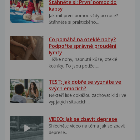
Stáhněte si: První pomoc do
kapsy
Jak mít první pomoc vždy po ruce?
Stáhněte si praktického...
Co pomáhá na oteklé nohy?
Podpořte správné proudění
lymfy
Těžké nohy, napnutá kůže, oteklé
kotníky. To jsou potíže,...
TEST: Jak dobře se vyznáte ve
svých emocích?
Někteří lidé dokážou zachovat klid i ve
vypjatých situacích....
VIDEO: Jak se zbavit deprese
Shlédněte video na téma jak se zbavit
deprese..