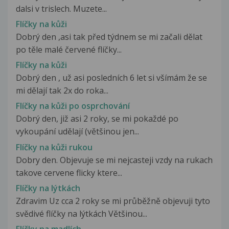
dalsi v trislech. Muzete...
Flíčky na kůži
Dobrý den ,asi tak před týdnem se mi začali dělat
po těle malé červené flíčky...
Flíčky na kůži
Dobrý den , už asi posledních 6 let si všímám že se
mi dělají tak 2x do roka...
Flíčky na kůži po osprchování
Dobrý den, již asi 2 roky, se mi pokaždé po
vykoupání udělají (většinou jen...
Flíčky na kůži rukou
Dobry den. Objevuje se mi nejcasteji vzdy na rukach
takove cervene flicky ktere...
Flíčky na lýtkách
Zdravim Uz cca 2 roky se mi průběžně objevuji tyto
svědivé flíčky na lýtkách Většinou...
Flíčky na madlích