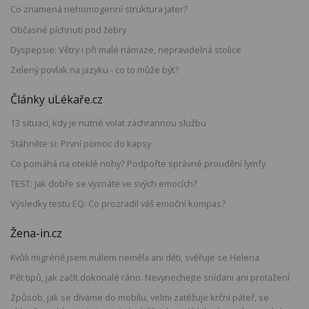
Co znamená nehomogenní struktura jater?
Občasné píchnutí pod žebry
Dyspepsie: Větry i při malé námaze, nepravidelná stolice
Zelený povlak na jazyku - co to může být?
Články uLékaře.cz
13 situací, kdy je nutné volat záchrannou službu
Stáhněte si: První pomoc do kapsy
Co pomáhá na oteklé nohy? Podpořte správné proudění lymfy
TEST: Jak dobře se vyznáte ve svých emocích?
Výsledky testu EQ: Co prozradil váš emoční kompas?
Žena-in.cz
Kvůli migréně jsem málem neměla ani děti, svěřuje se Helena
Pět tipů, jak začít dokonalé ráno. Nevynechejte snídani ani protažení
Způsob, jak se díváme do mobilu, velmi zatěžuje krční páteř, se