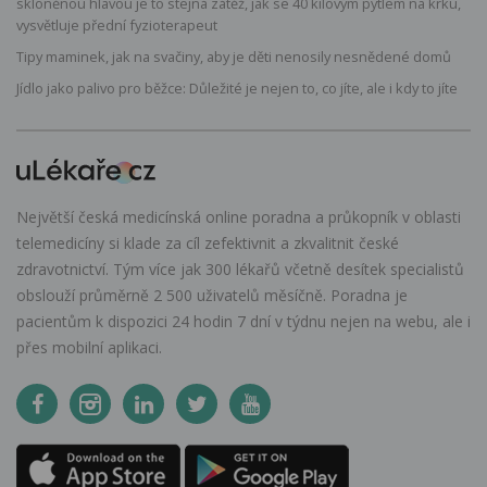
skloněnou hlavou je to stejná zátěž, jak se 40 kilovým pytlem na krku,
vysvětluje přední fyzioterapeut
Tipy maminek, jak na svačiny, aby je děti nenosily nesnědené domů
Jídlo jako palivo pro běžce: Důležité je nejen to, co jíte, ale i kdy to jíte
Největší česká medicínská online poradna a průkopník v oblasti
telemedicíny si klade za cíl zefektivnit a zkvalitnit české
zdravotnictví. Tým více jak 300 lékařů včetně desítek specialistů
obslouží průměrně 2 500 uživatelů měsíčně. Poradna je
pacientům k dispozici 24 hodin 7 dní v týdnu nejen na webu, ale i
přes mobilní aplikaci.