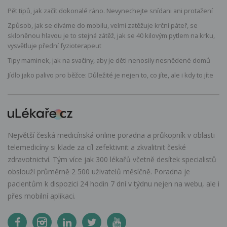
Pět tipů, jak začít dokonalé ráno. Nevynechejte snídani ani protažení
Způsob, jak se díváme do mobilu, velmi zatěžuje krční páteř, se
skloněnou hlavou je to stejná zátěž, jak se 40 kilovým pytlem na krku,
vysvětluje přední fyzioterapeut
Tipy maminek, jak na svačiny, aby je děti nenosily nesnědené domů
Jídlo jako palivo pro běžce: Důležité je nejen to, co jíte, ale i kdy to jíte
Největší česká medicínská online poradna a průkopník v oblasti
telemedicíny si klade za cíl zefektivnit a zkvalitnit české
zdravotnictví. Tým více jak 300 lékařů včetně desítek specialistů
obslouží průměrně 2 500 uživatelů měsíčně. Poradna je
pacientům k dispozici 24 hodin 7 dní v týdnu nejen na webu, ale i
přes mobilní aplikaci.