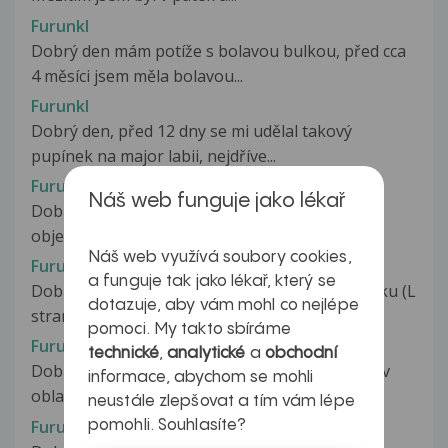
Furunkl
Dobrý den mám potíže s bolavou bulkou, před cca
4 měsíci jsem měla bolavou...
Furunkl
Dobrý den, před 12 dny se mi udělal takový
pupínek na major labii, nejdříve...
Furunkl
Náš web funguje jako lékař
Dobrý den, chtěl bych se zeptat na břichu se mi
objevilo tohle viz foto. Nebolí...
Náš web využívá soubory cookies,
Furunkl
a funguje tak jako lékař, který se
Dobry den, minuly patek (20.9.) se mi v podbrisku (L
dotazuje, aby vám mohl co nejlépe
strana) udelal pupinek...
pomoci. My takto sbíráme
Furunkl
technické
,
analytické
a
obchodní
Dobrý den, trápí mě jestli můžu říct velké akné v
informace, abychom se mohli
oblasti podpaží. Bolí, že...
neustále zlepšovat a tím vám lépe
Furunkl
pomohli. Souhlasíte?