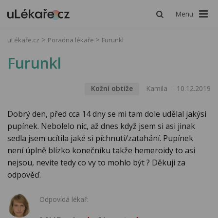
Menu
uLékaře.cz
Poradna lékaře
Furunkl
Furunkl
Kožní obtíže
Kamila
10.12.2019
Dobrý den, před cca 14 dny se mi tam dole udělal jakýsi
pupínek. Nebolelo nic, až dnes když jsem si asi jinak
sedla jsem ucítila jaké si píchnutí/zatahání. Pupínek
není úplně blízko konečníku takže hemeroidy to asi
nejsou, nevíte tedy co vy to mohlo být ? Děkuji za
odpověď.
Odpovídá lékař: