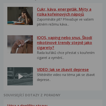
Cukr, káva, energeťák. Mýty a
rizika kofeinových nápojů
Zapomínáte pít? Převažuje ve vašem
pitném režimu káva...
IQOS, vaping nebo snus. Škodí
nikotinové trendy stejně jako
cigarety?
Řada kuřáků chce přestat s kouřením
cigaret a vymění...
VIDEO: Jak se zbavit deprese
Shlédněte video na téma jak se zbavit
deprese..
SOUVISEJÍCÍ DOTAZY Z PORADNY
Játra a doplňky stravy