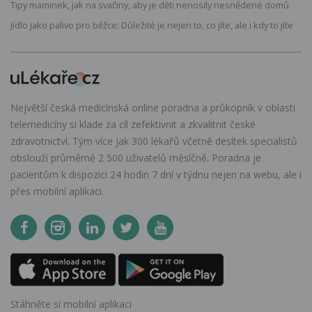
Tipy maminek, jak na svačiny, aby je děti nenosily nesnědené domů
Jídlo jako palivo pro běžce: Důležité je nejen to, co jíte, ale i kdy to jíte
Největší česká medicínská online poradna a průkopník v oblasti
telemedicíny si klade za cíl zefektivnit a zkvalitnit české
zdravotnictví. Tým více jak 300 lékařů včetně desítek specialistů
obslouží průměrně 2 500 uživatelů měsíčně. Poradna je
pacientům k dispozici 24 hodin 7 dní v týdnu nejen na webu, ale i
přes mobilní aplikaci.
Stáhněte si mobilní aplikaci