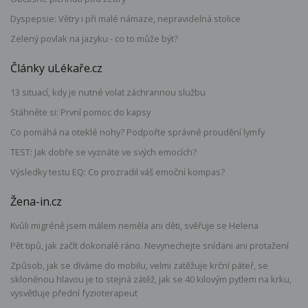
Dyspepsie: Větry i při malé námaze, nepravidelná stolice
Zelený povlak na jazyku - co to může být?
Články uLékaře.cz
13 situací, kdy je nutné volat záchrannou službu
Stáhněte si: První pomoc do kapsy
Co pomáhá na oteklé nohy? Podpořte správné proudění lymfy
TEST: Jak dobře se vyznáte ve svých emocích?
Výsledky testu EQ: Co prozradil váš emoční kompas?
Žena-in.cz
Kvůli migréně jsem málem neměla ani děti, svěřuje se Helena
Pět tipů, jak začít dokonalé ráno. Nevynechejte snídani ani protažení
Způsob, jak se díváme do mobilu, velmi zatěžuje krční páteř, se
skloněnou hlavou je to stejná zátěž, jak se 40 kilovým pytlem na krku,
vysvětluje přední fyzioterapeut