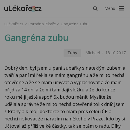
Menu
uLékaře.cz
Poradna lékaře
Gangréna zubu
Gangréna zubu
Zuby
Michael
18.10.2017
Dobrý den, byl jsem u paní zubařky s nateklým zubem a
tváří a paní mi řekla že mám gangrénu a že mi to nechá
otevřené a že se mám umývat a vyplachovat a že mám
přijd za 14 dní a že mi tam dají vložku a že do konce
roku mě ji ještě aspoň 5x budou měnit. Myslíte že
udělala správně že mi to nechá otevřené tolik dní? Jsem
z Prahy a k mojí doktorce to mám pres celou ČR a
nechci riskovat že narazím na někoho v Praze, kdo by si
účtoval až příliš velké částky, tak se ptám o radu. Díky.