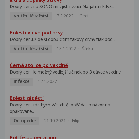
Dobrý den, na SONO mi zjistili ztučnělá játra i když...
Vnitřní lékařství
7.2.2022
Gedi
Bolesti vlevo pod prsy
Dobrý den,už delší dobu cítím takový divný tlak pod...
Vnitřní lékařství
18.1.2022
Šárka
Černá stolice po vakcíně
Dobrý den. Je možný vedlejší účinek po 3 dávce vakcíny...
Infekce
12.1.2022
Bolest zápěstí
Dobrý den, rád bych Vás chtěl požádat o názor na
opakované...
Ortopedie
21.10.2021
Filip
Potíže po pervitinu