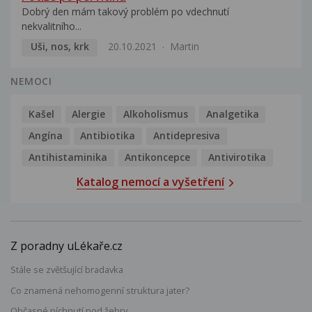
Dobrý den mám takový problém po vdechnutí
nekvalitního...
Uši, nos, krk
20.10.2021
Martin
NEMOCI
Kašel
Alergie
Alkoholismus
Analgetika
Angína
Antibiotika
Antidepresiva
Antihistaminika
Antikoncepce
Antivirotika
Katalog nemocí a vyšetření
Z poradny uLékaře.cz
Stále se zvětšující bradavka
Co znamená nehomogenní struktura jater?
Občasné píchnutí pod žebry