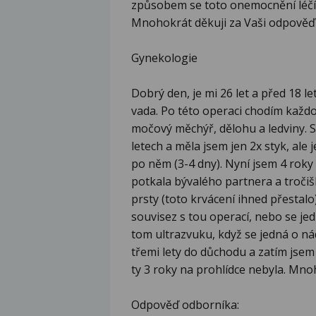
způsobem se toto onemocnění léčí
Mnohokrát děkuji za Vaši odpověď 
Gynekologie
Dobrý den, je mi 26 let a před 18 
vada. Po této operaci chodím každ
močový měchýř, dělohu a ledviny. S
letech a měla jsem jen 2x styk, ale 
po něm (3-4 dny). Nyní jsem 4 roky 
potkala bývalého partnera a tročiš
prsty (toto krvácení ihned přestal
souvisez s tou operací, nebo se jed
tom ultrazvuku, když se jedná o n
třemi lety do důchodu a zatím jse
ty 3 roky na prohlídce nebyla. Mno
Odpověď odborníka: