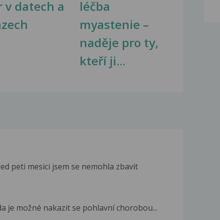
r v datech a
léčba
azech
myastenie –
naděje pro ty,
kteří ji...
ed peti mesici jsem se nemohla zbavit
da je možné nakazit se pohlavní chorobou...