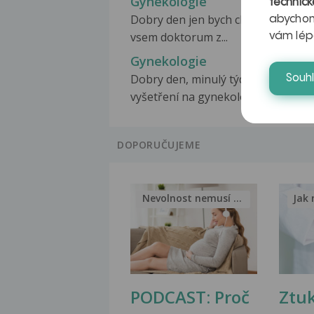
Gynekologie
technick
Dobry den jen bych chtela poděko
abychom
vsem doktorum z...
vám lép
Gynekologie
Dobry den, minulý týden jsem byla
Souh
vyšetření na gynekologii....
DOPORUČUJEME
Nevolnost nemusí být nutnou...
Jak 
PODCAST: Proč
Ztu