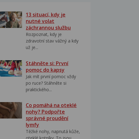
13 situací, kdy je
nutné volat
záchrannou službu
Rozpoznat, kdy je
zdravotní stav vážný a kdy
už je...
Stáhněte si: První
pomoc do kapsy
Jak mít první pomoc vždy
po ruce? Stáhněte si
praktického...
Co pomáhá na oteklé
nohy? Podpořte
správné proudění
lymfy
Těžké nohy, napnutá kůže,
oteklé kotníky. To jsou