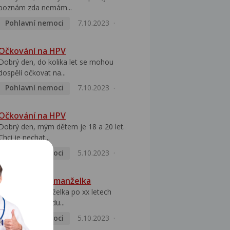
poznám zda nemám...
Pohlavní nemoci
7.10.2023
Očkování na HPV
Dobrý den, do kolika let se mohou
dospělí očkovat na...
Pohlavní nemoci
7.10.2023
Očkování na HPV
Dobrý den, mým dětem je 18 a 20 let.
Chci je nechat...
Pohlavní nemoci
5.10.2023
HPV pozitivní manželka
Dobrý den, manželka po xx letech
přivezla z Východu...
Pohlavní nemoci
5.10.2023