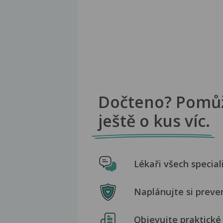
Dočteno? Pomů
ještě o kus víc.
Lékaři všech special
Naplánujte si preve
Objevujte praktické 