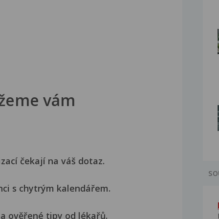
žeme vám
izací čekají na váš dotaz.
SO
nci s chytrým kalendářem.
a ověřené tipy od lékařů.