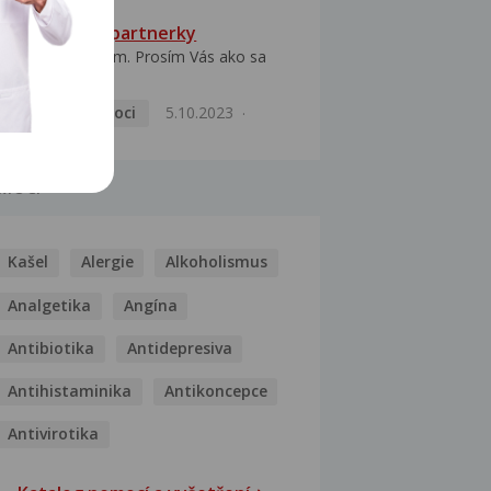
HPV typ 52 u partnerky
Dobrý deň prajem. Prosím Vás ako sa
dá vyliečiť vírus...
Pohlavní nemoci
5.10.2023
MOCI
Kašel
Alergie
Alkoholismus
Analgetika
Angína
Antibiotika
Antidepresiva
Antihistaminika
Antikoncepce
Antivirotika