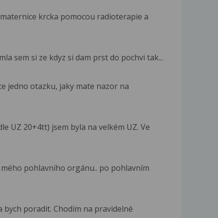
 maternice krcka pomocou radioterapie a
la sem si ze kdyz si dam prst do pochvi tak...
te jedno otazku, jaky mate nazor na
le UZ 20+4tt) jsem byla na velkém UZ. Ve
ě mého pohlavního orgánu.. po pohlavním
 bych poradit. Chodím na pravidelné