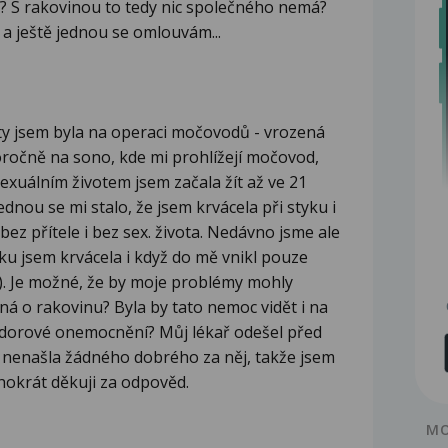
? S rakovinou to tedy nic společného nemá?
a ještě jednou se omlouvám...
lety jsem byla na operaci močovodů - vrozená
oročně na sono, kde mi prohlížejí močovod,
exuálním životem jsem začala žít až ve 21
jednou se mi stalo, že jsem krvácela při styku i
bez přítele i bez sex. života. Nedávno jsme ale
ku jsem krvácela i když do mě vnikl pouze
o). Je možné, že by moje problémy mohly
ná o rakovinu? Byla by tato nemoc vidět i na
ádorové onemocnění? Můj lékař odešel před
m nenašla žádného dobrého za něj, takže jsem
hokrát děkuji za odpověd.
MO