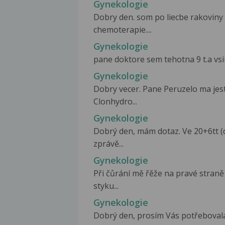
Gynekologie
Dobry den. som po liecbe rakoviny
chemoterapie....
Gynekologie
pane doktore sem tehotna 9 t.a vsim
Gynekologie
Dobry vecer. Pane Peruzelo ma jes
Clonhydro...
Gynekologie
Dobrý den, mám dotaz. Ve 20+6tt (d
zprávě...
Gynekologie
Při čůrání mě řěže na pravé stran
styku...
Gynekologie
Dobrý den, prosím Vás potřebovala