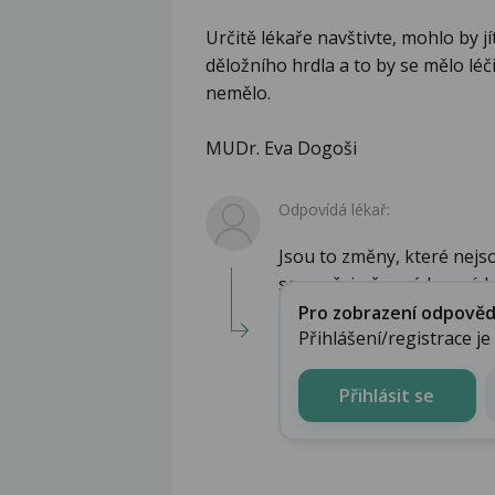
Určitě lékaře navštivte, mohlo by jí
děložního hrdla a to by se mělo léči
nemělo.
MUDr. Eva Dogoši
Odpovídá lékař:
Jsou to změny, které nejso
samozřejmě o nádorové bu
Pro zobrazení odpovědi 
Přihlášení/registrace j
Přihlásit se