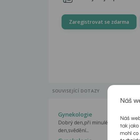
Zaregistrovat se zdarma
SOUVISEJÍCÍ DOTAZY
Náš we
Gynekologie
Náš web
Dobrý den,při minulé menstruaci as
tak jako
den,svědění...
mohl co