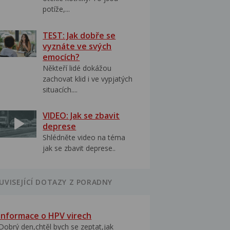
potíže,...
TEST: Jak dobře se
vyznáte ve svých
emocích?
Někteří lidé dokážou
zachovat klid i ve vypjatých
situacích....
VIDEO: Jak se zbavit
deprese
Shlédněte video na téma
jak se zbavit deprese..
UVISEJÍCÍ DOTAZY Z PORADNY
Informace o HPV virech
Dobrý den,chtěl bych se zeptat,jak