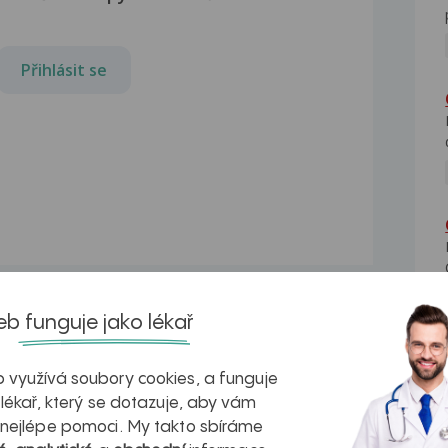
Přihlásit se
b funguje jako lékař
První gynekologie
 využívá soubory cookies, a funguje
i 4
Dobry den,chci se zeptat je mi 15 a
 lékař, který se dotazuje, aby vám
před par dny jsem...
 nejlépe pomoci. My takto sbíráme