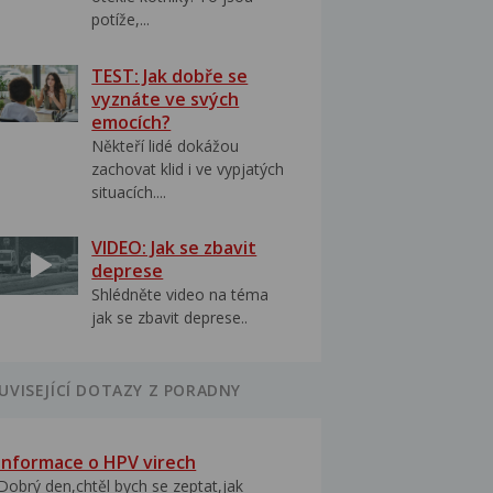
potíže,...
TEST: Jak dobře se
vyznáte ve svých
emocích?
Někteří lidé dokážou
zachovat klid i ve vypjatých
situacích....
VIDEO: Jak se zbavit
deprese
Shlédněte video na téma
jak se zbavit deprese..
UVISEJÍCÍ DOTAZY Z PORADNY
Informace o HPV virech
Dobrý den,chtěl bych se zeptat,jak