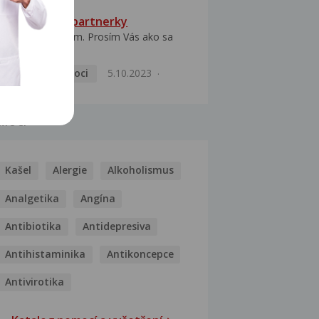
HPV typ 52 u partnerky
Dobrý deň prajem. Prosím Vás ako sa
dá vyliečiť vírus...
Pohlavní nemoci
5.10.2023
MOCI
Kašel
Alergie
Alkoholismus
Analgetika
Angína
Antibiotika
Antidepresiva
Antihistaminika
Antikoncepce
Antivirotika