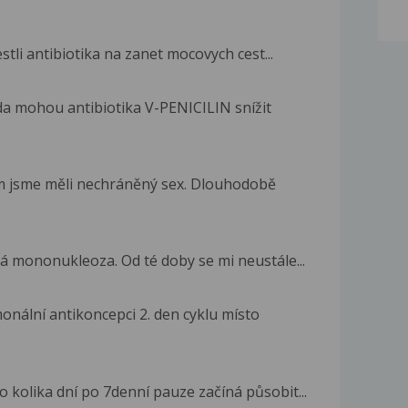
stli antibiotika na zanet mocovych cest...
da mohou antibiotika V-PENICILIN snížit
em jsme měli nechráněný sex. Dlouhodobě
á mononukleoza. Od té doby se mi neustále...
nální antikoncepci 2. den cyklu místo
o kolika dní po 7denní pauze začíná působit...