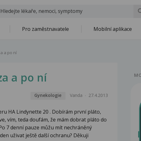
Pro zaměstnavatele
Mobilní aplikace
a a po ní
a a po ní
MO
Gynekologie
Vanda
27.4.2013
eru HA Lindynette 20 . Dobírám první pláto,
íve, vím, teda doufám, že mám dobrat pláto do
 Po 7 denní pauze můžu mít nechráněný
den uživat ještě další ochranu? Děkuji