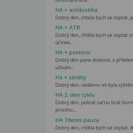
těhotná.Včera...
HA + antibiotika
Dobry den, chtela bych se zeptat, je
HA + ATB
Dobrý den, chtěla bych se zeptat z
účinek...
HA + postinor
Dobrý den pane doktore, s přítel
užívám...
Ha + záněty
Dobrý den, nedávno mi byla zjištěn
HA 2. den cyklu
Dobrý den, pokud začnu brát hormo
prvního,...
HA 7denní pauza
Dobrý den, chtěla bych se zeptat, d