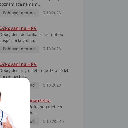
poznám zda nemám...
Pohlavní nemoci
7.10.2023
Očkování na HPV
Dobrý den, do kolika let se mohou
dospělí očkovat na...
Pohlavní nemoci
7.10.2023
Očkování na HPV
Dobrý den, mým dětem je 18 a 20 let.
Chci je nechat...
Pohlavní nemoci
5.10.2023
HPV pozitivní manželka
Dobrý den, manželka po xx letech
přivezla z Východu...
Pohlavní nemoci
5.10.2023