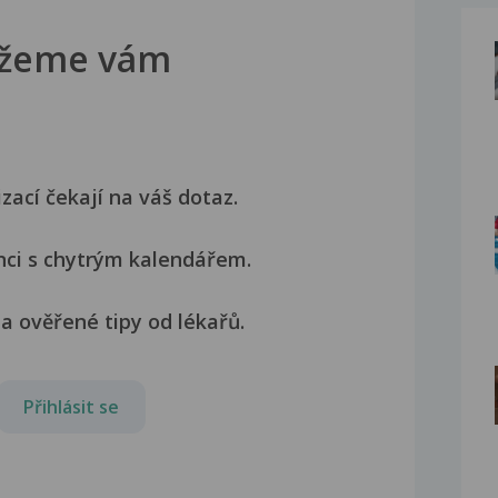
žeme vám
izací čekají na váš dotaz.
nci s chytrým kalendářem.
a ověřené tipy od lékařů.
Přihlásit se