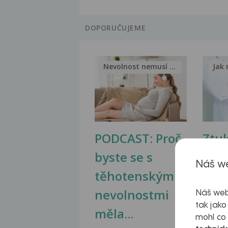
DOPORUČUJEME
Nevolnost nemusí být nutnou...
Jak 
PODCAST: Proč
Ztu
byste se s
jate
Náš we
těhotenskými
obr
nevolnostmi
Náš web
tak jako
měla...
mohl co