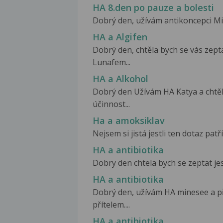
HA 8.den po pauze a bolesti
Dobrý den, užívám antikoncepci Mini
HA a Algifen
Dobrý den, chtěla bych se vás zepta
Lunafem...
HA a Alkohol
Dobrý den Užívám HA Katya a chtěla
účinnost...
Ha a amoksiklav
Nejsem si jistá jestli ten dotaz patří
HA a antibiotika
Dobry den chtela bych se zeptat jes
HA a antibiotika
Dobrý den, užívám HA minesee a p
přítelem....
HA a antibiotika