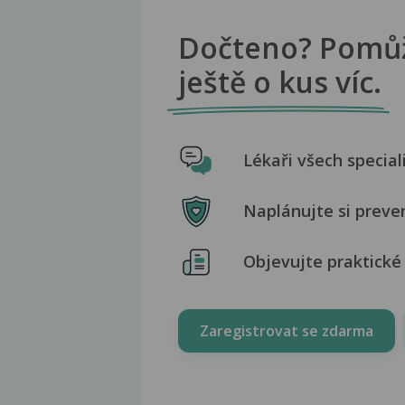
Dočteno? Pomů
ještě o kus víc.
Lékaři všech special
Naplánujte si preve
Objevujte praktické 
Zaregistrovat se zdarma