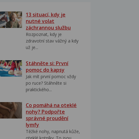
13 situací, kdy je
nutné volat
záchrannou službu
Rozpoznat, kdy je
zdravotní stav vážný a kdy
už je...
Stáhněte si: První
pomoc do kapsy
Jak mít první pomoc vždy
po ruce? Stáhněte si
praktického...
Co pomáhá na oteklé
nohy? Podpořte
správné proudění
lymfy
Těžké nohy, napnutá kůže,
oteklé kotníky. To jsou