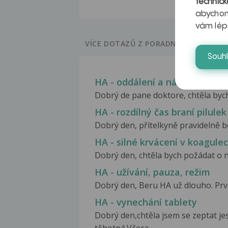
technick
abychom
vám lép
VÍCE DOTAZŮ Z PORADNY
Souh
HA - oddálení a následné pokr
Dobrý de pane doktore, chtěla bych 
HA - rozdílný čas braní pilulek
Dobrý den, přítelkyně pravidelně be
HA - silné krvácení v koagule
Dobrý den, chtěla bych požádat o n
HA - užívání, pauza, režim
Dobrý den, Beru HA už dlouho. Prvni
HA - vynechání tablety
Dobrý den,chtěla jsem se zeptat je