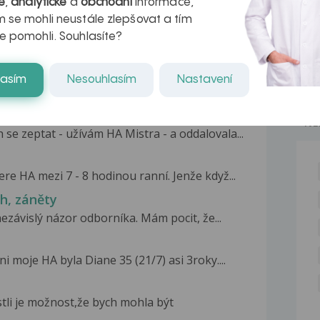
é
,
analytické
a
obchodní
informace,
 se mohli neustále zlepšovat a tím
e pomohli. Souhlasíte?
lasím
Nesouhlasím
Nastavení
ačování v braní
NE
se zeptat - užívám HA Mistra - a oddalovala...
re HA mezi 7 - 8 hodinou ranní. Jenže když...
ch, záněty
ezávislý názor odborníka. Mám pocit, že...
 moje HA byla Diane 35 (21/7) asi 3roky....
stli je možnost,že bych mohla být