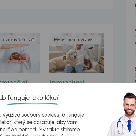
na zdravá játra?
Myasthenia gravis – vše, co...
kovatění
Inovativní
r v datech a
léčba
b funguje jako lékař
azech
myastenie –
naděje pro ty,
 využívá soubory cookies, a funguje
 lékař, který se dotazuje, aby vám
kteří ji...
 nejlépe pomoci. My takto sbíráme