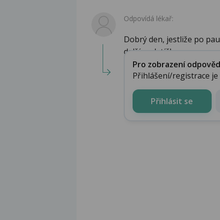
Odpovídá lékař:
Dobrý den, jestliže po pa
dalším platíčkem, n...
Pro zobrazení odpovědi 
Přihlášení/registrace j
Přihlásit se