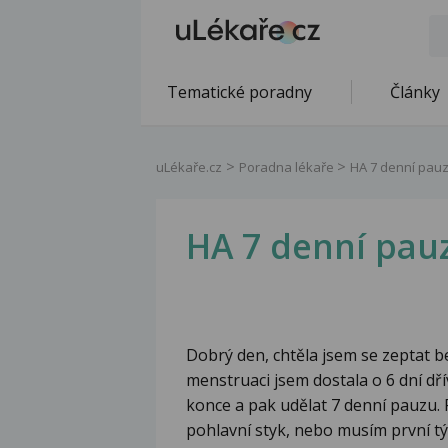
Tematické poradny
Články
uLékaře.cz
Poradna lékaře
HA 7 denní pauz
HA 7 denní pauz
Dobrý den, chtěla jsem se zeptat b
menstruaci jsem dostala o 6 dní dř
konce a pak udělat 7 denní pauzu.
pohlavní styk, nebo musím první tý