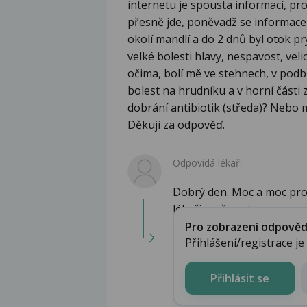
internetu je spousta informací, pr
přesně jde, poněvadž se informace l
okolí mandlí a do 2 dnů byl otok p
velké bolesti hlavy, nespavost, ve
očima, bolí mě ve stehnech, v podb
bolest na hrudníku a v horní části
dobrání antibiotik (středa)? Nebo m
Děkuji za odpověď.
Odpovídá lékař:
Dobrý den. Moc a moc pro
lékaři..změny stav...
Pro zobrazení odpovědi 
Přihlášení/registrace j
Přihlásit se