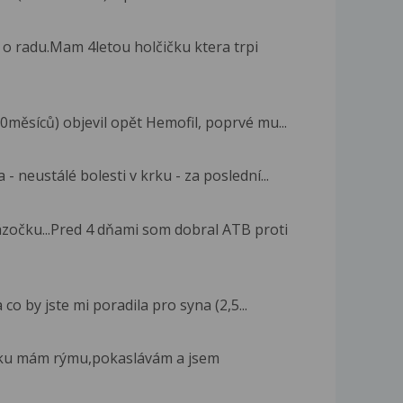
 o radu.Mam 4letou holčičku ktera trpi
0měsíců) objevil opět Hemofil, poprvé mu...
- neustálé bolesti v krku - za poslední...
zočku...Pred 4 dňami som dobral ATB proti
co by jste mi poradila pro syna (2,5...
roku mám rýmu,pokaslávám a jsem