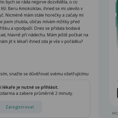
oto bych se ráda nejprve dozvěděla, o co
iší. Beru Amoksiklav, ihned se mi ulevilo v
ryč. Nicméně mám stále horečky a začaly mi
lice jsem zhubla, občas mívám mžitky před
říšku a vpodpaží. Dnes se přidala bodavá
 zad, hlavně při nádechu. Mám ještě počkat na
ám jít k lékaři ihned zda je vše v pořádku?
sím, snažte se důvěřovat svému ošetřujícímu
lékaře je nutné se přihlásit.
e zdarma a zabere průměrně 2 minuty.
Zaregistrovat
MO