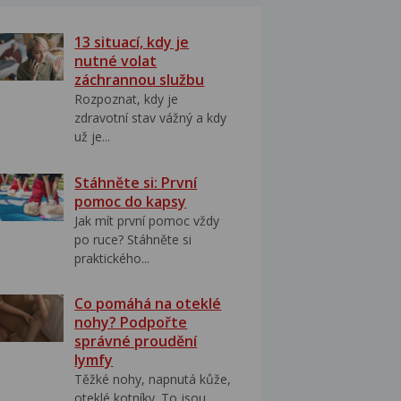
13 situací, kdy je
nutné volat
záchrannou službu
Rozpoznat, kdy je
zdravotní stav vážný a kdy
už je...
Stáhněte si: První
pomoc do kapsy
Jak mít první pomoc vždy
po ruce? Stáhněte si
praktického...
Co pomáhá na oteklé
nohy? Podpořte
správné proudění
lymfy
Těžké nohy, napnutá kůže,
oteklé kotníky. To jsou