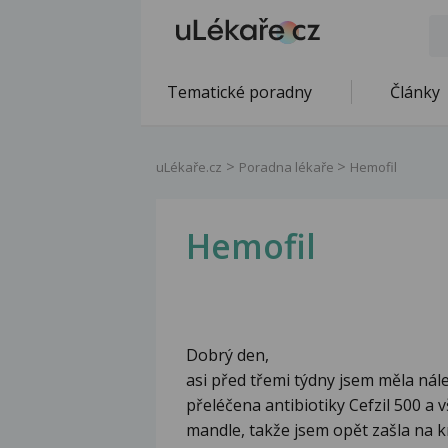
Tematické poradny
Články
uLékaře.cz
Poradna lékaře
Hemofil
Hemofil
Dobrý den,
asi před třemi týdny jsem měla nále
přeléčena antibiotiky Cefzil 500 a 
mandle, takže jsem opět zašla na kr