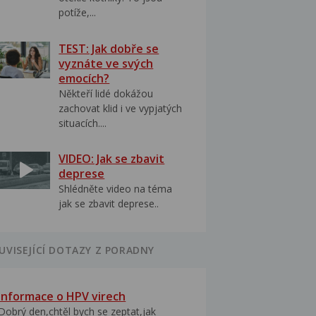
potíže,...
TEST: Jak dobře se
vyznáte ve svých
emocích?
Někteří lidé dokážou
zachovat klid i ve vypjatých
situacích....
VIDEO: Jak se zbavit
deprese
Shlédněte video na téma
jak se zbavit deprese..
UVISEJÍCÍ DOTAZY Z PORADNY
Informace o HPV virech
Dobrý den,chtěl bych se zeptat,jak