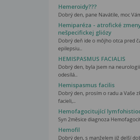
Hemeroidy???
Dobrý den, pane Navátile, moc Vám d
Hemiparéza - atrofické zmeny
nešpecifickej gliózy
Dobrý deň ide o môjho otca pred č
epilepsiu...
HEMISPASMUS FACIALIS
Dobrý den, byla jsem na neurologii
odesílá...
Hemispasmus facilis
Dobrý den, prosím o radu a Vaše 
facieli,...
Hemofagocitující lymfohistio
Syn 2měsice diagnoza Hemofagocituj
Hemofil
Dobrý den, s manželem již delší dob