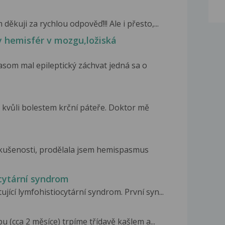
ěkuji za rychlou odpověď!!! Ale i přesto,...
 hemisfér v mozgu,ložiská
asom mal epileptický záchvat jedná sa o
 kvůli bolestem krční páteře. Doktor mě
zkušenosti, prodělala jsem hemispasmus
cytární syndrom
ící lymfohistiocytární syndrom. První syn...
u (cca 2 měsíce) trpíme třídavě kašlem a...