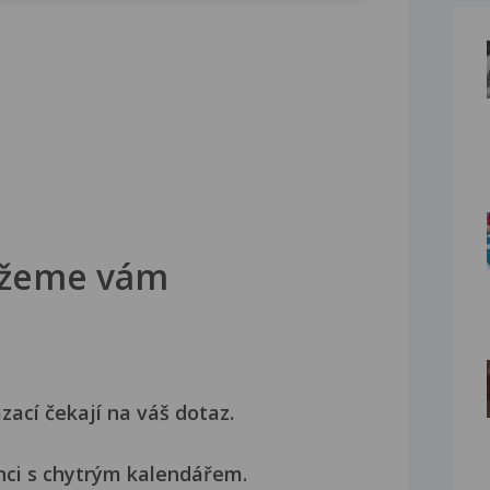
žeme vám
izací čekají na váš dotaz.
nci s chytrým kalendářem.