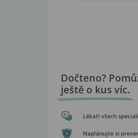
Dočteno? Pomů
ještě o kus víc.
Lékaři všech special
Naplánujte si preve