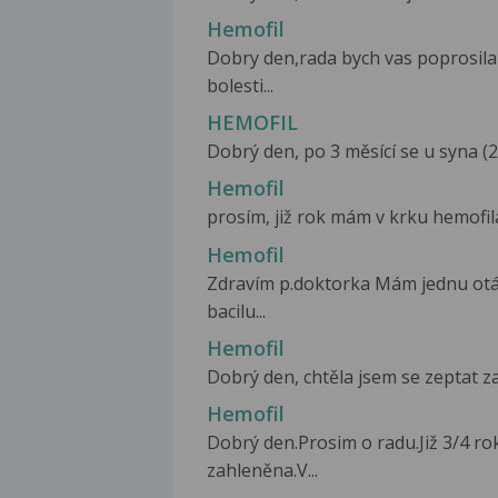
Hemofil
Dobry den,rada bych vas poprosila
bolesti...
HEMOFIL
Dobrý den, po 3 měsící se u syna (2
Hemofil
prosím, již rok mám v krku hemofila 
Hemofil
Zdravím p.doktorka Mám jednu otá
bacilu...
Hemofil
Dobrý den, chtěla jsem se zeptat za 
Hemofil
Dobrý den.Prosim o radu.Již 3/4 
zahleněna.V...