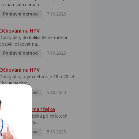
poznám zda nemám...
Pohlavní nemoci
7.10.2023
Očkování na HPV
Dobrý den, do kolika let se mohou
dospělí očkovat na...
Pohlavní nemoci
7.10.2023
Očkování na HPV
Dobrý den, mým dětem je 18 a 20 let.
Chci je nechat...
Pohlavní nemoci
5.10.2023
HPV pozitivní manželka
Dobrý den, manželka po xx letech
přivezla z Východu...
Pohlavní nemoci
5.10.2023