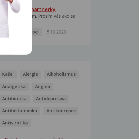
HPV typ 52 u partnerky
Dobrý deň prajem. Prosím Vás ako sa
dá vyliečiť vírus...
Pohlavní nemoci
5.10.2023
MOCI
Kašel
Alergie
Alkoholismus
Analgetika
Angína
Antibiotika
Antidepresiva
Antihistaminika
Antikoncepce
Antivirotika