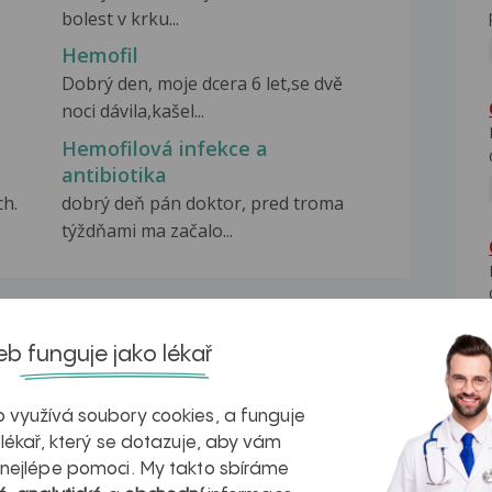
bolest v krku...
Hemofil
Dobrý den, moje dcera 6 let,se dvě
noci dávila,kašel...
Hemofilová infekce a
antibiotika
ch.
dobrý deň pán doktor, pred troma
týždňami ma začalo...
b funguje jako lékař
na zdravá játra?
Myasthenia gravis – vše, co...
 využívá soubory cookies, a funguje
 lékař, který se dotazuje, aby vám
 nejlépe pomoci. My takto sbíráme