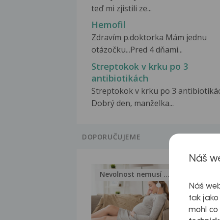
teď mi zjistili ze...
Hemofil
Zdravím p.doktorka Mám jednu
otázočku...Pred 4 dňami...
Streptokok v krku po 3
antibiotikách
Streptokok v krku po 3 antibiotiká
Dobrý den, manželka...
DOPORUČUJEME
Náš we
Nevolnost nemusí být nutnou...
Jak 
Náš web
tak jako
mohl co