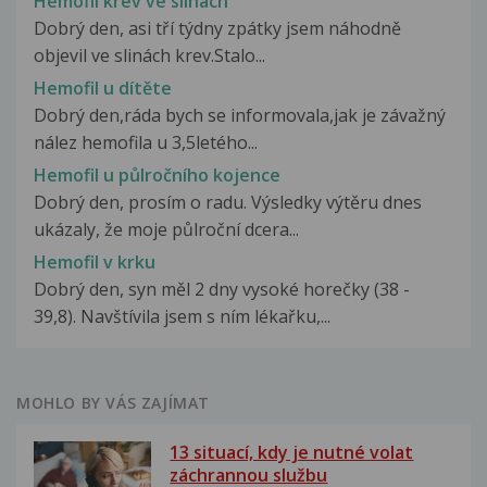
Hemofil krev ve slinách
Dobrý den, asi tří týdny zpátky jsem náhodně
objevil ve slinách krev.Stalo...
Hemofil u dítěte
Dobrý den,ráda bych se informovala,jak je závažný
nález hemofila u 3,5letého...
Hemofil u půlročního kojence
Dobrý den, prosím o radu. Výsledky výtěru dnes
ukázaly, že moje půlroční dcera...
Hemofil v krku
Dobrý den, syn měl 2 dny vysoké horečky (38 -
39,8). Navštívila jsem s ním lékařku,...
MOHLO BY VÁS ZAJÍMAT
13 situací, kdy je nutné volat
záchrannou službu