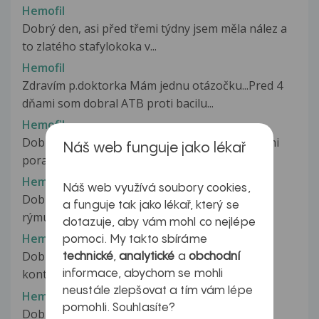
Hemofil
Dobrý den, asi před třemi týdny jsem měla nález a
to zlatého stafylokoka v...
Hemofil
Zdravím p.doktorka Mám jednu otázočku...Pred 4
dňami som dobral ATB proti bacilu...
Hemofil
Dobrý den, chtěla jsem se zeptat za co by jste mi
Náš web funguje jako lékař
poradila pro syna (2,5...
Hemofil
Náš web využívá soubory cookies,
Dobrý den.Prosim o radu.Již 3/4 roku mám
a funguje tak jako lékař, který se
rýmu,pokaslávám a jsem zahleněna.V...
dotazuje, aby vám mohl co nejlépe
Hemofil
pomoci. My takto sbíráme
Dobrý den, byla jsem několik hodin v úzkém
technické
,
analytické
a
obchodní
kontaktu s člověkem, kt. má v sobě...
informace, abychom se mohli
neustále zlepšovat a tím vám lépe
Hemofil
pomohli. Souhlasíte?
Dobrý den, chtěl bych se zeptat, zda jste se již