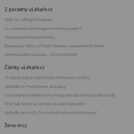
Z poradny uLékaře.cz
Stále se zvětšující bradavka
Co znamená nehomogenní struktura jater?
Občasné píchnutí pod žebry
Dyspepsie: Větry i při malé námaze, nepravidelná stolice
Zelený povlak na jazyku - co to může být?
Články uLékaře.cz
13 situací, kdy je nutné volat záchrannou službu
Stáhněte si: První pomoc do kapsy
Co pomáhá na oteklé nohy? Podpořte správné proudění lymfy
TEST: Jak dobře se vyznáte ve svých emocích?
Výsledky testu EQ: Co prozradil váš emoční kompas?
Žena-in.cz