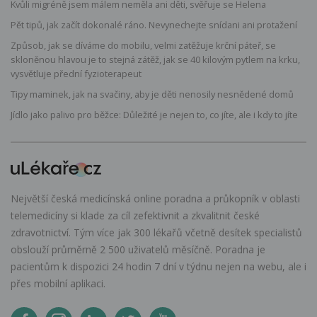
Kvůli migréně jsem málem neměla ani děti, svěřuje se Helena
Pět tipů, jak začít dokonalé ráno. Nevynechejte snídani ani protažení
Způsob, jak se díváme do mobilu, velmi zatěžuje krční páteř, se
skloněnou hlavou je to stejná zátěž, jak se 40 kilovým pytlem na krku,
vysvětluje přední fyzioterapeut
Tipy maminek, jak na svačiny, aby je děti nenosily nesnědené domů
Jídlo jako palivo pro běžce: Důležité je nejen to, co jíte, ale i kdy to jíte
Největší česká medicínská online poradna a průkopník v oblasti
telemedicíny si klade za cíl zefektivnit a zkvalitnit české
zdravotnictví. Tým více jak 300 lékařů včetně desítek specialistů
obslouží průměrně 2 500 uživatelů měsíčně. Poradna je
pacientům k dispozici 24 hodin 7 dní v týdnu nejen na webu, ale i
přes mobilní aplikaci.