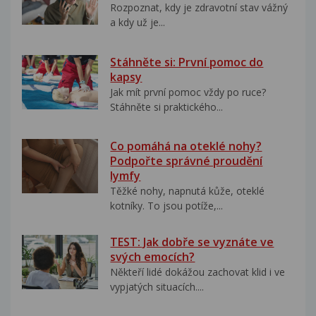
Rozpoznat, kdy je zdravotní stav vážný
a kdy už je...
Stáhněte si: První pomoc do
kapsy
Jak mít první pomoc vždy po ruce?
Stáhněte si praktického...
Co pomáhá na oteklé nohy?
Podpořte správné proudění
lymfy
Těžké nohy, napnutá kůže, oteklé
kotníky. To jsou potíže,...
TEST: Jak dobře se vyznáte ve
svých emocích?
Někteří lidé dokážou zachovat klid i ve
vypjatých situacích....