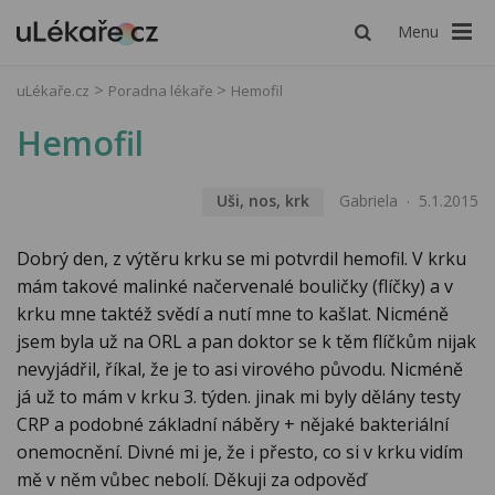
Menu
uLékaře.cz
Poradna lékaře
Hemofil
Hemofil
Uši, nos, krk
Gabriela
5.1.2015
Dobrý den, z výtěru krku se mi potvrdil hemofil. V krku
mám takové malinké načervenalé bouličky (flíčky) a v
krku mne taktéž svědí a nutí mne to kašlat. Nicméně
jsem byla už na ORL a pan doktor se k těm flíčkům nijak
nevyjádřil, říkal, že je to asi virového původu. Nicméně
já už to mám v krku 3. týden. jinak mi byly dělány testy
CRP a podobné základní náběry + nějaké bakteriální
onemocnění. Divné mi je, že i přesto, co si v krku vidím
mě v něm vůbec nebolí. Děkuji za odpověď