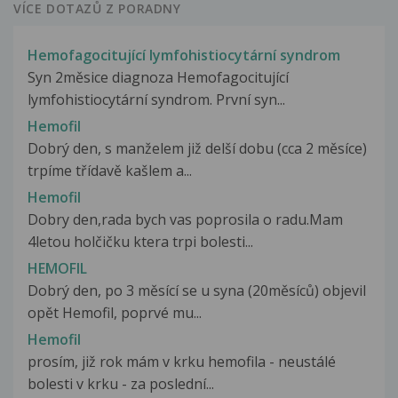
VÍCE DOTAZŮ Z PORADNY
Hemofagocitující lymfohistiocytární syndrom
Syn 2měsice diagnoza Hemofagocitující
lymfohistiocytární syndrom. První syn...
Hemofil
Dobrý den, s manželem již delší dobu (cca 2 měsíce)
trpíme třídavě kašlem a...
Hemofil
Dobry den,rada bych vas poprosila o radu.Mam
4letou holčičku ktera trpi bolesti...
HEMOFIL
Dobrý den, po 3 měsící se u syna (20měsíců) objevil
opět Hemofil, poprvé mu...
Hemofil
prosím, již rok mám v krku hemofila - neustálé
bolesti v krku - za poslední...