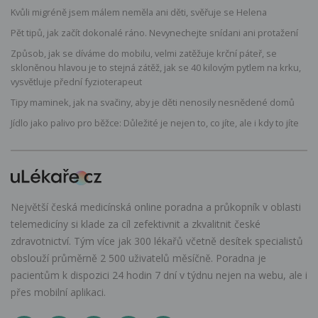
Kvůli migréně jsem málem neměla ani děti, svěřuje se Helena
Pět tipů, jak začít dokonalé ráno. Nevynechejte snídani ani protažení
Způsob, jak se díváme do mobilu, velmi zatěžuje krční páteř, se
skloněnou hlavou je to stejná zátěž, jak se 40 kilovým pytlem na krku,
vysvětluje přední fyzioterapeut
Tipy maminek, jak na svačiny, aby je děti nenosily nesnědené domů
Jídlo jako palivo pro běžce: Důležité je nejen to, co jíte, ale i kdy to jíte
Největší česká medicínská online poradna a průkopník v oblasti
telemedicíny si klade za cíl zefektivnit a zkvalitnit české
zdravotnictví. Tým více jak 300 lékařů včetně desítek specialistů
obslouží průměrně 2 500 uživatelů měsíčně. Poradna je
pacientům k dispozici 24 hodin 7 dní v týdnu nejen na webu, ale i
přes mobilní aplikaci.