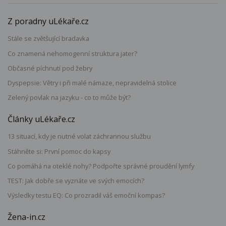
Z poradny uLékaře.cz
Stále se zvětšující bradavka
Co znamená nehomogenní struktura jater?
Občasné píchnutí pod žebry
Dyspepsie: Větry i při malé námaze, nepravidelná stolice
Zelený povlak na jazyku - co to může být?
Články uLékaře.cz
13 situací, kdy je nutné volat záchrannou službu
Stáhněte si: První pomoc do kapsy
Co pomáhá na oteklé nohy? Podpořte správné proudění lymfy
TEST: Jak dobře se vyznáte ve svých emocích?
Výsledky testu EQ: Co prozradil váš emoční kompas?
Žena-in.cz