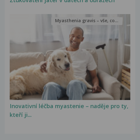
Ztukovatění jater v datech a obrazech
Myasthenia gravis – vše, co...
Inovativní léčba myastenie – naděje pro ty,
kteří ji...