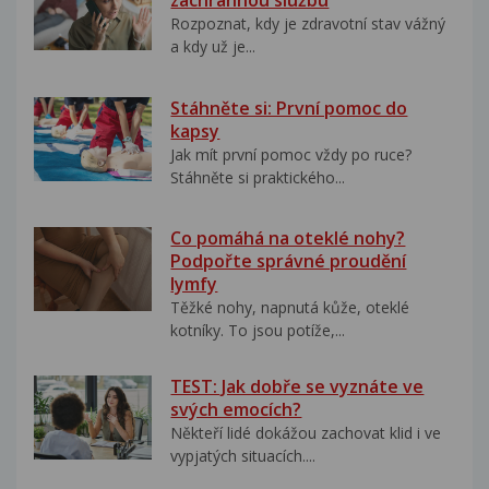
záchrannou službu
Rozpoznat, kdy je zdravotní stav vážný
a kdy už je...
Stáhněte si: První pomoc do
kapsy
Jak mít první pomoc vždy po ruce?
Stáhněte si praktického...
Co pomáhá na oteklé nohy?
Podpořte správné proudění
lymfy
Těžké nohy, napnutá kůže, oteklé
kotníky. To jsou potíže,...
TEST: Jak dobře se vyznáte ve
svých emocích?
Někteří lidé dokážou zachovat klid i ve
vypjatých situacích....