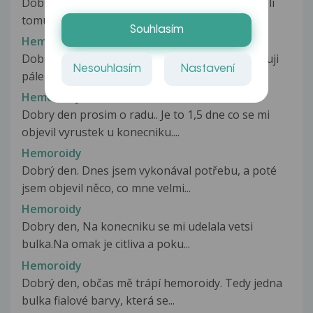
Dobrý den, dnes jsem byl u lékaře-chirurga kvůli
tomu, že jsem dnes po vykonání...
Souhlasím
Hemoroidy
Dobrý den, Je mi 25 let a již nějakou dobu pociťuji
Nesouhlasím
Nastavení
pálení a svědění v oblasti...
Hemoroidy
Dobry den prosim o radu.. Je to 1,5 dne co se mi
objevil vyrustek u konecniku....
Hemoroidy
Dobrý den. Dnes jsem vykonával potřebu, a poté
jsem objevil něco, co mne velmi...
Hemoroidy
Dobry den, Na konecniku se mi udelala vetsi
bulka.Na omak je citliva a poku...
Hemoroidy
Dobrý den, občas mě trápí hemoroidy. Tedy jedna
bulka fialové barvy, která se...