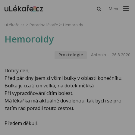
Menu
uLékaře.cz
Poradna lékaře
Hemoroidy
Hemoroidy
Proktologie
Antonin
26.8.2020
Dobrý den,
Před pár dny jsem si všiml bulky v oblasti konečníku.
Bulka je cca 2 cm velká, na dotek měkká.
Při vyprazdňování cítím bolest.
Má lékařka má aktuálně dovolenou, tak bych se pro
zatím rád poradil touto cestou.
Předem děkuji.