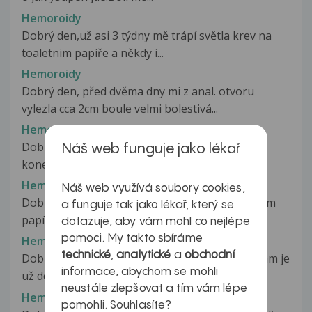
Hemoroidy
Dobrý den,už asi 3 týdny mě trápí světla krev na
toaletnim papíře a někdy i...
Hemoroidy
Dobrý den, před dvěma dny mi z anal. otvoru
vylezla cca 2cm boule velmi bolestivá...
Hemoroidy
Dobry den, mam dlouhodobe problemy s
Náš web funguje jako lékař
konecnikem. Krvaceni - hemeroidy, a hlavne...
Hemoroidy
Náš web využívá soubory cookies,
Dobrý den, je mi 37 let, občas najdu na toaletním
a funguje tak jako lékař, který se
papíru světlou krev - děje...
dotazuje, aby vám mohl co nejlépe
pomoci. My takto sbíráme
Hemoroidy
technické
,
analytické
a
obchodní
Dobrý den, trápí mě bouličky na konečníku, mám je
informace, abychom se mohli
už delší dobu, nesvědí, nebolí,...
neustále zlepšovat a tím vám lépe
Hemoroidy
pomohli. Souhlasíte?