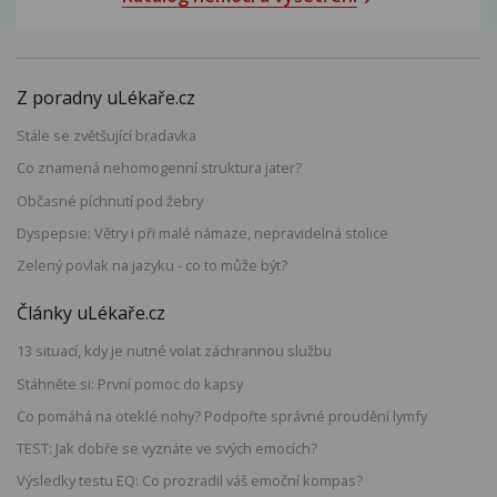
Z poradny uLékaře.cz
Stále se zvětšující bradavka
Co znamená nehomogenní struktura jater?
Občasné píchnutí pod žebry
Dyspepsie: Větry i při malé námaze, nepravidelná stolice
Zelený povlak na jazyku - co to může být?
Články uLékaře.cz
13 situací, kdy je nutné volat záchrannou službu
Stáhněte si: První pomoc do kapsy
Co pomáhá na oteklé nohy? Podpořte správné proudění lymfy
TEST: Jak dobře se vyznáte ve svých emocích?
Výsledky testu EQ: Co prozradil váš emoční kompas?