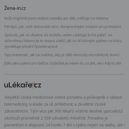
Žena-in.cz
Kvůli migréně jsem málem neměla ani děti, svěřuje se Helena
Pět tipů, jak začít dokonalé ráno. Nevynechejte snídani ani protažení
Způsob, jak se díváme do mobilu, velmi zatěžuje krční páteř, se
skloněnou hlavou je to stejná zátěž, jak se 40 kilovým pytlem na krku,
vysvětluje přední fyzioterapeut
Tipy maminek, jak na svačiny, aby je děti nenosily nesnědené domů
Jídlo jako palivo pro běžce: Důležité je nejen to, co jíte, ale i kdy to jíte
Největší česká medicínská online poradna a průkopník v oblasti
telemedicíny si klade za cíl zefektivnit a zkvalitnit české
zdravotnictví. Tým více jak 300 lékařů včetně desítek specialistů
obslouží průměrně 2 500 uživatelů měsíčně. Poradna je
pacientům k dispozici 24 hodin 7 dní v týdnu nejen na webu, ale i