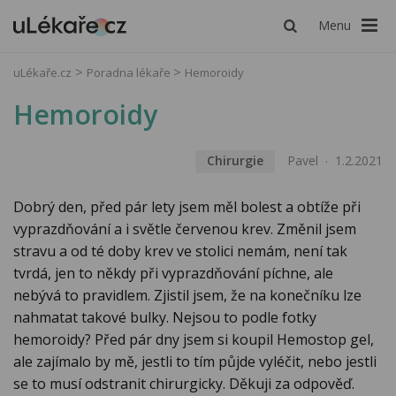
Menu
uLékaře.cz
Poradna lékaře
Hemoroidy
Hemoroidy
Chirurgie
Pavel
1.2.2021
Dobrý den, před pár lety jsem měl bolest a obtíže při
vyprazdňování a i světle červenou krev. Změnil jsem
stravu a od té doby krev ve stolici nemám, není tak
tvrdá, jen to někdy při vyprazdňování píchne, ale
nebývá to pravidlem. Zjistil jsem, že na konečníku lze
nahmatat takové bulky. Nejsou to podle fotky
hemoroidy? Před pár dny jsem si koupil Hemostop gel,
ale zajímalo by mě, jestli to tím půjde vyléčit, nebo jestli
se to musí odstranit chirurgicky. Děkuji za odpověď.