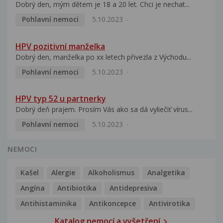
Dobrý den, mým dětem je 18 a 20 let. Chci je nechat...
Pohlavní nemoci
5.10.2023
HPV pozitivní manželka
Dobrý den, manželka po xx letech přivezla z Východu...
Pohlavní nemoci
5.10.2023
HPV typ 52 u partnerky
Dobrý deň prajem. Prosím Vás ako sa dá vyliečiť vírus...
Pohlavní nemoci
5.10.2023
NEMOCI
Kašel
Alergie
Alkoholismus
Analgetika
Angína
Antibiotika
Antidepresiva
Antihistaminika
Antikoncepce
Antivirotika
Katalog nemocí a vyšetření