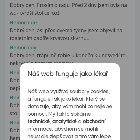
Dobry den. Prosím o radu. Před 2 dny jsem byla na
wc - tvrdší stolice, což...
Hemoroidi?
Dobrý den, asi před dvěma týdny jsem objevil na
toaletním papíře krvavou skvrnu,...
Hemoroidy
Dobry den, trápí mě tohle u konečníku nesvedí to,
nekrvací a nemam sedavou...
Hemoroidy
Náš web funguje jako lékař
Dobrý den jmenuji se Honza a je mi to dost
nepříjemné tohle řešit ale docela...
Náš web využívá soubory cookies,
Hemoroidy
a funguje tak jako lékař, který se
Dobrý den, asi před 4 dny jsem zpozoroval na
dotazuje, aby vám mohl co nejlépe
stolici příměs menšího množství...
pomoci. My takto sbíráme
technické
,
analytické
a
obchodní
Hemoroidy
informace, abychom se mohli
Dobrý den,je mi 35 let a 12 let mam problémy s
neustále zlepšovat a tím vám lépe
hemoroidy.V říjnu 2008 jsem byla...