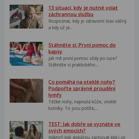
13 situací, kdy je nutné volat
záchrannou službu
Rozpoznat, kdy je zdravotní stav vážný
a kdy už je...
Stáhněte si: První pomoc do
kapsy
Jak mít první pomoc vždy po ruce?
Stáhněte si praktického...
Co pomáhá na oteklé nohy?
Podpořte správné proudění
lymfy
Těžké nohy, napnutá kůže, oteklé
kotníky. To jsou potíže,...
TEST: Jak dobře se vyznáte ve
svých emocích?
Někteří lidé dokážou zachovat klid i ve