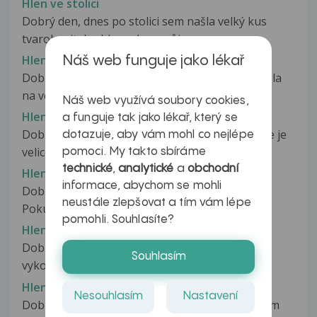
Hlen ve stolici
Dobrý den, dnes po stolici sem našla velký kus
tvarohoviteho hlenu, bez průjmu....
Hlen ve stolici
Náš web funguje jako lékař
Dobrý den,před dvěma dny jsem docela rychle šla
na velkou,ale při upouštění...
Náš web využívá soubory cookies,
Hlen ve stolici
a funguje tak jako lékař, který se
Dobrý den, mám problém se stolicí. Moje stolice je
dotazuje, aby vám mohl co nejlépe
velice nepravidelná, a nechodím...
pomoci. My takto sbíráme
technické
,
analytické
a
obchodní
Hlen ve stolici
informace, abychom se mohli
Dobrý den, zkouším naposledy přiložit to foto.
neustále zlepšovat a tím vám lépe
Pokud se to nezobrazí, tak prostě...
pomohli. Souhlasíte?
Hlen ve stolici
Dobrý den, poslední dobou se mi stává, že když
Souhlasím
vykonám potřebu, tak při bližším...
Hlen ve stolici
Nesouhlasím
Nastavení
Dobrý den,je mi 17 let a ve stolici často nacházím