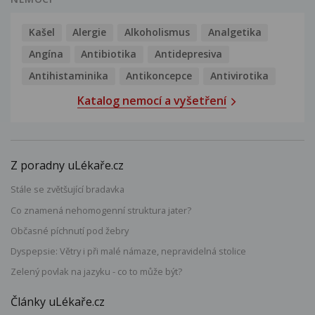
Kašel
Alergie
Alkoholismus
Analgetika
Angína
Antibiotika
Antidepresiva
Antihistaminika
Antikoncepce
Antivirotika
Katalog nemocí a vyšetření
Z poradny uLékaře.cz
Stále se zvětšující bradavka
Co znamená nehomogenní struktura jater?
Občasné píchnutí pod žebry
Dyspepsie: Větry i při malé námaze, nepravidelná stolice
Zelený povlak na jazyku - co to může být?
Články uLékaře.cz