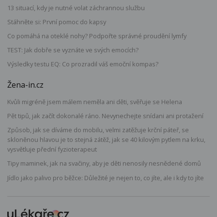
13 situací, kdy je nutné volat záchrannou službu
Stáhněte si: První pomoc do kapsy
Co pomáhá na oteklé nohy? Podpořte správné proudění lymfy
TEST: Jak dobře se vyznáte ve svých emocích?
Výsledky testu EQ: Co prozradil váš emoční kompas?
Žena-in.cz
Kvůli migréně jsem málem neměla ani děti, svěřuje se Helena
Pět tipů, jak začít dokonalé ráno. Nevynechejte snídani ani protažení
Způsob, jak se díváme do mobilu, velmi zatěžuje krční páteř, se
skloněnou hlavou je to stejná zátěž, jak se 40 kilovým pytlem na krku,
vysvětluje přední fyzioterapeut
Tipy maminek, jak na svačiny, aby je děti nenosily nesnědené domů
Jídlo jako palivo pro běžce: Důležité je nejen to, co jíte, ale i kdy to jíte