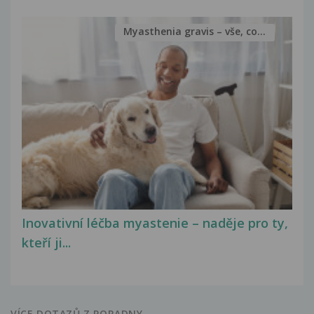
Myasthenia gravis – vše, co...
Inovativní léčba myastenie – naděje pro ty,
kteří ji...
VÍCE DOTAZŮ Z PORADNY