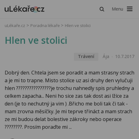
Menu
uLékaře.cz
Poradna lékaře
Hlen ve stolici
Hlen ve stolici
Trávení
Ája
10.7.2017
Dobrý den. Chtela jsem se poradit a mam strasny strach
a je mi to trapne. Misto stolice uz asi druhy den vylučuji
hlen ????????????????je trochu nahnedly spis pruhledny a
celkem zapacha... Neni ho sice zas tak dost asi lžíce za
den (je to nechutný ja vim ) .Břicho me boli tak či tak -
mam zrovna měsíčky. Je mi teprve třináct a mam strach
ze mi budou delat bolestive zákroky nebo operace
????????. Prosím poraďte mi ...