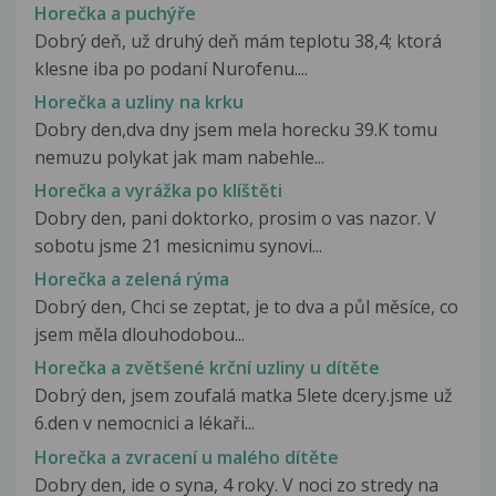
Horečka a puchýře
Dobrý deň, už druhý deň mám teplotu 38,4; ktorá
klesne iba po podaní Nurofenu....
Horečka a uzliny na krku
Dobry den,dva dny jsem mela horecku 39.K tomu
nemuzu polykat jak mam nabehle...
Horečka a vyrážka po klíštěti
Dobry den, pani doktorko, prosim o vas nazor. V
sobotu jsme 21 mesicnimu synovi...
Horečka a zelená rýma
Dobrý den, Chci se zeptat, je to dva a půl měsíce, co
jsem měla dlouhodobou...
Horečka a zvětšené krční uzliny u dítěte
Dobrý den, jsem zoufalá matka 5lete dcery.jsme už
6.den v nemocnici a lékaři...
Horečka a zvracení u malého dítěte
Dobry den, ide o syna, 4 roky. V noci zo stredy na