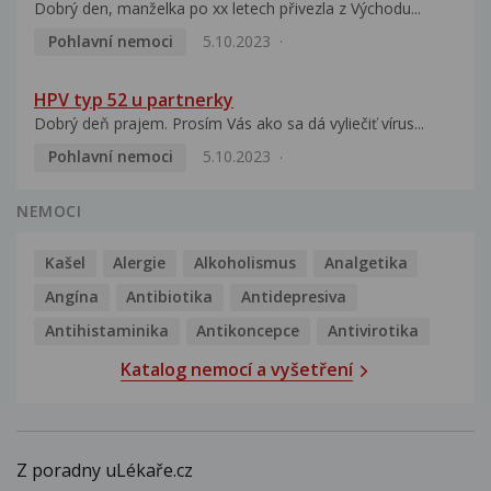
Dobrý den, manželka po xx letech přivezla z Východu...
Pohlavní nemoci
5.10.2023
HPV typ 52 u partnerky
Dobrý deň prajem. Prosím Vás ako sa dá vyliečiť vírus...
Pohlavní nemoci
5.10.2023
NEMOCI
Kašel
Alergie
Alkoholismus
Analgetika
Angína
Antibiotika
Antidepresiva
Antihistaminika
Antikoncepce
Antivirotika
Katalog nemocí a vyšetření
Z poradny uLékaře.cz