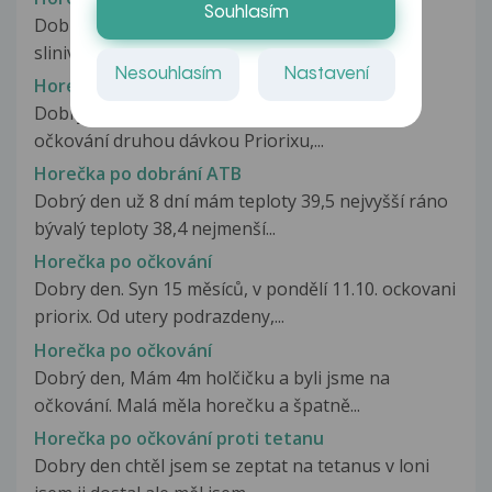
Souhlasím
Dobrý den.Manžel je po těžkém zánětu
slinivky.Před několika dny byl po 3 měsících...
Nesouhlasím
Nastavení
Horečka po aplikaci Priorixu
Dobrý den, chtěla bych se zeptat na reakci po
očkování druhou dávkou Priorixu,...
Horečka po dobrání ATB
Dobrý den už 8 dní mám teploty 39,5 nejvyšší ráno
bývalý teploty 38,4 nejmenší...
Horečka po očkování
Dobry den. Syn 15 měsíců, v pondělí 11.10. ockovani
priorix. Od utery podrazdeny,...
Horečka po očkování
Dobrý den, Mám 4m holčičku a byli jsme na
očkování. Malá měla horečku a špatně...
Horečka po očkování proti tetanu
Dobry den chtěl jsem se zeptat na tetanus v loni