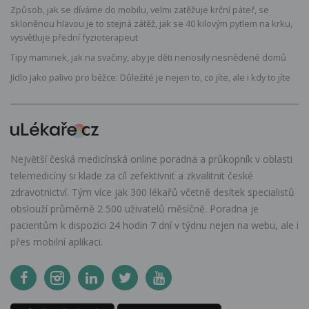
Způsob, jak se díváme do mobilu, velmi zatěžuje krční páteř, se
skloněnou hlavou je to stejná zátěž, jak se 40 kilovým pytlem na krku,
vysvětluje přední fyzioterapeut
Tipy maminek, jak na svačiny, aby je děti nenosily nesnědené domů
Jídlo jako palivo pro běžce: Důležité je nejen to, co jíte, ale i kdy to jíte
Největší česká medicínská online poradna a průkopník v oblasti
telemedicíny si klade za cíl zefektivnit a zkvalitnit české
zdravotnictví. Tým více jak 300 lékařů včetně desítek specialistů
obslouží průměrně 2 500 uživatelů měsíčně. Poradna je
pacientům k dispozici 24 hodin 7 dní v týdnu nejen na webu, ale i
přes mobilní aplikaci.