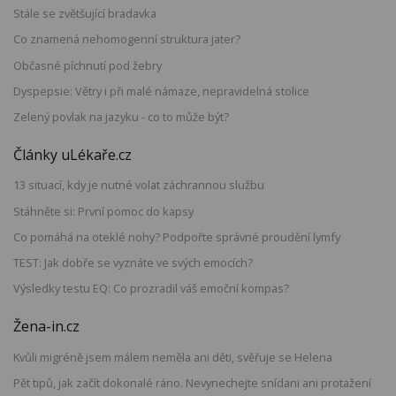
Stále se zvětšující bradavka
Co znamená nehomogenní struktura jater?
Občasné píchnutí pod žebry
Dyspepsie: Větry i při malé námaze, nepravidelná stolice
Zelený povlak na jazyku - co to může být?
Články uLékaře.cz
13 situací, kdy je nutné volat záchrannou službu
Stáhněte si: První pomoc do kapsy
Co pomáhá na oteklé nohy? Podpořte správné proudění lymfy
TEST: Jak dobře se vyznáte ve svých emocích?
Výsledky testu EQ: Co prozradil váš emoční kompas?
Žena-in.cz
Kvůli migréně jsem málem neměla ani děti, svěřuje se Helena
Pět tipů, jak začít dokonalé ráno. Nevynechejte snídani ani protažení