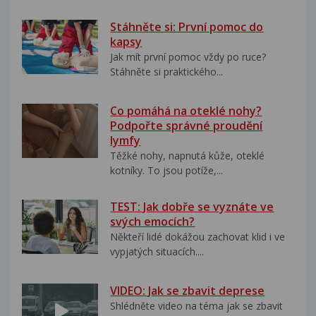
Stáhněte si: První pomoc do
kapsy
Jak mít první pomoc vždy po ruce?
Stáhněte si praktického...
Co pomáhá na oteklé nohy?
Podpořte správné proudění
lymfy
Těžké nohy, napnutá kůže, oteklé
kotníky. To jsou potíže,...
TEST: Jak dobře se vyznáte ve
svých emocích?
Někteří lidé dokážou zachovat klid i ve
vypjatých situacích....
VIDEO: Jak se zbavit deprese
Shlédněte video na téma jak se zbavit