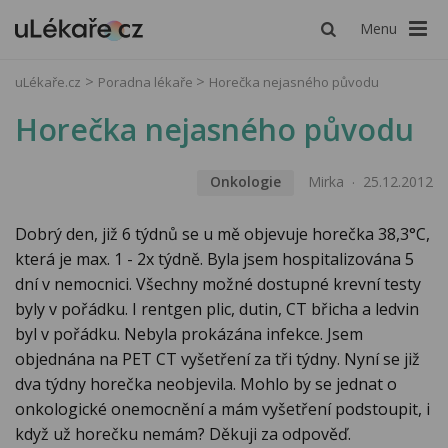
Menu
uLékaře.cz
Poradna lékaře
Horečka nejasného původu
Horečka nejasného původu
Onkologie
Mirka
25.12.2012
Dobrý den, již 6 týdnů se u mě objevuje horečka 38,3°C,
která je max. 1 - 2x týdně. Byla jsem hospitalizována 5
dní v nemocnici. Všechny možné dostupné krevní testy
byly v pořádku. I rentgen plic, dutin, CT břicha a ledvin
byl v pořádku. Nebyla prokázána infekce. Jsem
objednána na PET CT vyšetření za tři týdny. Nyní se již
dva týdny horečka neobjevila. Mohlo by se jednat o
onkologické onemocnění a mám vyšetření podstoupit, i
když už horečku nemám? Děkuji za odpověď.