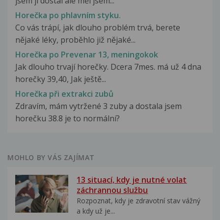
jsem ji dostal ale měl jsem...
Horečka po phlavním styku.
Co vás trápí, jak dlouho problém trvá, berete
nějaké léky, proběhlo již nějaké...
Horečka po Prevenar 13, meningokok
Jak dlouho trvají horečky. Dcera 7mes. má už 4 dna
horečky 39,40, Jak ještě...
Horečka při extrakci zubů
Zdravím, mám vytržené 3 zuby a dostala jsem
horečku 38.8 je to normální?
MOHLO BY VÁS ZAJÍMAT
13 situací, kdy je nutné volat
záchrannou službu
Rozpoznat, kdy je zdravotní stav vážný
a kdy už je...