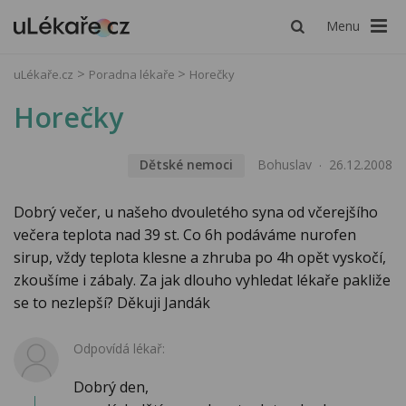
Menu
uLékaře.cz
Poradna lékaře
Horečky
Horečky
Dětské nemoci
Bohuslav
26.12.2008
Dobrý večer, u našeho dvouletého syna od včerejšího
večera teplota nad 39 st. Co 6h podáváme nurofen
sirup, vždy teplota klesne a zhruba po 4h opět vyskočí,
zkoušíme i zábaly. Za jak dlouho vyhledat lékaře pakliže
se to nezlepší? Děkuji Jandák
Odpovídá lékař:
Dobrý den,