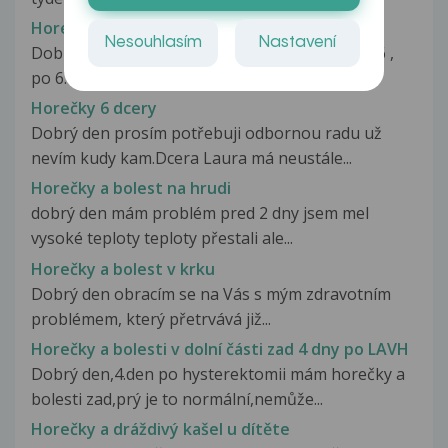
Horečky - viróza?
Nesouhlasím
Nastavení
Dobrý den, syn 10m má čtvrtý den horečky 38,6 ,
po 6.ti hodinach dostáva panadol...
Horečky 6 dcery
Dobrý den prosím potřebuji odbornou radu už
nevím kudy kam.Dcera Laura má neustále...
Horečky a bolest na hrudi
dobrý den mám problém pred 2 dny jsem mel
vysoké teploty teploty přestali ale...
Horečky a bolest v krku
Dobrý den obracím se na Vás s mým zdravotním
problémem, který přetrvává již...
Horečky a bolesti v dolní části zad 4 dny po LAVH
Dobrý den,4.den po hysterektomii mám horečky a
bolesti zad,prý je to normální,nemůže...
Horečky a dráždivý kašel u dítěte