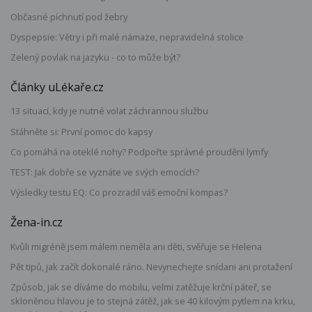
Občasné píchnutí pod žebry
Dyspepsie: Větry i při malé námaze, nepravidelná stolice
Zelený povlak na jazyku - co to může být?
Články uLékaře.cz
13 situací, kdy je nutné volat záchrannou službu
Stáhněte si: První pomoc do kapsy
Co pomáhá na oteklé nohy? Podpořte správné proudění lymfy
TEST: Jak dobře se vyznáte ve svých emocích?
Výsledky testu EQ: Co prozradil váš emoční kompas?
Žena-in.cz
Kvůli migréně jsem málem neměla ani děti, svěřuje se Helena
Pět tipů, jak začít dokonalé ráno. Nevynechejte snídani ani protažení
Způsob, jak se díváme do mobilu, velmi zatěžuje krční páteř, se
skloněnou hlavou je to stejná zátěž, jak se 40 kilovým pytlem na krku,