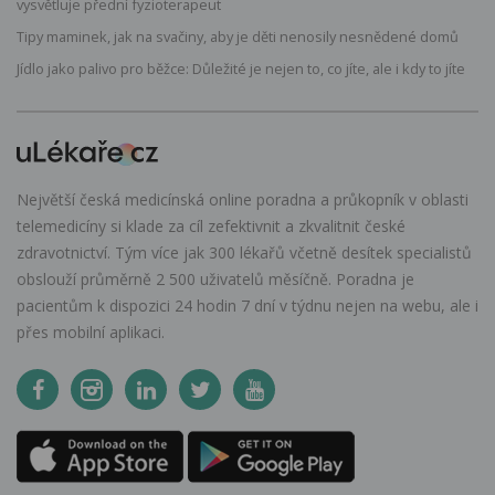
vysvětluje přední fyzioterapeut
Tipy maminek, jak na svačiny, aby je děti nenosily nesnědené domů
Jídlo jako palivo pro běžce: Důležité je nejen to, co jíte, ale i kdy to jíte
Největší česká medicínská online poradna a průkopník v oblasti
telemedicíny si klade za cíl zefektivnit a zkvalitnit české
zdravotnictví. Tým více jak 300 lékařů včetně desítek specialistů
obslouží průměrně 2 500 uživatelů měsíčně. Poradna je
pacientům k dispozici 24 hodin 7 dní v týdnu nejen na webu, ale i
přes mobilní aplikaci.