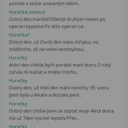
postele s velice unaveným tělem....
Horečka,zimnice
Dobrý den,manžel/59let/je druhým rokem po
operaci bypasse.Po této operaci se...
Horečka?
Dobrý den, už čtvrtý den mám chřipku, nic
zvláštního, až na velmi neobvyklou...
Horečky
dobri den chtěla bych poradit mam dceru 3 roky
začala mi kašlat a mněla trochu...
Horečky
Dobrý den, už třetí den mám horečky 39, vcera
jsem byla u lékaře a dostala jsem...
Horečky
Dobrý den chtěla jsem se zeptat moje 4letá dcera
má už 7den vysoké teploty.Přes...
Horečky