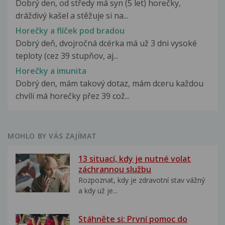
Dobrý den, od středy má syn (5 let) horečky,
dráždivý kašel a stěžuje si na...
Horečky a flíček pod bradou
Dobrý deň, dvojročná dcérka má už 3 dni vysoké
teploty (cez 39 stupňov, aj...
Horečky a imunita
Dobrý den, mám takový dotaz, mám dceru každou
chvíli má horečky přez 39 což...
MOHLO BY VÁS ZAJÍMAT
13 situací, kdy je nutné volat
záchrannou službu
Rozpoznat, kdy je zdravotní stav vážný
a kdy už je...
Stáhněte si: První pomoc do