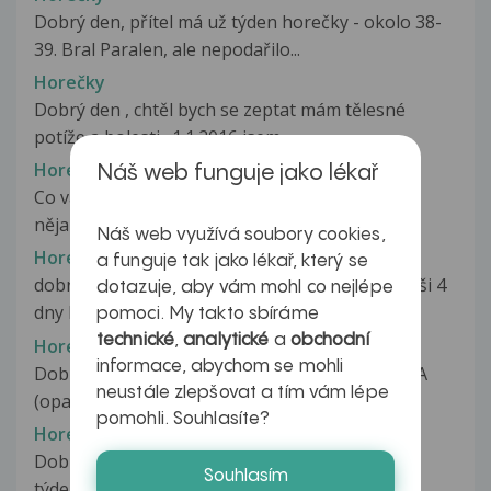
Dobrý den, přítel má už týden horečky - okolo 38-
39. Bral Paralen, ale nepodařilo...
Horečky
Dobrý den , chtěl bych se zeptat mám tělesné
potíže a bolesti . 1.1.2016 jsem...
Horečky
Náš web funguje jako lékař
Co vás trápí, jak dlouho problém trvá, berete
nějaké léky, proběhlo již nějaké...
Náš web využívá soubory cookies,
Horečky
a funguje tak jako lékař, který se
dobri den mam otazku mam dve deti decra starši 4
dotazuje, aby vám mohl co nejlépe
dny horečkovala a ted začala...
pomoci. My takto sbíráme
technické
,
analytické
a
obchodní
Horečky
informace, abychom se mohli
Dobrý den,prosím Vás ,může se syndrom PFAPA
neustále zlepšovat a tím vám lépe
(opakující se horečky) objevovat...
pomohli. Souhlasíte?
Horečky
Dobrý večer. Píši Vám za svou sestru, která už
Souhlasím
týden leží s antibiotiky a stále...