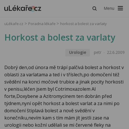
Menu
uLékaře.cz
Poradna lékaře
horkost a bolest za varlaty
Horkost a bolest za varlaty
Urologie
petr
22.6.2009
Dobrý den,od února mě trápí palčivá bolest a horkost v
oblasti za varlatama a ted i v tříslech,po domočení též
svědění na konci močové trubice a jinak pocity horkosti
v penisu,léčen jsem byl Cotrimoxazolem Al
forte,Doxybene a Azitromycinem ten dobrán před
týdnem,nyní opět horkost a bolest varlat a za nimi po
domočení štiplavá bolest a nově svědění v
konečníku,nevím kam s tím mám jít jestli zase na
urologii nebo kožní udělali se mi červené fleky na