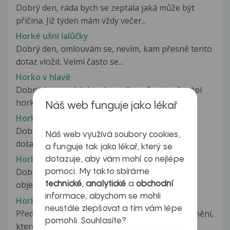
Dobrý den, ráda bych se zeptala jaká může být
příčina. Již týden mám vždy večer...
Horké ušní lalůčky
Dobrý den, omlouvám se, nevím, kam přesně tento
dotaz vložit. Velmi často se...
Horko v hlavě
Dobrý den paní doktorko, celkem často mě trápí
horkost v hlavě a to především...
Náš web funguje jako lékař
Horko x studene koncetiny
Dobry den pane doktore, mel bych nasledujici
Náš web využívá soubory cookies,
dotaz. Jakmile se zacnu hybat...
a funguje tak jako lékař, který se
Horkost
dotazuje, aby vám mohl co nejlépe
Dobrý den, prosím o radu. Z ničeho nic se mi
pomoci. My takto sbíráme
objevuje horkost v celém břichu,...
technické
,
analytické
a
obchodní
informace, abychom se mohli
Horkost čela při námaze, po inf. onemocnění
neustále zlepšovat a tím vám lépe
Před dvěma a půl měsící jsem prodělal onemocnění,
pomohli. Souhlasíte?
které se projevovalo rýmou,...