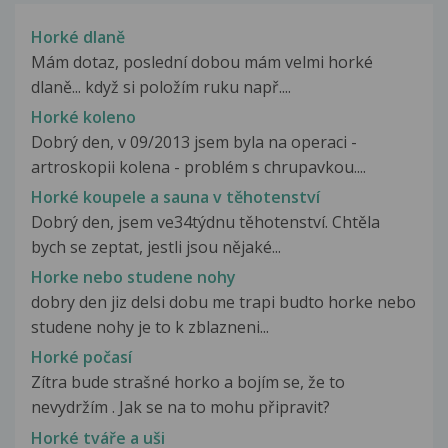
Horké dlaně
Mám dotaz, poslední dobou mám velmi horké
dlaně... když si položím ruku např....
Horké koleno
Dobrý den, v 09/2013 jsem byla na operaci -
artroskopii kolena - problém s chrupavkou....
Horké koupele a sauna v těhotenství
Dobrý den, jsem ve34týdnu těhotenství. Chtěla
bych se zeptat, jestli jsou nějaké...
Horke nebo studene nohy
dobry den jiz delsi dobu me trapi budto horke nebo
studene nohy je to k zblazneni...
Horké počasí
Zítra bude strašné horko a bojím se, že to
nevydržím . Jak se na to mohu připravit?
Horké tváře a uši