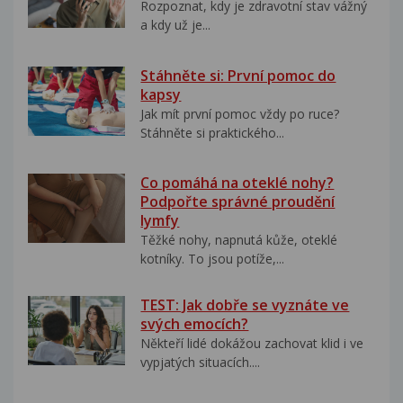
Rozpoznat, kdy je zdravotní stav vážný
a kdy už je...
Stáhněte si: První pomoc do
kapsy
Jak mít první pomoc vždy po ruce?
Stáhněte si praktického...
Co pomáhá na oteklé nohy?
Podpořte správné proudění
lymfy
Těžké nohy, napnutá kůže, oteklé
kotníky. To jsou potíže,...
TEST: Jak dobře se vyznáte ve
svých emocích?
Někteří lidé dokážou zachovat klid i ve
vypjatých situacích....