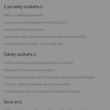
Z poradny uLékaře.cz
Stále se zvětšující bradavka
Co znamená nehomogenní struktura jater?
Občasné píchnutí pod žebry
Dyspepsie: Větry i při malé námaze, nepravidelná stolice
Zelený povlak na jazyku - co to může být?
Články uLékaře.cz
13 situací, kdy je nutné volat záchrannou službu
Stáhněte si: První pomoc do kapsy
Co pomáhá na oteklé nohy? Podpořte správné proudění lymfy
TEST: Jak dobře se vyznáte ve svých emocích?
Výsledky testu EQ: Co prozradil váš emoční kompas?
Žena-in.cz