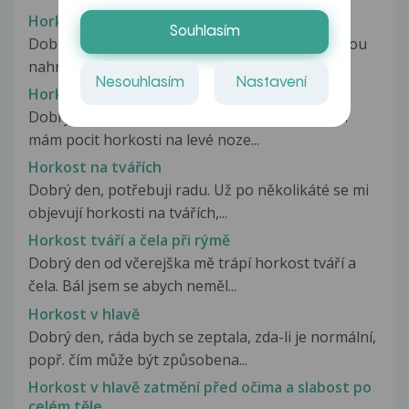
Horkost hlavy, tlaky ve spáncích
Souhlasím
Dobrý den, začalo se mi stávat, že se mi najednou
nahrne horkost do hlavy....
Nesouhlasím
Nastavení
Horkost na nártu
Dobrý den, chtěla jsem se zeptat, už druhý den
mám pocit horkosti na levé noze...
Horkost na tvářích
Dobrý den, potřebuji radu. Už po několikáté se mi
objevují horkosti na tvářích,...
Horkost tváří a čela při rýmě
Dobrý den od včerejška mě trápí horkost tváří a
čela. Bál jsem se abych neměl...
Horkost v hlavě
Dobrý den, ráda bych se zeptala, zda-li je normální,
popř. čím může být způsobena...
Horkost v hlavě zatmění před očima a slabost po
celém těle