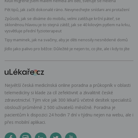
Kvůli migréně jsem málem neměla ani děti, svěřuje se Helena
Pět tipů, jak začít dokonalé ráno. Nevynechejte snídani ani protažení
Způsob, jak se díváme do mobilu, velmi zatěžuje krční páteř, se
skloněnou hlavou je to stejná zátěž, jak se 40 kilovým pytlem na krku,
vysvětluje přední fyzioterapeut
Tipy maminek, jak na svačiny, aby je děti nenosily nesnědené domů
Jídlo jako palivo pro běžce: Důležité je nejen to, co jíte, ale i kdy to jíte
Největší česká medicínská online poradna a průkopník v oblasti
telemedicíny si klade za cíl zefektivnit a zkvalitnit české
zdravotnictví. Tým více jak 300 lékařů včetně desítek specialistů
obslouží průměrně 2 500 uživatelů měsíčně. Poradna je
pacientům k dispozici 24 hodin 7 dní v týdnu nejen na webu, ale i
přes mobilní aplikaci.