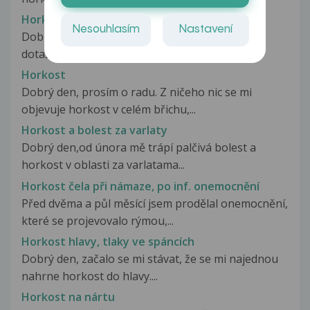
Horko x studene koncetiny
Nesouhlasím
Nastavení
Dobry den pane doktore, mel bych nasledujici
dotaz. Jakmile se zacnu hybat...
Horkost
Dobrý den, prosím o radu. Z ničeho nic se mi
objevuje horkost v celém břichu,...
Horkost a bolest za varlaty
Dobrý den,od února mě trápí palčivá bolest a
horkost v oblasti za varlatama...
Horkost čela při námaze, po inf. onemocnění
Před dvěma a půl měsící jsem prodělal onemocnění,
které se projevovalo rýmou,...
Horkost hlavy, tlaky ve spáncích
Dobrý den, začalo se mi stávat, že se mi najednou
nahrne horkost do hlavy....
Horkost na nártu