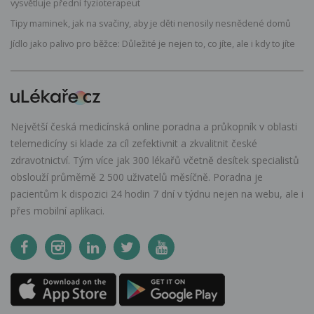
vysvětluje přední fyzioterapeut
Tipy maminek, jak na svačiny, aby je děti nenosily nesnědené domů
Jídlo jako palivo pro běžce: Důležité je nejen to, co jíte, ale i kdy to jíte
Největší česká medicínská online poradna a průkopník v oblasti
telemedicíny si klade za cíl zefektivnit a zkvalitnit české
zdravotnictví. Tým více jak 300 lékařů včetně desítek specialistů
obslouží průměrně 2 500 uživatelů měsíčně. Poradna je
pacientům k dispozici 24 hodin 7 dní v týdnu nejen na webu, ale i
přes mobilní aplikaci.