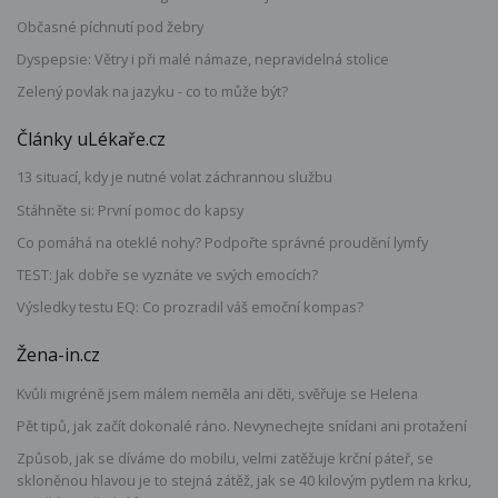
Občasné píchnutí pod žebry
Dyspepsie: Větry i při malé námaze, nepravidelná stolice
Zelený povlak na jazyku - co to může být?
Články uLékaře.cz
13 situací, kdy je nutné volat záchrannou službu
Stáhněte si: První pomoc do kapsy
Co pomáhá na oteklé nohy? Podpořte správné proudění lymfy
TEST: Jak dobře se vyznáte ve svých emocích?
Výsledky testu EQ: Co prozradil váš emoční kompas?
Žena-in.cz
Kvůli migréně jsem málem neměla ani děti, svěřuje se Helena
Pět tipů, jak začít dokonalé ráno. Nevynechejte snídani ani protažení
Způsob, jak se díváme do mobilu, velmi zatěžuje krční páteř, se
skloněnou hlavou je to stejná zátěž, jak se 40 kilovým pytlem na krku,