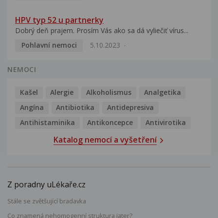
HPV typ 52 u partnerky
Dobrý deň prajem. Prosím Vás ako sa dá vyliečiť vírus...
Pohlavní nemoci
5.10.2023
NEMOCI
Kašel
Alergie
Alkoholismus
Analgetika
Angína
Antibiotika
Antidepresiva
Antihistaminika
Antikoncepce
Antivirotika
Katalog nemocí a vyšetření
Z poradny uLékaře.cz
Stále se zvětšující bradavka
Co znamená nehomogenní struktura jater?