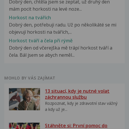
Dobrý den, chtěla jsem se zeptat, už druhý den
mám pocit horkosti na levé noze...
Horkost na tvářích
Dobrý den, potřebuji radu. Už po několikáté se mi
objevují horkosti na tvářích,...
Horkost tváří a čela při rýmě
Dobrý den od včerejška mě trápí horkost tváří a
čela. Bál jsem se abych neměl...
MOHLO BY VÁS ZAJÍMAT
13 situací, kdy je nutné volat
záchrannou službu
Rozpoznat, kdy je zdravotní stav vážný
a kdy už je...
Stáhněte si: První pomoc do