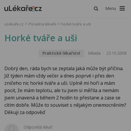
Menu
uLékaře.cz
Poradna lékaře
horké tváře a uši
Horké tváře a uši
Praktické lékařství
Milada
23.10.2008
Dobrý den, ráda bych se zeptala jaká může být příčina.
Již týden mám vždy večer a dnes poprvé i přes den
zničeho nic horké tváře a uši. Uplně mi hoří a mám
pocit, že mám teplotu, ale tu jsem si měřila a nemám
jsem unavená a během 2 hodin to přestane a zase se
cítím dobře. Může to souviset s nějakým onemocněním?
Děkuji za odpověď
Odpovídá lékař: