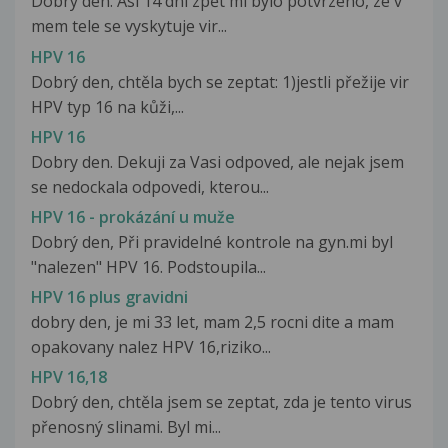
Dobry den. Asi 14 dni zpět mi bylo potvrzeno, ze v
mem tele se vyskytuje vir...
HPV 16
Dobrý den, chtěla bych se zeptat: 1)jestli přežije vir
HPV typ 16 na kůži,...
HPV 16
Dobry den. Dekuji za Vasi odpoved, ale nejak jsem
se nedockala odpovedi, kterou...
HPV 16 - prokázání u muže
Dobrý den, Při pravidelné kontrole na gyn.mi byl
"nalezen" HPV 16. Podstoupila...
HPV 16 plus gravidni
dobry den, je mi 33 let, mam 2,5 rocni dite a mam
opakovany nalez HPV 16,riziko...
HPV 16,18
Dobrý den, chtěla jsem se zeptat, zda je tento virus
přenosný slinami. Byl mi...