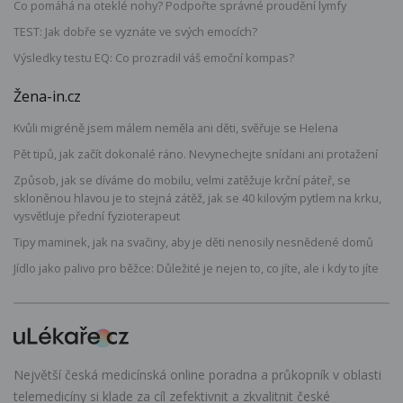
Co pomáhá na oteklé nohy? Podpořte správné proudění lymfy
TEST: Jak dobře se vyznáte ve svých emocích?
Výsledky testu EQ: Co prozradil váš emoční kompas?
Žena-in.cz
Kvůli migréně jsem málem neměla ani děti, svěřuje se Helena
Pět tipů, jak začít dokonalé ráno. Nevynechejte snídani ani protažení
Způsob, jak se díváme do mobilu, velmi zatěžuje krční páteř, se
skloněnou hlavou je to stejná zátěž, jak se 40 kilovým pytlem na krku,
vysvětluje přední fyzioterapeut
Tipy maminek, jak na svačiny, aby je děti nenosily nesnědené domů
Jídlo jako palivo pro běžce: Důležité je nejen to, co jíte, ale i kdy to jíte
Největší česká medicínská online poradna a průkopník v oblasti
telemedicíny si klade za cíl zefektivnit a zkvalitnit české