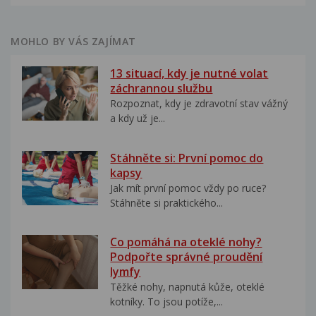
MOHLO BY VÁS ZAJÍMAT
13 situací, kdy je nutné volat
záchrannou službu
Rozpoznat, kdy je zdravotní stav vážný
a kdy už je...
Stáhněte si: První pomoc do
kapsy
Jak mít první pomoc vždy po ruce?
Stáhněte si praktického...
Co pomáhá na oteklé nohy?
Podpořte správné proudění
lymfy
Těžké nohy, napnutá kůže, oteklé
kotníky. To jsou potíže,...