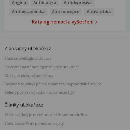
Angína
Antibiotika
Antidepresiva
Antihistaminika
Antikoncepce
Antivirotika
Katalog nemocí a vyšetření
Z poradny uLékaře.cz
Stále se zvětšující bradavka
Co znamená nehomogenní struktura jater?
Občasné píchnutí pod žebry
Dyspepsie: Větry i při malé námaze, nepravidelná stolice
Zelený povlak na jazyku - co to může být?
Články uLékaře.cz
13 situací, kdy je nutné volat záchrannou službu
Stáhněte si: První pomoc do kapsy