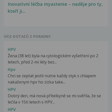
Inovativní léčba myastenie – naděje pro ty,
kteří ji...
VÍCE DOTAZŮ Z PORADNY
HPV
Žena (38 let) byla na cytologickém vyšetření po 2
letech, před 2-mi léty bez...
Hpv
Chci se zeptat jestli nutne každy styk s chlapem
nakaženym hpv ho zizka take...
HPV
Dobrý den, má nová přítelkyně se mi svěřila, že se
lečila v 15ti letech s HPV...
HPV