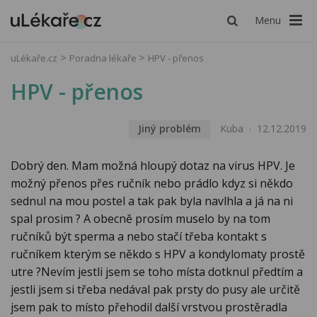
Menu
uLékaře.cz
Poradna lékaře
HPV - přenos
HPV - přenos
Jiný problém
Kuba
12.12.2019
Dobrý den. Mam možná hloupý dotaz na virus HPV. Je
možný přenos přes ručník nebo prádlo kdyz si někdo
sednul na mou postel a tak pak byla navlhla a já na ni
spal prosim ? A obecně prosím muselo by na tom
ručníků být sperma a nebo stačí třeba kontakt s
ručníkem kterým se někdo s HPV a kondylomaty prostě
utre ?Nevím jestli jsem se toho místa dotknul předtím a
jestli jsem si třeba nedával pak prsty do pusy ale určitě
jsem pak to místo přehodil další vrstvou prostěradla