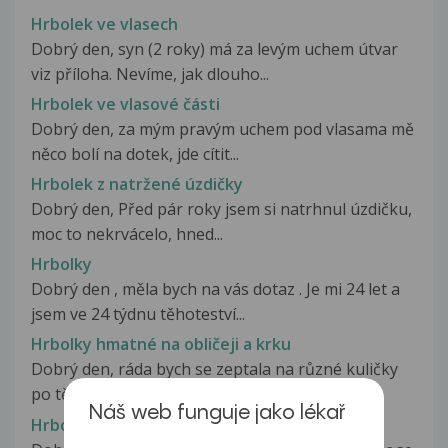
Hrbolek ve vlasech
Dobrý den, syn (2 roky) má za levým uchem útvar
viz příloha. Nevíme, jak dlouho...
Hrbolek ve vlasové části
Dobrý den, za mým pravým uchem pod vlasama mě
něco bolí na dotek, jde cítit...
Hrbolek z natržené úzdičky
Dobrý den, Před pár roky jsem si natrhnul úzdičku,
moc to nekrvácelo, hned...
Hrbolky
Dobrý den , měla bych na vás dotaz . Je mi 24 let a
jsem ve 24 týdnu těhoteství...
Hrbolky hmatné na obličeji a krku
Dobrý den, ráda bych se zeptala na různé kuličky
po těle. Když přejedu prstem...
Náš web funguje jako lékař
Hrbolky kůže kštice