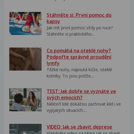
Stáhněte si: První pomoc do
kapsy
Jak mít první pomoc vždy po ruce?
Stáhněte si praktického...
Co pomáhá na oteklé nohy?
Podpořte správné proudění
lymfy
Těžké nohy, napnutá kůže, oteklé
kotníky. To jsou potíže,...
TEST: Jak dobře se vyznáte ve
svých emocích?
Někteří lidé dokážou zachovat klid i ve
vypjatých situacích....
VIDEO: Jak se zbavit deprese
Shlédněte video na téma jak se zbavit