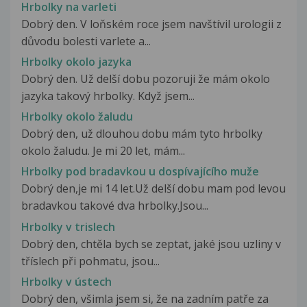
Hrbolky na varleti
Dobrý den. V loňském roce jsem navštívil urologii z
důvodu bolesti varlete a...
Hrbolky okolo jazyka
Dobrý den. Už delší dobu pozoruji že mám okolo
jazyka takový hrbolky. Když jsem...
Hrbolky okolo žaludu
Dobrý den, už dlouhou dobu mám tyto hrbolky
okolo žaludu. Je mi 20 let, mám...
Hrbolky pod bradavkou u dospívajícího muže
Dobrý den,je mi 14 let.Už delší dobu mam pod levou
bradavkou takové dva hrbolky.Jsou...
Hrbolky v trislech
Dobrý den, chtěla bych se zeptat, jaké jsou uzliny v
tříslech při pohmatu, jsou...
Hrbolky v ústech
Dobrý den, všimla jsem si, že na zadním patře za