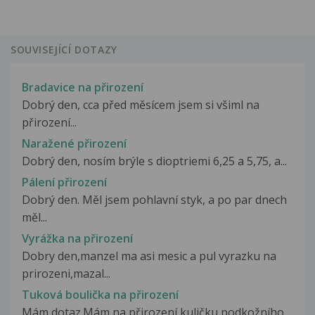
SOUVISEJÍCÍ DOTAZY
Bradavice na přirození
Dobrý den, cca před měsícem jsem si všiml na
přirození...
Naražené přirození
Dobrý den, nosím brýle s dioptriemi 6,25 a 5,75, a...
Pálení přirození
Dobrý den. Měl jsem pohlavní styk, a po par dnech
měl...
Vyrážka na přirození
Dobry den,manzel ma asi mesic a pul vyrazku na
prirozeni,mazal...
Tuková boulička na přirození
Mám dotaz.Mám na přirození kuličku podkožního