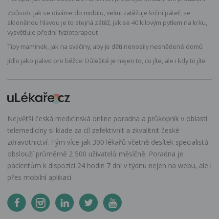
Způsob, jak se díváme do mobilu, velmi zatěžuje krční páteř, se
skloněnou hlavou je to stejná zátěž, jak se 40 kilovým pytlem na krku,
vysvětluje přední fyzioterapeut
Tipy maminek, jak na svačiny, aby je děti nenosily nesnědené domů
Jídlo jako palivo pro běžce: Důležité je nejen to, co jíte, ale i kdy to jíte
Největší česká medicínská online poradna a průkopník v oblasti
telemedicíny si klade za cíl zefektivnit a zkvalitnit české
zdravotnictví. Tým více jak 300 lékařů včetně desítek specialistů
obslouží průměrně 2 500 uživatelů měsíčně. Poradna je
pacientům k dispozici 24 hodin 7 dní v týdnu nejen na webu, ale i
přes mobilní aplikaci.