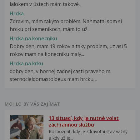
lalokem v ústech mám takové...
Hrcka
Zdravim, mám takýto problém. Nahmatal som si
hrcku pri semenikoch, mám to už...
Hrcka na konecniku
Dobry den, mam 19 rokov a taky problem, uz asi 5
rokov mam na konecniku maly...
Hrcka na krku
dobry den, v hornej zadnej casti praveho m.
sternocleidomastoideus mam hrcku....
MOHLO BY VÁS ZAJÍMAT
13 situací, kdy je nutné volat
záchrannou službu
Rozpoznat, kdy je zdravotní stav vážný
a kdy už je...