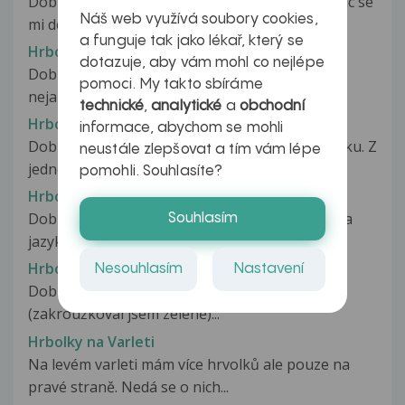
Dobry den mam dotaz ,na kstici hlavy teda nejvic se
Náš web využívá soubory cookies,
mi delaji v kuzi takovy...
a funguje tak jako lékař, který se
Hrbolky na bradavce
dotazuje, aby vám mohl co nejlépe
Dobrý deň. Chcela by som sa spýtať, či je nutné
pomoci. My takto sbíráme
nejako riešiť problém mojej...
technické
,
analytické
a
obchodní
Hrbolky na děložním čípku
informace, abychom se mohli
Dobry vecer, mam dotaz ohledne delozniho cipku. Z
neustále zlepšovat a tím vám lépe
jedne strany jsem si nahmatala...
pomohli. Souhlasíte?
Hrbolky na jazyku
Dobrý den, je mi 17 let a mám už asi 3 měsíce na
Souhlasím
jazyku takové červené malé...
Hrbolky na jazyku
Nesouhlasím
Nastavení
Dobrý den. Rád bych se zeptal; Viz fotografie
(zakroužkoval jsem zeleně)...
Hrbolky na Varleti
Na levém varleti mám více hrvolků ale pouze na
pravé straně. Nedá se o nich...