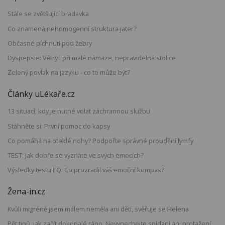
Stále se zvětšující bradavka
Co znamená nehomogenní struktura jater?
Občasné píchnutí pod žebry
Dyspepsie: Větry i při malé námaze, nepravidelná stolice
Zelený povlak na jazyku - co to může být?
Články uLékaře.cz
13 situací, kdy je nutné volat záchrannou službu
Stáhněte si: První pomoc do kapsy
Co pomáhá na oteklé nohy? Podpořte správné proudění lymfy
TEST: Jak dobře se vyznáte ve svých emocích?
Výsledky testu EQ: Co prozradil váš emoční kompas?
Žena-in.cz
Kvůli migréně jsem málem neměla ani děti, svěřuje se Helena
Pět tipů, jak začít dokonalé ráno. Nevynechejte snídani ani protažení