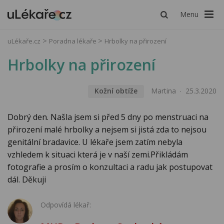
Menu
uLékaře.cz
Poradna lékaře
Hrbolky na přirození
Hrbolky na přirození
Kožní obtíže
Martina
25.3.2020
Dobrý den. Našla jsem si před 5 dny po menstruaci na
přirození malé hrbolky a nejsem si jistá zda to nejsou
genitální bradavice. U lékaře jsem zatím nebyla
vzhledem k situaci která je v naší zemi.Přikládám
fotografie a prosím o konzultaci a radu jak postupovat
dál. Děkuji
Odpovídá lékař: