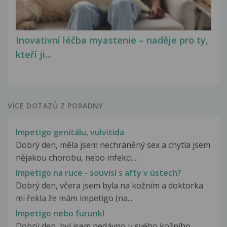
Inovativní léčba myastenie – naděje pro ty,
kteří ji...
VÍCE DOTAZŮ Z PORADNY
Impetigo genitálu, vulvitida
Dobrý den, měla jsem nechráněný sex a chytla jsem
nějakou chorobu, nebo infekci....
Impetigo na ruce - souvisí s afty v ústech?
Dobrý den, včera jsem byla na kožním a doktorka
mi řekla že mám impetigo (na...
Impetigo nebo furunkl
Dobrý den, byl jsem nedávno u svého kožního