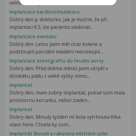
velmi zkažený chrup,a to tak,ze...
Implantace kardiostimulátoru
Dobrý den p. doktorko. Jak je možné, že při
implantaci K.S. lze pacienta sledovat...
Implantace menisku
Dobrý den. Letos jsem měl úraz kolene a
podstoupil parciální medální meniskopii....
Implantace stentgraftu do hrudní aorty
Dobrý den. Před dvěma měsíci jsem utrpěl v
důsledku pádu z velké výšky mimo...
Implantat
Dobry den, mam zubny implantat, pokial som mala
provizornu korunku, nebol ziaden...
Implantat
Dobry den, Minuly tyzden mi bola vytrhnuta 6tka
vlavo hore. Chcela by som...
Implantát Biocell a rakovina místních uzlin