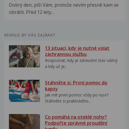
Dobrý den, píši Vám, protože nevím přesně kam se
obrátit. Před 12 lety...
MOHLO BY VÁS ZAJÍMAT
13 situací, kdy je nutné volat
záchrannou službu
Rozpoznat, kdy je zdravotní stav vážný
a kdy už je...
Stáhněte si: První pomoc do
kapsy
Jak mít první pomoc vždy po ruce?
Stáhněte si praktického...
Co pomáhá na oteklé nohy?
Podpořte správné proudění