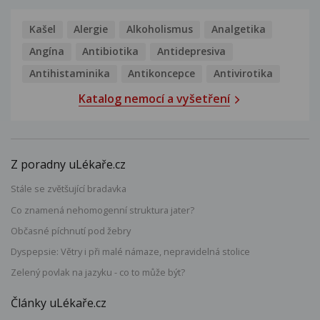
Kašel
Alergie
Alkoholismus
Analgetika
Angína
Antibiotika
Antidepresiva
Antihistaminika
Antikoncepce
Antivirotika
Katalog nemocí a vyšetření
Z poradny uLékaře.cz
Stále se zvětšující bradavka
Co znamená nehomogenní struktura jater?
Občasné píchnutí pod žebry
Dyspepsie: Větry i při malé námaze, nepravidelná stolice
Zelený povlak na jazyku - co to může být?
Články uLékaře.cz