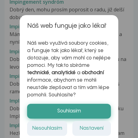
Impingement syndróm
Dobrý den, mohu prosím poprosit o radu, již delší
dobu mě trápí bolest ramene,...
Náš web funguje jako lékař
Impingement syndrom
Mám problém s rameny. Nejprve přeskakovalo a
nyní bolí jakoby uprostřed kloubu,...
Náš web využívá soubory cookies,
a funguje tak jako lékař, který se
Impingement syndrom ramene
dotazuje, aby vám mohl co nejlépe
Dobrý den, před 14 dny jsem si v důsledku pádu na
pomoci. My takto sbíráme
levou horní končetinu poranil...
technické
,
analytické
a
obchodní
Impingement syndrom ramenního kloubu
informace, abychom se mohli
Dobrý den, rád bych se zeptal na můj problém s
neustále zlepšovat a tím vám lépe
ramenem, rukou nejdříve však...
pomohli. Souhlasíte?
Implanon
Dobrý den, mám od října 2011 zavedenou tyčinku
Souhlasím
Implanon. Každý měsíc mám menstruaci...
Implantace celého chrupu
Nesouhlasím
Nastavení
Hezky den,mam více otázek,pracuji v cizině a mam