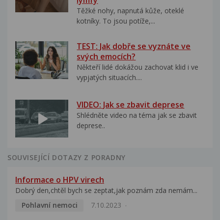
lymfy
Těžké nohy, napnutá kůže, oteklé
kotníky. To jsou potíže,...
TEST: Jak dobře se vyznáte ve
svých emocích?
Někteří lidé dokážou zachovat klid i ve
vypjatých situacích....
VIDEO: Jak se zbavit deprese
Shlédněte video na téma jak se zbavit
deprese..
SOUVISEJÍCÍ DOTAZY Z PORADNY
Informace o HPV virech
Dobrý den,chtěl bych se zeptat,jak poznám zda nemám...
Pohlavní nemoci
7.10.2023