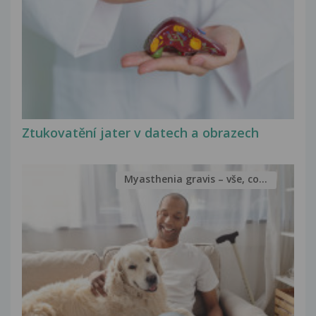
Ztukovatění jater v datech a obrazech
Myasthenia gravis – vše, co...