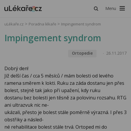
Menu
uLékaře.cz
Poradna lékaře
Impingement syndrom
Impingement syndrom
Ortopedie
26.11.2017
Dobrý den!
Již delší čas / cca 5 měsíců / mám bolesti od levého
ramena směrem k lokti. Ruku za záda dostanu jen přes
bolest, stejně tak jako při upažení, kdy ruku
dostanu bez bolesti jen těsně za polovinu rozsahu. RTG
ani ultrazvuk nic ne-
ukázali, přesto je bolest stále poměrně výrazná. I přes 3
obstřiky a násled-
né rehabilitace bolest stále trvá. Ortoped mi do