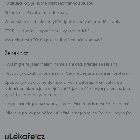
13 situací, kdy je nutné volat záchrannou službu
Stáhněte si: První pomoc do kapsy
Co pomáhá na oteklé nohy? Podpořte správné proudění lymfy
TEST: Jak dobře se vyznáte ve svých emocích?
Výsledky testu EQ: Co prozradil váš emoční kompas?
Žena-in.cz
Kvůli migréně jsem málem neměla ani děti, svěřuje se Helena
Pět tipů, jak začít dokonalé ráno. Nevynechejte snídani ani protažení
Způsob, jak se díváme do mobilu, velmi zatěžuje krční páteř, se
skloněnou hlavou je to stejná zátěž, jak se 40 kilovým pytlem na krku,
vysvětluje přední fyzioterapeut
Tipy maminek, jak na svačiny, aby je děti nenosily nesnědené domů
Jídlo jako palivo pro běžce: Důležité je nejen to, co jíte, ale i kdy to jíte