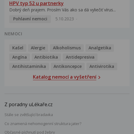
HPV typ 52 u partnerky
Dobrý deň prajem. Prosím Vás ako sa dá vyliečiť vírus...
Pohlavní nemoci
5.10.2023
NEMOCI
Kašel
Alergie
Alkoholismus
Analgetika
Angína
Antibiotika
Antidepresiva
Antihistaminika
Antikoncepce
Antivirotika
Katalog nemocí a vyšetření
Z poradny uLékaře.cz
Stále se zvětšující bradavka
Co znamená nehomogenní struktura jater?
Občasné píchnutí pod žebry