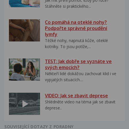
Jak mít první pomoc vždy po ruce?
Stáhněte si praktického...
Co pomáhá na oteklé nohy?
Podpořte správné proudění
lymfy
Těžké nohy, napnutá kůže, oteklé
kotníky. To jsou potíže,...
TEST: Jak dobře se vyznáte ve
svých emocích?
Někteří lidé dokážou zachovat klid i ve
vypjatých situacích....
VIDEO: Jak se zbavit deprese
Shlédněte video na téma jak se zbavit
deprese..
SOUVISEJÍCÍ DOTAZY Z PORADNY