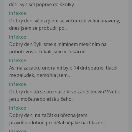
děti. Syn sel poprvé do školky...
Infekce
Dobrý den, včera jsem se večer cítil velmi unavený,
dnes jsem se probudil po...
Infekce
Dobrý den.Byli jsme s miminem měsíčním na
pohotovosti ,čekali jsme v čekárně...
Infekce
Asi na zacatku unora mi bylo 14 dni spatne, tlacel
me zaludek, nemohla jsem...
Infekce
Dobrý den,dá se poznat z krve zánět ledvin??Nebo
jen z moče,nebo eště z čeho...
Infekce
Dobrý den, na začátku března jsem
pravděpodobně prodělal nějaké nachlazení...
Infekce