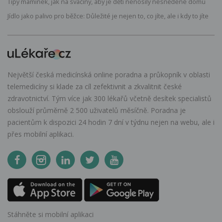
Tipy maminek, jak na svačiny, aby je děti nenosily nesnědené domů
Jídlo jako palivo pro běžce: Důležité je nejen to, co jíte, ale i kdy to jíte
Největší česká medicínská online poradna a průkopník v oblasti
telemedicíny si klade za cíl zefektivnit a zkvalitnit české
zdravotnictví. Tým více jak 300 lékařů včetně desítek specialistů
obslouží průměrně 2 500 uživatelů měsíčně. Poradna je
pacientům k dispozici 24 hodin 7 dní v týdnu nejen na webu, ale i
přes mobilní aplikaci.
Stáhněte si mobilní aplikaci