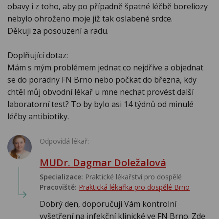
obavy i z toho, aby po případně špatné léčbě boreliozy
nebylo ohroženo moje již tak oslabené srdce.
Děkuji za posouzení a radu.
Doplňující dotaz:
Mám s mým problémem jednat co nejdříve a objednat
se do poradny FN Brno nebo počkat do března, kdy
chtěl můj obvodní lékař u mne nechat provést další
laboratorní test? To by bylo asi 14 týdnů od minulé
léčby antibiotiky.
Odpovídá lékař:
MUDr. Dagmar Doležalová
Specializace:
Praktické lékařství pro dospělé
Pracoviště:
Praktická lékařka pro dospělé Brno
Dobrý den, doporučuji Vám kontrolní
vyšetření na infekční klinické ve FN Brno. Zde