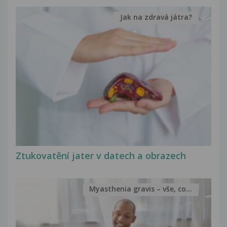
Jak na zdravá játra?
Ztukovatění jater v datech a obrazech
Myasthenia gravis – vše, co...