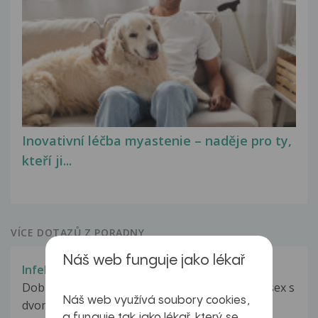
Inovativní léčba myastenie – naděje pro ty,
kteří ji...
VÍCE DOTAZŮ Z PORADNY
Náš web funguje jako lékař
Infekce
Dobry den mam iba strach. Mal som chraneny sex s
Náš web využívá soubory cookies,
dvoma zenami jeden v novembri...
a funguje tak jako lékař, který se