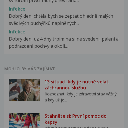
syndrom prwd 14dny dnes rano...
Infekce
Dobrý den, chtěla bych se zeptat ohledně malých
svědivých puchýřků naplněných...
Infekce
Dobry den, uz 4 dny trpim na silne svedeni, paleni a
podrazdeni pochvy a okoli,...
MOHLO BY VÁS ZAJÍMAT
13 situací, kdy je nutné volat
záchrannou službu
Rozpoznat, kdy je zdravotní stav vážný
a kdy už je...
Stáhněte si: První pomoc do
kapsy