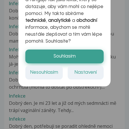
Infekce
dotazuje, aby vám mohl co nejlépe
Dobrý den. Prodělala jsem covid, za par dní mi
pomoci. My takto sbíráme
končí karanténa. Jsem mladá,...
technické
,
analytické
a
obchodní
Infekce
informace, abychom se mohli
Dobry den, chtela bych se zeptat posledni dobou
neustále zlepšovat a tím vám lépe
mam opakovanou infekci mocovych...
pomohli. Souhlasíte?
Infekce
Mohla jsem se nakazit virem hiv při orálním styku
Souhlasím
já-jemu když jsem v puse měla...
Infekce
Nesouhlasím
Nastavení
Dobry den! Mama 72r. mala zapal platnicky az
ochrnula (mohla to dostat po obstrekoch?)....
Infekce
Dobrý den. Je mi 23 let a již od mých sedmnácti mě
trápí vaginální záněty. Tehdy...
Infekce
Dobrý den, potřebuji se poradit ohledně nemoci