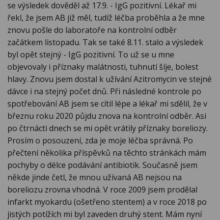
se výsledek dověděl až 17.9. - IgG pozitivní. Lékař mi
řekl, že jsem AB již měl, tudíž léčba proběhla a že mne
znovu pošle do laboratoře na kontrolní odběr
začátkem listopadu. Tak se také 8.11. stalo a výsledek
byl opět stejný - IgG pozitivní. To už se u mne
objevovaly i příznaky malátnosti, tuhnutí šíje, bolest
hlavy. Znovu jsem dostal k užívání Azitromycin ve stejné
dávce i na stejný počet dnů. Při následné kontrole po
spotřebování AB jsem se cítil lépe a lékař mi sdělil, že v
březnu roku 2020 půjdu znova na kontrolní odběr. Asi
po čtrnácti dnech se mi opět vrátily příznaky boreliozy.
Prosím o posouzení, zda je moje léčba správná. Po
přečtení několika příspěvků na těchto stránkách mám
pochyby o délce podávání antibiotik. Současně jsem
někde jinde četl, že mnou užívaná AB nejsou na
boreliozu zrovna vhodná. V roce 2009 jsem prodělal
infarkt myokardu (ošetřeno stentem) a v roce 2018 po
jistých potížích mi byl zaveden druhý stent. Mám nyní