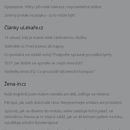
Dyspepsie: Větry i při malé námaze, nepravidelná stolice
Zelený povlak na jazyku - co to může být?
Články uLékaře.cz
13 situací, kdy je nutné volat záchrannou službu
Stáhněte si: První pomoc do kapsy
Co pomáhá na oteklé nohy? Podpořte správné proudění lymfy
TEST: Jak dobře se vyznáte ve svých emocích?
Výsledky testu EQ: Co prozradil váš emoční kompas?
Žena-in.cz
Kvůli migréně jsem málem neměla ani děti, svěřuje se Helena
Pět tipů, jak začít dokonalé ráno. Nevynechejte snídani ani protažení
Způsob, jak se díváme do mobilu, velmi zatěžuje krční páteř, se
skloněnou hlavou je to stejná zátěž, jak se 40 kilovým pytlem na krku,
vysvětluje přední fyzioterapeut