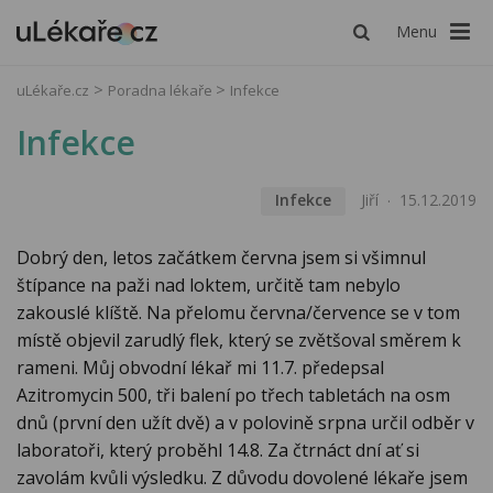
Menu
uLékaře.cz
Poradna lékaře
Infekce
Infekce
Infekce
Jiří
15.12.2019
Dobrý den, letos začátkem června jsem si všimnul
štípance na paži nad loktem, určitě tam nebylo
zakouslé klíště. Na přelomu června/července se v tom
místě objevil zarudlý flek, který se zvětšoval směrem k
rameni. Můj obvodní lékař mi 11.7. předepsal
Azitromycin 500, tři balení po třech tabletách na osm
dnů (první den užít dvě) a v polovině srpna určil odběr v
laboratoři, který proběhl 14.8. Za čtrnáct dní ať si
zavolám kvůli výsledku. Z důvodu dovolené lékaře jsem