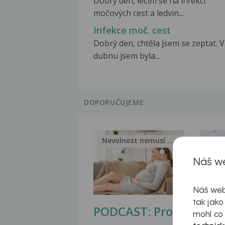
Dobrý den, lečím se na infekci
močových cest a ledvin....
Infekce moč. cest
Dobrý den, chtěla jsem se zeptat. V
dubnu jsem byla...
DOPORUČUJEME
Nevolnost nemusí být nutnou...
Jak 
Náš we
Náš web
tak jako
PODCAST: Proč
Ztu
mohl co