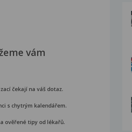
žeme vám
izací čekají na váš dotaz.
nci s chytrým kalendářem.
a ověřené tipy od lékařů.