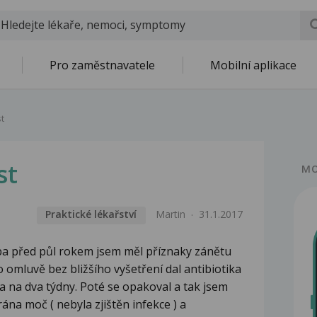
Pro zaměstnavatele
Mobilní aplikace
t
st
MO
Praktické lékařství
Martin
31.1.2017
ba před půl rokem jsem měl příznaky zánětu
 omluvě bez bližšího vyšetření dal antibiotika
 na dva týdny. Poté se opakoval a tak jsem
ána moč ( nebyla zjištěn infekce ) a