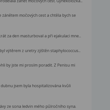
prodělala zánět močových cest. Gynekoložka...
 zánětem močových cest a chtěla bych se
rát za den masturboval a při ejakulaci mne...
yl výtěrem z uretry zjištěn staphylococcus...
i by jste mi prosím poradit. Z Penisu mi
V dubnu jsem byla hospitalizována kvůli
rávy ze sona ledvin mého půlročního syna.