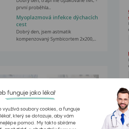
Dobrý den, trápí mě opakované IMC -
první proběhla...
Myoplazmová infekce dýchacích
cest
Dobrý den, jsem astmatik
kompenzovaný Symbicortem 2x200,...
na zdravá játra?
Myasthenia gravis – vše, co...
b funguje jako lékař
NE
 využívá soubory cookies, a funguje
 lékař, který se dotazuje, aby vám
kovatění
Inovativní
 nejlépe pomoci. My takto sbíráme