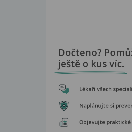
Dočteno? Pomů
ještě o kus víc.
Lékaři všech special
Naplánujte si preve
Objevujte praktické 