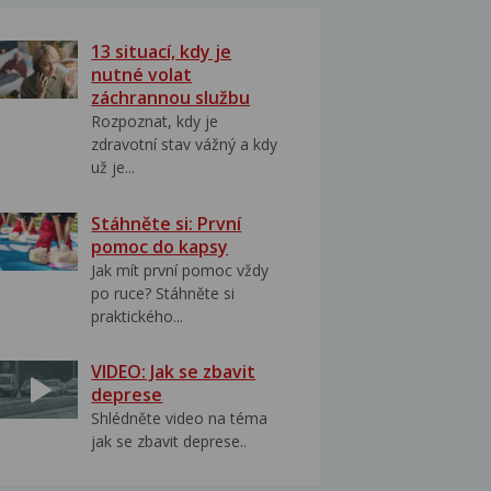
13 situací, kdy je
nutné volat
záchrannou službu
Rozpoznat, kdy je
zdravotní stav vážný a kdy
už je...
Stáhněte si: První
pomoc do kapsy
Jak mít první pomoc vždy
po ruce? Stáhněte si
praktického...
VIDEO: Jak se zbavit
deprese
Shlédněte video na téma
jak se zbavit deprese..