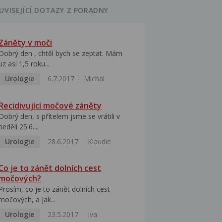
UVISEJÍCÍ DOTAZY Z PORADNY
Záněty v moči
Dobrý den , chtěl bych se zeptat. Mám
uz asi 1,5 roku...
Urologie
6.7.2017
Michal
Recidivující močové záněty
Dobrý den, s přítelem jsme se vrátili v
neděli 25.6....
Urologie
28.6.2017
Klaudie
Co je to zánět dolních cest
močových?
Prosím, co je to zánět dolních cest
močových, a jak...
Urologie
23.5.2017
Iva