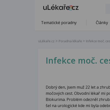
Tematické poradny
Články
uLékaře.cz
Poradna lékaře
Infekce moč. ces
Infekce moč. ce
Dobrý den, jsem muž 22 let a zhru
močových cest. Obvodní lékař mi po
Blokurima. Problém odezněl zhruba
šel na urologické kde mi byla odebr