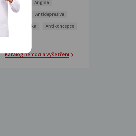
Analgetika
Angína
Antibiotika
Antidepresiva
Antihistaminika
Antikoncepce
Antivirotika
Katalog nemocí a vyšetření