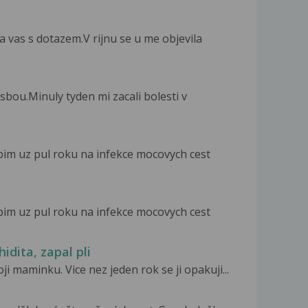
 vas s dotazem.V rijnu se u me objevila
bou.Minuly tyden mi zacali bolesti v
pim uz pul roku na infekce mocovych cest
pim uz pul roku na infekce mocovych cest
idita, zapal pli
i maminku. Vice nez jeden rok se ji opakuji...