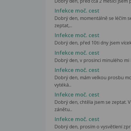
Dobrý den, před cca 2 měsící jsem 
Infekce moč. cest
Dobrý den, momentálně se léčím se
zeptat,...
Infekce moč. cest
Dobrý den, před 10ti dny jsem vícek
Infekce moč. cest
Dobrý den, v prosinci minulého mi b
Infekce moč. cest
Dobrý den, mám velkou prosbu mohl
vytéká...
Infekce moč. cest
Dobrý den, chtěla jsem se zeptat. 
zánětu...
Infekce moč. cest
Dobrý den, prosím o vysvětlení zp