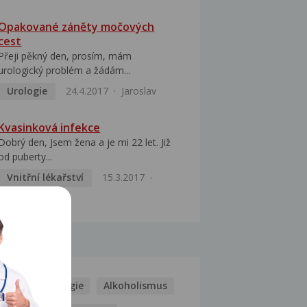
Opakované záněty močových
cest
Přeji pěkný den, prosím, mám
urologický problém a žádám...
Urologie
24.4.2017
Jaroslav
Kvasinková infekce
Dobrý den, Jsem žena a je mi 22 let. Již
od puberty...
Vnitřní lékařství
15.3.2017
Marie
MOCI
Kašel
Alergie
Alkoholismus