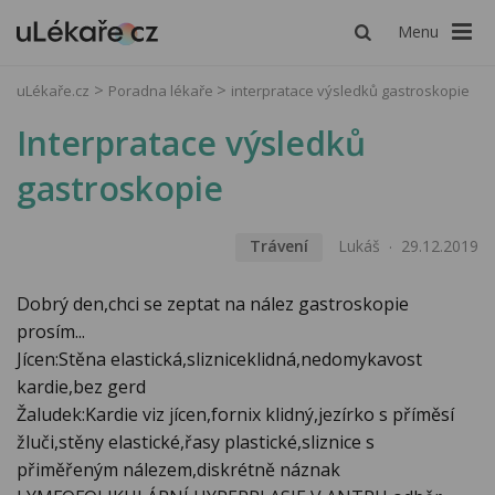
Menu
uLékaře.cz
Poradna lékaře
interpratace výsledků gastroskopie
Interpratace výsledků
gastroskopie
Trávení
Lukáš
29.12.2019
Dobrý den,chci se zeptat na nález gastroskopie
prosím...
Jícen:Stěna elastická,slizniceklidná,nedomykavost
kardie,bez gerd
Žaludek:Kardie viz jícen,fornix klidný,jezírko s příměsí
žluči,stěny elastické,řasy plastické,sliznice s
přiměřeným nálezem,diskrétně náznak