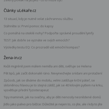
Zelený povlak na jazyku - co to může být?
Články uLékaře.cz
13 situací, kdy je nutné volat záchrannou službu
Stáhněte si: První pomoc do kapsy
Co pomáhá na oteklé nohy? Podpořte správné proudění lymfy
TEST: Jak dobře se vyznáte ve svých emocích?
Výsledky testu EQ: Co prozradil váš emoční kompas?
Žena-in.cz
Kvůli migréně jsem málem neměla ani děti, svěřuje se Helena
Pět tipů, jak začít dokonalé ráno. Nevynechejte snídani ani protažení
Způsob, jak se díváme do mobilu, velmi zatěžuje krční páteř, se
skloněnou hlavou je to stejná zátěž, jak se 40 kilovým pytlem na krku,
vysvětluje přední fyzioterapeut
Tipy maminek, jak na svačiny, aby je děti nenosily nesnědené domů
Jídlo jako palivo pro běžce: Důležité je nejen to, co jíte, ale i kdy to jíte