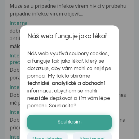
Muze se u pripadne infekce virem hiv ci v prubehu
pripadne infekce virem objevit...
Interna
dobrý den,mám zápal plic,druhé
Náš web funguje jako lékař
antibiotika,amoksiklav1g po 12hodinách,mám
málo...
Náš web využívá soubory cookies,
Interne problemy s koncentraciu, dlho
a funguje tak jako lékař, který se
pretrvavajuce
dotazuje, aby vám mohl co nejlépe
Dobry den, som velmi rad, ze taketo centrum
pomoci. My takto sbíráme
poradenstva funguje. Moj problem...
technické
,
analytické
a
obchodní
Interní praxe
informace, abychom se mohli
Dobrý den, jsem medik a dělám interní praxi. Dnes
neustále zlepšovat a tím vám lépe
mě pan doktor požádal o...
pomohli. Souhlasíte?
Interní vyšetření
Dobrý den,před několika dny jsem se Vás ptala na
Souhlasím
příčinu rychlého padání vlasů.Děkuji...
Interní vyšetření