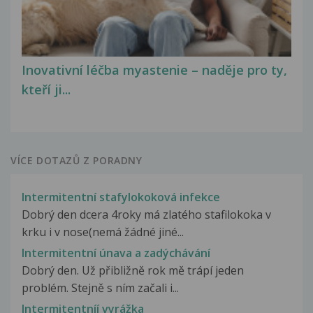
Inovativní léčba myastenie – naděje pro ty,
kteří ji...
VÍCE DOTAZŮ Z PORADNY
Intermitentní stafylokoková infekce
Dobrý den dcera 4roky má zlatého stafilokoka v
krku i v nose(nemá žádné jiné...
Intermitentní únava a zadýchávání
Dobrý den. Už přibližně rok mě trápí jeden
problém. Stejně s ním začali i...
Intermitentníí vyrážka