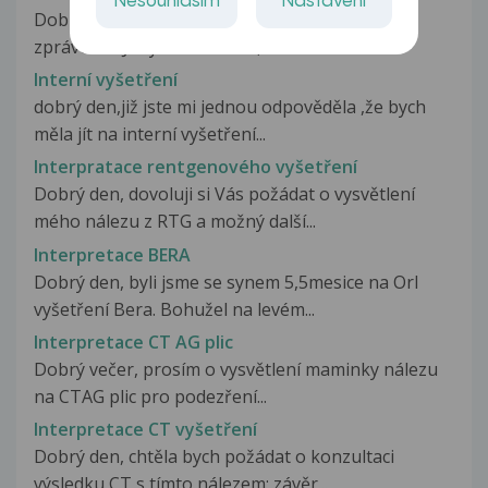
Nesouhlasím
Nastavení
Dobrý den, chtěla bych objasnit svoji interní
zprávu. OBJ: Dýchání alveol.,...
Interní vyšetření
dobrý den,již jste mi jednou odpověděla ,že bych
měla jít na interní vyšetření...
Interpratace rentgenového vyšetření
Dobrý den, dovoluji si Vás požádat o vysvětlení
mého nálezu z RTG a možný další...
Interpretace BERA
Dobrý den, byli jsme se synem 5,5mesice na Orl
vyšetření Bera. Bohužel na levém...
Interpretace CT AG plic
Dobrý večer, prosím o vysvětlení maminky nálezu
na CTAG plic pro podezření...
Interpretace CT vyšetření
Dobrý den, chtěla bych požádat o konzultaci
výsledku CT s tímto nálezem: závěr...