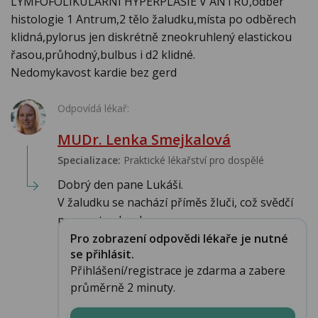
LYMFOFOLIKULÁRNÍ HYPERPLASIE V ANTRU,odběr
histologie 1 Antrum,2 tělo žaludku,místa po odběrech
klidná,pylorus jen diskrétně zneokruhlený elastickou
řasou,průhodný,bulbus i d2 klidné.
Nedomykavost kardie bez gerd
Odpovídá lékař:
MUDr. Lenka Smejkalová
Specializace:
Praktické lékařství pro dospělé
Dobrý den pane Lukáši.
V žaludku se nachází příměs žluči, což svědčí
pro gastroduode...
Pro zobrazení odpovědi lékaře je nutné
se přihlásit.
Přihlášení/registrace je zdarma a zabere
průměrně 2 minuty.