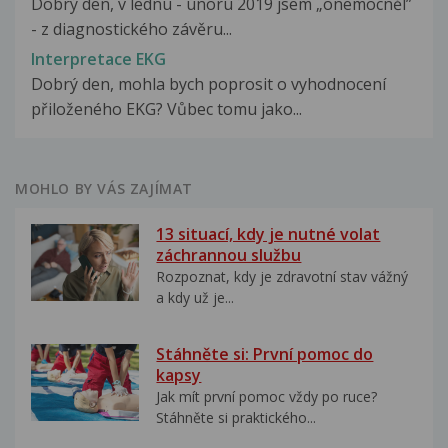
Dobrý den, v lednu - únoru 2019 jsem „onemocněl”
- z diagnostického závěru...
Interpretace EKG
Dobrý den, mohla bych poprosit o vyhodnocení
přiloženého EKG? Vůbec tomu jako...
MOHLO BY VÁS ZAJÍMAT
13 situací, kdy je nutné volat
záchrannou službu
Rozpoznat, kdy je zdravotní stav vážný
a kdy už je...
Stáhněte si: První pomoc do
kapsy
Jak mít první pomoc vždy po ruce?
Stáhněte si praktického...