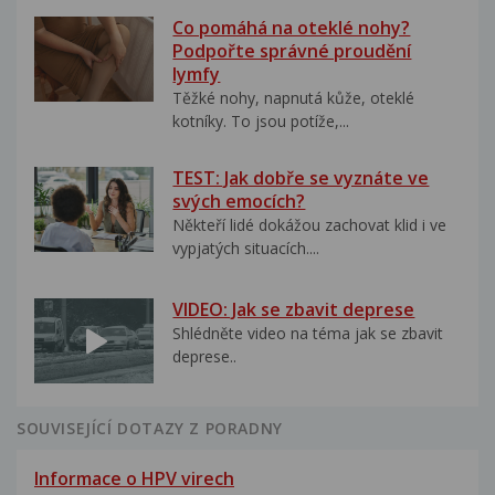
Co pomáhá na oteklé nohy?
Podpořte správné proudění
lymfy
Těžké nohy, napnutá kůže, oteklé
kotníky. To jsou potíže,...
TEST: Jak dobře se vyznáte ve
svých emocích?
Někteří lidé dokážou zachovat klid i ve
vypjatých situacích....
VIDEO: Jak se zbavit deprese
Shlédněte video na téma jak se zbavit
deprese..
SOUVISEJÍCÍ DOTAZY Z PORADNY
Informace o HPV virech