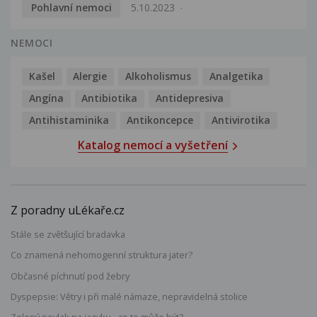
Pohlavní nemoci
5.10.2023
NEMOCI
Kašel
Alergie
Alkoholismus
Analgetika
Angína
Antibiotika
Antidepresiva
Antihistaminika
Antikoncepce
Antivirotika
Katalog nemocí a vyšetření
Z poradny uLékaře.cz
Stále se zvětšující bradavka
Co znamená nehomogenní struktura jater?
Občasné píchnutí pod žebry
Dyspepsie: Větry i při malé námaze, nepravidelná stolice