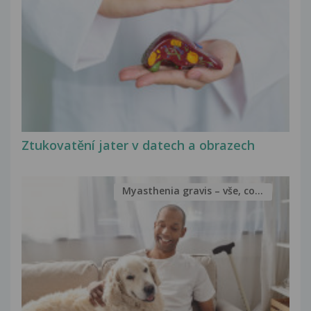
Ztukovatění jater v datech a obrazech
Myasthenia gravis – vše, co...