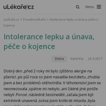
Menu
uLékaře.cz
Poradna lékaře
Intolerance lepku a únava, péče o
kojence
Intolerance lepku a únava,
péče o kojence
Dieta
Kateřina
26.4.2017
Dobrý den ,před 2 roky mi bylo zjištěno alergie na
pšenici ,po půl roce co jsem nasadila bezl.dietu ,zhubla
jsem a bez problémů otěhotněla .V těhotenství jsem se
neomezovala ,spátne mi nebylo ,ani žádné jiné potíže
nebyli .Porod ,následně šestinedělí ,začala jsem být
extrémně unavená ,sotva jsem kolikrát mluvila ,byla