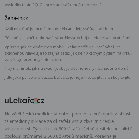
Výsledky testu EQ: Co prozradil váš emoční kompas?
Žena-in.cz
Kvůli migréně jsem málem neměla ani děti, svěřuje se Helena
Pět tipů, jak začít dokonalé ráno. Nevynechejte snídani ani protažení
Způsob, jak se díváme do mobilu, velmi zatěžuje krční páteř, se
skloněnou hlavou je to stejná zátěž, jak se 40 kilovým pytlem na krku,
vysvětluje přední fyzioterapeut
Tipy maminek, jak na svačiny, aby je děti nenosily nesnědené domů
Jídlo jako palivo pro běžce: Důležité je nejen to, co jíte, ale i kdy to jíte
Největší česká medicínská online poradna a průkopník v oblasti
telemedicíny si klade za cíl zefektivnit a zkvalitnit české
zdravotnictví. Tým více jak 300 lékařů včetně desítek specialistů
obslouží průměrně 2 500 uživatelů měsíčně. Poradna je