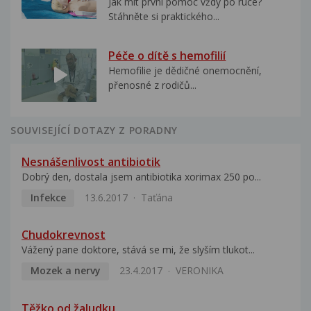
Jak mít první pomoc vždy po ruce?
Stáhněte si praktického...
Péče o dítě s hemofilií
Hemofilie je dědičné onemocnění,
přenosné z rodičů...
SOUVISEJÍCÍ DOTAZY Z PORADNY
Nesnášenlivost antibiotik
Dobrý den, dostala jsem antibiotika xorimax 250 po...
Infekce
13.6.2017
Taťána
Chudokrevnost
Vážený pane doktore, stává se mi, že slyším tlukot...
Mozek a nervy
23.4.2017
VERONIKA
Těžko od žaludku