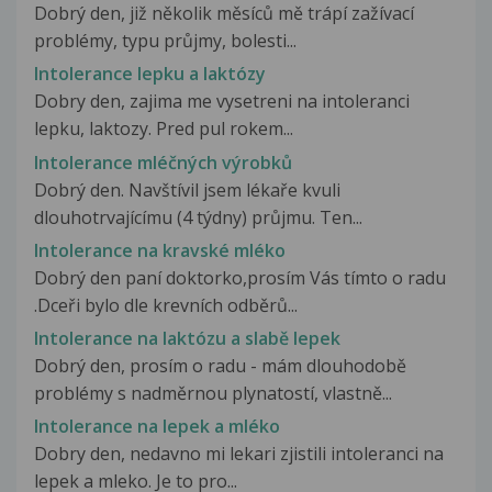
Dobrý den, již několik měsíců mě trápí zažívací
problémy, typu průjmy, bolesti...
Intolerance lepku a laktózy
Dobry den, zajima me vysetreni na intoleranci
lepku, laktozy. Pred pul rokem...
Intolerance mléčných výrobků
Dobrý den. Navštívil jsem lékaře kvuli
dlouhotrvajícímu (4 týdny) průjmu. Ten...
Intolerance na kravské mléko
Dobrý den paní doktorko,prosím Vás tímto o radu
.Dceři bylo dle krevních odběrů...
Intolerance na laktózu a slabě lepek
Dobrý den, prosím o radu - mám dlouhodobě
problémy s nadměrnou plynatostí, vlastně...
Intolerance na lepek a mléko
Dobry den, nedavno mi lekari zjistili intoleranci na
lepek a mleko. Je to pro...