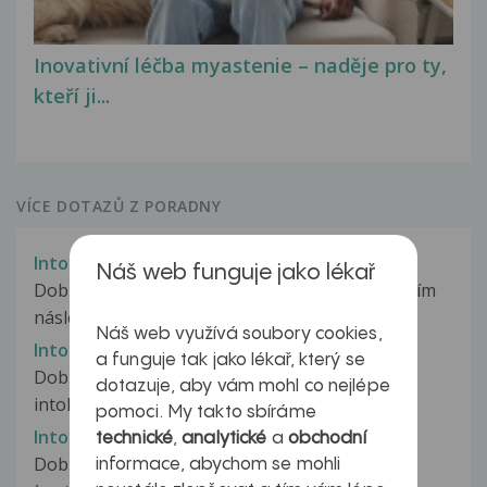
Inovativní léčba myastenie – naděje pro ty,
kteří ji...
VÍCE DOTAZŮ Z PORADNY
Intolerance laktózy
Náš web funguje jako lékař
Dobrý den pane doktore, měl bych na Vás prosím
následující dotaz: Minulý...
Náš web využívá soubory cookies,
Intolerance laktózy
a funguje tak jako lékař, který se
Dobry den, Mam dotaz ohladom diagnozy
dotazuje, aby vám mohl co nejlépe
intolerancia laktozy.Mam 22 rokov a na...
pomoci. My takto sbíráme
Intolerance laktózy
technické
,
analytické
a
obchodní
Dobrý den, kvůli táhlým problémům s trávením
informace, abychom se mohli