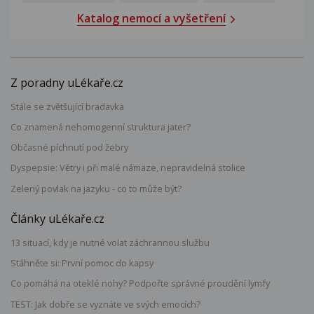
Katalog nemocí a vyšetření
Z poradny uLékaře.cz
Stále se zvětšující bradavka
Co znamená nehomogenní struktura jater?
Občasné píchnutí pod žebry
Dyspepsie: Větry i při malé námaze, nepravidelná stolice
Zelený povlak na jazyku - co to může být?
Články uLékaře.cz
13 situací, kdy je nutné volat záchrannou službu
Stáhněte si: První pomoc do kapsy
Co pomáhá na oteklé nohy? Podpořte správné proudění lymfy
TEST: Jak dobře se vyznáte ve svých emocích?