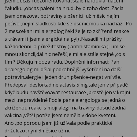
jsem občas i dezorientovaná ,stále nafouklá ,tlačeni
žaludku ,občas pálení na hrudi,bylo toho dost .Začla
jsem omezovat potraviny s pšenici ,už měsíc nejím
pečivo ,nejím sladkosti kde se psenic.mouka nachází .Po
2 mes.cekani mi alergolog řekl že je to zkřížená reakce
s trávami ( jsem alergická na pyl) .Nasadil mi prášky
každodenní ,a příležitostný ( antihistaminika ).Tím se
mnou skoncil,dál nic neřeší.Je mi ale stále stejné ,co s
tím ? Děkuju moc za radu. Doplnění informací: Pan
dr.alergolog mi dělal podrobnější vyšetření na další
potravin.alergie i jeden druh pšenice-negativní vše.
Předepsal :deslortadine actavis 5 mg ,ale jen v případě
když budu navštěvoavat restaurace ,prostě jen v krajní
mezi ,nepravidelně.Podle pana alergologa se jedná o
zkříženou reakci s moji alegii na traviny-dosud žádná
vakcína ,větší potíže jsem neměla v době kvetení.
Ano ,po porodu jsem již užívala podle praktické
dr.železo ,nyní 3měsíce už ne.