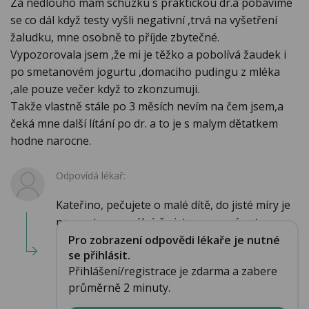
Za nedlouho mám schůzku s praktickou dr.a pobavíme
se co dál když testy vyšli negativní ,trvá na vyšetření
žaludku, mne osobně to příjde zbytečné.
Vypozorovala jsem ,že mi je těžko a pobolívá žaudek i
po smetanovém jogurtu ,domaciho pudingu z mléka
,ale pouze večer když to zkonzumuji.
Takže vlastně stále po 3 měsích nevím na čem jsem,a
čeká mne další lítání po dr. a to je s malym dětatkem
hodne narocne.
Odpovídá lékař:
Kateřino, pečujete o malé dítě, do jisté míry je
naprosto normální, že jste unavená, a to...
Pro zobrazení odpovědi lékaře je nutné
se přihlásit.
Přihlášení/registrace je zdarma a zabere
průměrně 2 minuty.