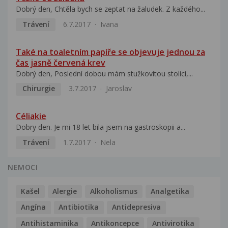
Dobrý den, Chtěla bych se zeptat na žaludek. Z každého...
Trávení
6.7.2017
Ivana
Také na toaletním papíře se objevuje jednou za
čas jasně červená krev
Dobrý den, Poslední dobou mám stužkovitou stolici,...
Chirurgie
3.7.2017
Jaroslav
Céliakie
Dobry den. Je mi 18 let bila jsem na gastroskopii a...
Trávení
1.7.2017
Nela
NEMOCI
Kašel
Alergie
Alkoholismus
Analgetika
Angína
Antibiotika
Antidepresiva
Antihistaminika
Antikoncepce
Antivirotika