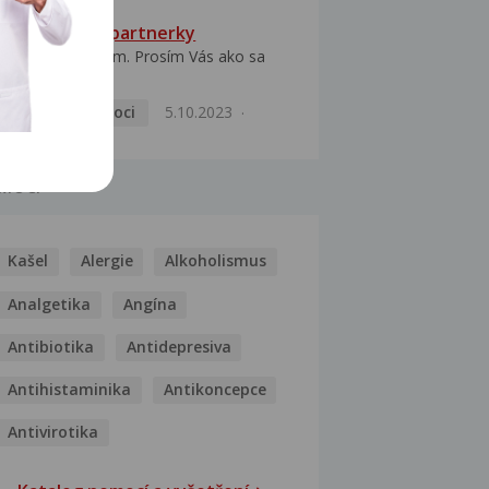
HPV typ 52 u partnerky
Dobrý deň prajem. Prosím Vás ako sa
dá vyliečiť vírus...
Pohlavní nemoci
5.10.2023
MOCI
Kašel
Alergie
Alkoholismus
Analgetika
Angína
Antibiotika
Antidepresiva
Antihistaminika
Antikoncepce
Antivirotika