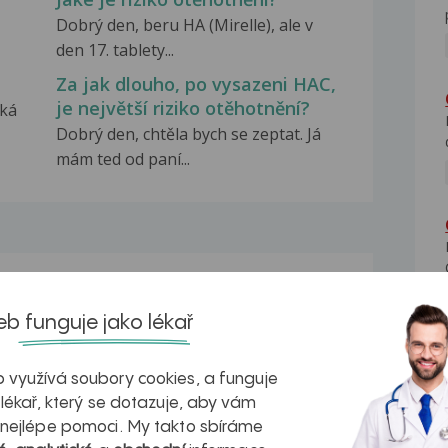
Dobrý den, beru HA (Mirelle), ale v
den 17. tablety...
Za jak dlouho, po vysazeni HAC,
je největší riziko otěhotnění?
aká
Dobrý den, chtěla bych se zeptat. Já
mám ted od paní...
na zdravá játra?
Myasthenia gravis – vše, co...
b funguje jako lékař
 využívá soubory cookies, a funguje
 lékař, který se dotazuje, aby vám
 nejlépe pomoci. My takto sbíráme
kovatění
Inovativní