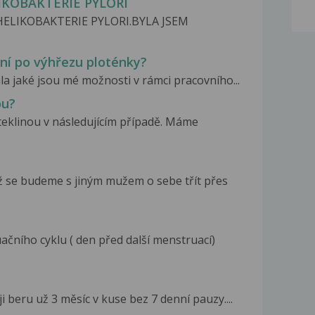
IKOBAKTERIE PYLORI
HELIKOBAKTERIE PYLORI.BYLA JSEM
ení po výhřezu ploténky?
a jaké jsou mé možnosti v rámci pracovního...
ou?
zteklinou v následujícím případě. Máme
 se budeme s jiným mužem o sebe třít přes
čního cyklu ( den před další menstruací)
i beru už 3 měsíc v kuse bez 7 denní pauzy....