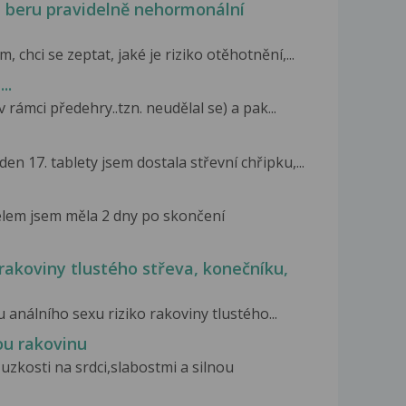
yž beru pravidelně nehormonální
 chci se zeptat, jaké je riziko otěhotnění,...
..
 rámci předehry..tzn. neudělal se) a pak...
den 17. tablety jsem dostala střevní chřipku,...
telem jsem měla 2 dny po skončení
 rakoviny tlustého střeva, konečníku,
u análního sexu riziko rakoviny tlustého...
ou rakovinu
uzkosti na srdci,slabostmi a silnou