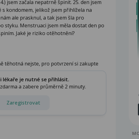
4.) jsem začala nepatrně špinit. 25. den jsem
 s kondomem, jelikož jsem přihlížela na
nám ale prasknul, a tak jsem šla pro
 po styku. Menstruaci jsem měla dostat den po
 špiním. Jaké je riziko otěhotnění?
 těhotná nejste, pro potvrzení si zakupte
lékaře je nutné se přihlásit.
e zdarma a zabere průměrně 2 minuty.
Zaregistrovat
MO