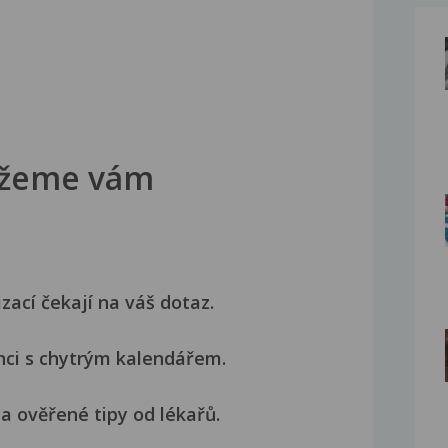
žeme vám
izací čekají na váš dotaz.
nci s chytrým kalendářem.
a ověřené tipy od lékařů.