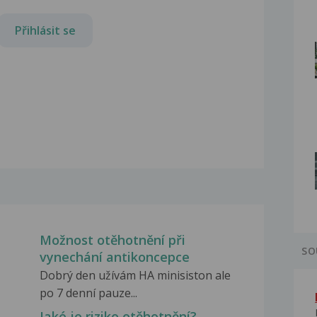
Přihlásit se
Možnost otěhotnění při
SO
vynechání antikoncepce
Dobrý den užívám HA minisiston ale
po 7 denní pauze...
Jaké je riziko otěhotnění?