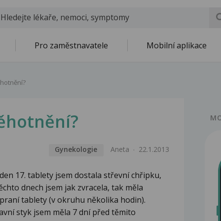
Pro zaměstnavatele
Mobilní aplikace
těhotnění?
těhotnění?
MO
Gynekologie
Aneta
22.1.2013
den 17. tablety jsem dostala střevní chřipku,
 těchto dnech jsem jak zvracela, tak měla
praní tablety (v okruhu několika hodin).
vní styk jsem měla 7 dní před těmito