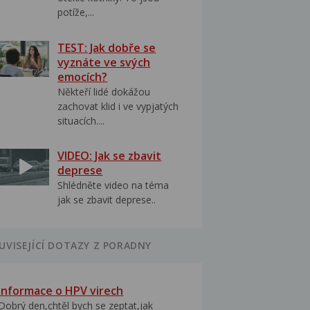
potíže,...
TEST: Jak dobře se
vyznáte ve svých
emocích?
Někteří lidé dokážou
zachovat klid i ve vypjatých
situacích....
VIDEO: Jak se zbavit
deprese
Shlédněte video na téma
jak se zbavit deprese..
UVISEJÍCÍ DOTAZY Z PORADNY
Informace o HPV virech
Dobrý den,chtěl bych se zeptat,jak