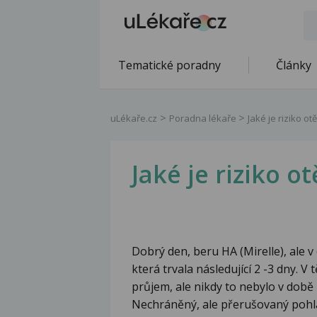
Tematické poradny
Články
uLékaře.cz
Poradna lékaře
Jaké je riziko o
Jaké je riziko o
Dobrý den, beru HA (Mirelle), ale v 
která trvala následující 2 -3 dny. V
průjem, ale nikdy to nebylo v době 
Nechráněný, ale přerušovaný pohla