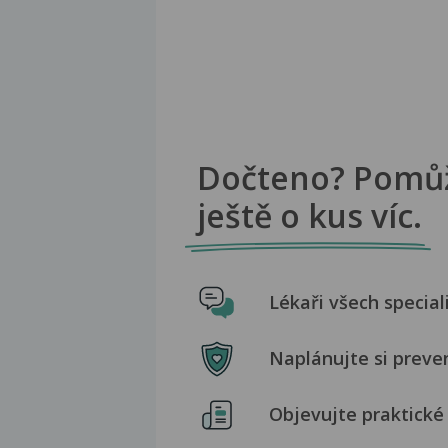
Dočteno? Pomů
ještě o kus víc.
Lékaři všech special
Naplánujte si preve
Objevujte praktické 