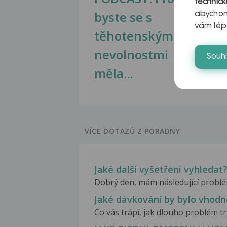
technick
byste se s
jate
abychom
vám lép
těhotenskými
obr
nevolnostmi
Souh
měla...
VÍCE DOTAZŮ Z PORADNY
Jaké další vyšetření vyhledat
Dobrý den, mám následující problém 
Jaké dávkování by bylo vhodn
Co vás trápí, jak dlouho problém trv