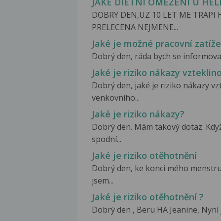
JAKE DIETNI OMEZENI U HEL
DOBRY DEN,UZ 10 LET ME TRAPI 
PRELECENA NEJMENE...
Jaké je možné pracovní zatíž
Dobrý den, ráda bych se informoval
Jaké je riziko nákazy vzteklin
Dobrý den, jaké je riziko nákazy v
venkovního...
Jaké je riziko nákazy?
Dobrý den. Mám takový dotaz. Když
spodní...
Jaké je riziko otěhotnění
Dobrý den, ke konci mého menstrua
jsem...
Jaké je riziko otěhotnění ?
Dobrý den , Beru HA Jeanine, Nyní j