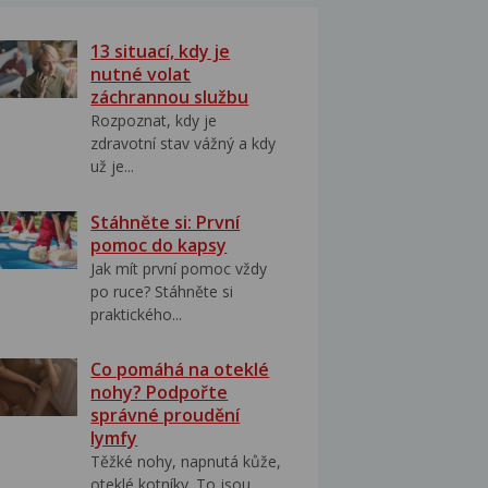
13 situací, kdy je
nutné volat
záchrannou službu
Rozpoznat, kdy je
zdravotní stav vážný a kdy
už je...
Stáhněte si: První
pomoc do kapsy
Jak mít první pomoc vždy
po ruce? Stáhněte si
praktického...
Co pomáhá na oteklé
nohy? Podpořte
správné proudění
lymfy
Těžké nohy, napnutá kůže,
oteklé kotníky. To jsou