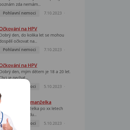
poznám zda nemám...
Pohlavní nemoci
7.10.2023
Očkování na HPV
Dobrý den, do kolika let se mohou
dospělí očkovat na...
Pohlavní nemoci
7.10.2023
Očkování na HPV
Dobrý den, mým dětem je 18 a 20 let.
Chci je nechat...
Pohlavní nemoci
5.10.2023
HPV pozitivní manželka
Dobrý den, manželka po xx letech
přivezla z Východu...
Pohlavní nemoci
5.10.2023