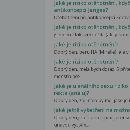
Jaké je riziko otěhotnění, kd
antikoncepci Jangee?
Otěhotnění při antikoncepci Zdravím,
Jaké je riziko otěhotnění, když.
jsem ho klukovi kouřila (ale jenom v
Jaké je riziko otěhotnění?
Dobrý den, beru HA (Mirelle), ale v 
Jaké je riziko otěhotnění?
Dobrý den, měla bych dotaz. S pří
menstruace...
Jaké je u análního sexu riziko
rekta (análu)?
Dobrý den, zajímalo by mě, jaké je 
Jaké ještě vyšetření na možn
Dobry den,jiz dlouho trpim jakousi 
unavou,vyssim...