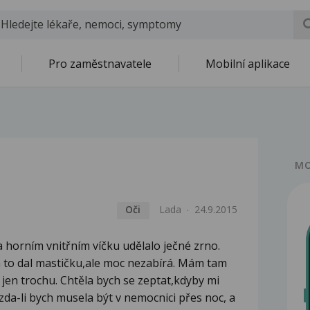
Pro zaměstnavatele
Mobilní aplikace
MO
Oči
Lada
24.9.2015
a horním vnitřním víčku udělalo ječné zrno.
a to dal mastičku,ale moc nezabírá. Mám tam
jen trochu. Chtěla bych se zeptat,kdyby mi
zda-li bych musela být v nemocnici přes noc, a