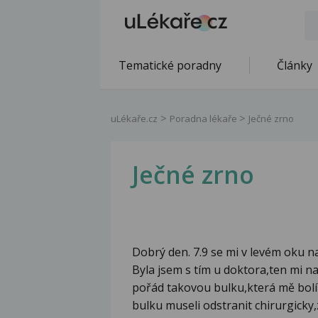
Tematické poradny
Články
uLékaře.cz
Poradna lékaře
Ječné zrno
Ječné zrno
Dobrý den. 7.9 se mi v levém oku n
Byla jsem s tím u doktora,ten mi n
pořád takovou bulku,která mě bolí 
bulku museli odstranit chirurgicky,