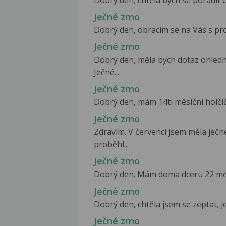
Dobrý den, chtěla bych se poradit oh
Ječné zrno
Dobrý den, obracím se na Vás s pros
Ječné zrno
Dobrý den, měla bych dotaz ohled
Ječné...
Ječné zrno
Dobrý den, mám 14ti měsíční holčičk
Ječné zrno
Zdravím. V červenci jsem měla ječ
proběhl...
Ječné zrno
Dobrý den. Mám doma dceru 22 mĕsicu
Ječné zrno
Dobrý den, chtěla jsem se zeptat, j
Ječné zrno