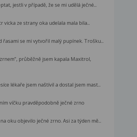
at, jestli v případě, že se mi udělá ječné...
 vicka ze strany oka udelala mala bila...
 řasami se mi vytvořil malý pupínek. Trošku...
m zrnem”, průběžně jsem kapala Maxitrol,
ce lékaře jsem naštívil a dostal jsem mast...
rním víčku pravděpodobně ječné zrno
a oku objevilo ječné zrno. Asi za týden mě...