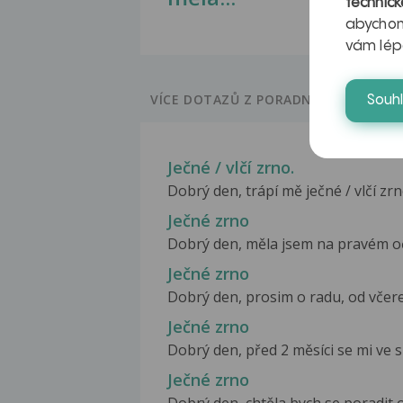
technick
abychom
vám lép
VÍCE DOTAZŮ Z PORADNY
Souh
Ječné / vlčí zrno.
Dobrý den, trápí mě ječné / vlčí zr
Ječné zrno
Dobrý den, měla jsem na pravém očn
Ječné zrno
Dobrý den, prosim o radu, od včere
Ječné zrno
Dobrý den, před 2 měsíci se mi ve s
Ječné zrno