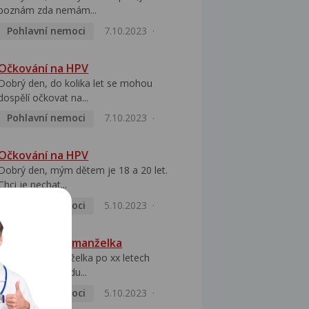
poznám zda nemám...
Pohlavní nemoci
7.10.2023
Očkování na HPV
Dobrý den, do kolika let se mohou
dospělí očkovat na...
Pohlavní nemoci
7.10.2023
Očkování na HPV
Dobrý den, mým dětem je 18 a 20 let.
Chci je nechat...
Pohlavní nemoci
5.10.2023
HPV pozitivní manželka
Dobrý den, manželka po xx letech
přivezla z Východu...
Pohlavní nemoci
5.10.2023