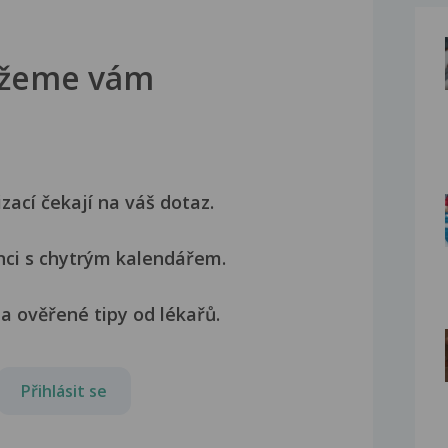
žeme vám
izací čekají na váš dotaz.
nci s chytrým kalendářem.
a ověřené tipy od lékařů.
Přihlásit se