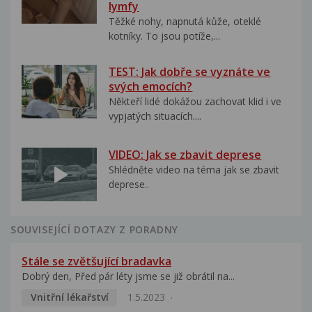
lymfy
Těžké nohy, napnutá kůže, oteklé
kotníky. To jsou potíže,...
TEST: Jak dobře se vyznáte ve
svých emocích?
Někteří lidé dokážou zachovat klid i ve
vypjatých situacích....
VIDEO: Jak se zbavit deprese
Shlédněte video na téma jak se zbavit
deprese..
SOUVISEJÍCÍ DOTAZY Z PORADNY
Stále se zvětšující bradavka
Dobrý den, Před pár léty jsme se již obrátil na...
Vnitřní lékařství
1.5.2023