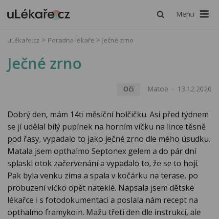
Menu
uLékaře.cz
Poradna lékaře
Ječné zrno
Ječné zrno
Oči
Matoe
13.12.2020
Dobrý den, mám 14ti měsíční holčičku. Asi před týdnem
se jí udělal bílý pupínek na horním víčku na lince těsně
pod řasy, vypadalo to jako ječné zrno dle mého úsudku.
Matala jsem opthalmo Septonex gelem a do pár dní
splaskl otok začervenání a vypadalo to, že se to hojí.
Pak byla venku zima a spala v kočárku na terase, po
probuzení víčko opět nateklé. Napsala jsem dětské
lékařce i s fotodokumentaci a poslala nám recept na
opthalmo framykoin. Mažu třetí den dle instrukcí, ale