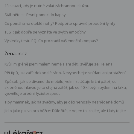
13 situací, kdy je nutné volat záchrannou službu
Stáhněte si: První pomoc do kapsy
Co pomáhá na oteklé nohy? Podpořte správné proudění lymfy
TEST: Jak dobře se vyznáte ve svých emocích?
Výsledky testu EQ: Co prozradil váš emoční kompas?
Žena-in.cz
Kvůli migréně jsem málem neměla ani děti, svěřuje se Helena
Pět tipů, jak začít dokonalé ráno. Nevynechejte snídani ani protažení
Způsob, jak se díváme do mobilu, velmi zatěžuje krční páteř, se
skloněnou hlavou je to stejná zátěž, jak se 40 kilovým pytlem na krku,
vysvětluje přední fyzioterapeut
Tipy maminek, jak na svačiny, aby je děti nenosily nesnědené domů
Jídlo jako palivo pro běžce: Důležité je nejen to, co jíte, ale i kdy to jíte