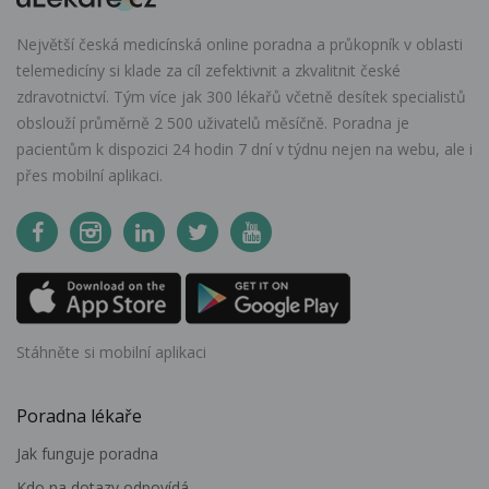
Největší česká medicínská online poradna a průkopník v oblasti
telemedicíny si klade za cíl zefektivnit a zkvalitnit české
zdravotnictví. Tým více jak 300 lékařů včetně desítek specialistů
obslouží průměrně 2 500 uživatelů měsíčně. Poradna je
pacientům k dispozici 24 hodin 7 dní v týdnu nejen na webu, ale i
přes mobilní aplikaci.
Stáhněte si mobilní aplikaci
Poradna lékaře
Jak funguje poradna
Kdo na dotazy odpovídá