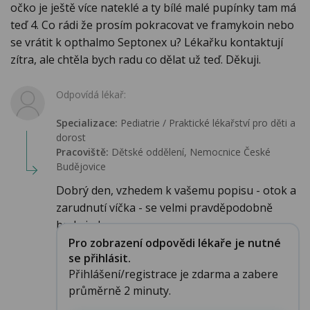
očko je ještě více nateklé a ty bílé malé pupínky tam má
teď 4. Co rádi že prosím pokracovat ve framykoin nebo
se vrátit k opthalmo Septonex u? Lékařku kontaktují
zítra, ale chtěla bych radu co dělat už teď. Děkuji.
Odpovídá lékař:
Specializace:
Pediatrie / Praktické lékařství pro děti a
dorost
Pracoviště:
Dětské oddělení, Nemocnice České
Budějovice
Dobrý den, vzhedem k vašemu popisu - otok a
zarudnutí víčka - se velmi pravděpodobně
bude jed...
Pro zobrazení odpovědi lékaře je nutné
se přihlásit.
Přihlášení/registrace je zdarma a zabere
průměrně 2 minuty.