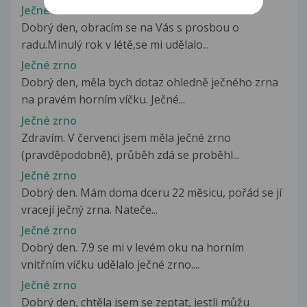
Ječné zrno
Dobrý den, obracím se na Vás s prosbou o
radu.Minulý rok v létě,se mi udělalo...
Ječné zrno
Dobrý den, měla bych dotaz ohledně ječného zrna
na pravém horním víčku. Ječné...
Ječné zrno
Zdravím. V červenci jsem měla ječné zrno
(pravděpodobně), průběh zdá se proběhl...
Ječné zrno
Dobrý den. Mám doma dceru 22 mĕsicu, pořád se jí
vracejí ječný zrna. Nateče...
Ječné zrno
Dobrý den. 7.9 se mi v levém oku na horním
vnitřním víčku udělalo ječné zrno....
Ječné zrno
Dobrý den, chtěla jsem se zeptat, jestli můžu