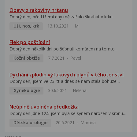
Obavy z rakoviny hrtanu
Dobrý den, před třemi dny mě začalo škrábat v krku...
Uši, nos, krk
13.10.2021
M
Flek po poštípání
Dobrý den několik dní po šťípnutí komárem na tomto...
Kožní obtíže
7.7.2021
Pavel
Dýchání zplodin výfukových plynů v těhotenství
Dobry den, jsem ve 23. tt a dnes se nam stala bohuzel...
Gynekologie
30.6.2021
Helena
Neúplně uvolněná předkožka
Dobrý den ,dne 12.5 jsem byla se synem narozen v srpnu...
Dětská urologie
20.6.2021
Martina