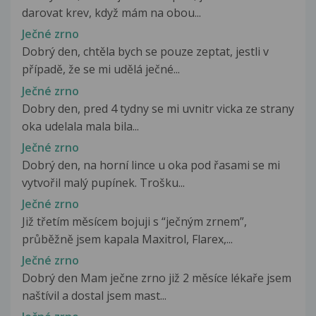
darovat krev, když mám na obou...
Ječné zrno
Dobrý den, chtěla bych se pouze zeptat, jestli v
případě, že se mi udělá ječné...
Ječné zrno
Dobry den, pred 4 tydny se mi uvnitr vicka ze strany
oka udelala mala bila...
Ječné zrno
Dobrý den, na horní lince u oka pod řasami se mi
vytvořil malý pupínek. Trošku...
Ječné zrno
Již třetím měsícem bojuji s “ječným zrnem”,
průběžně jsem kapala Maxitrol, Flarex,...
Ječné zrno
Dobrý den Mam ječne zrno již 2 měsíce lékaře jsem
naštívil a dostal jsem mast...