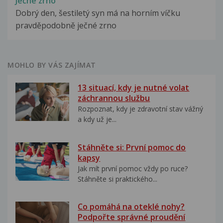
Ječné zrno
Dobrý den, šestiletý syn má na horním víčku
pravděpodobně ječné zrno
MOHLO BY VÁS ZAJÍMAT
13 situací, kdy je nutné volat
záchrannou službu
Rozpoznat, kdy je zdravotní stav vážný
a kdy už je...
Stáhněte si: První pomoc do
kapsy
Jak mít první pomoc vždy po ruce?
Stáhněte si praktického...
Co pomáhá na oteklé nohy?
Podpořte správné proudění