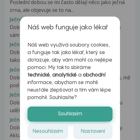
Poslední dobou se mi často dělají něco jako ječná
zrna, ale objevuje se to na...
Ječné / vlčí zrno.
Dobrý den, trápí mě ječné / vlčí zrno. Nedokážu
Náš web funguje jako lékař
sám posoudit, který jev to...
Ječné zrno
Náš web využívá soubory cookies,
Dobrý den, měla jsem na pravém očním víčku
a funguje tak jako lékař, který se
takovou bouli, která mi nejspíš...
dotazuje, aby vám mohl co nejlépe
pomoci. My takto sbíráme
Ječné zrno
technické
,
analytické
a
obchodní
Dobrý den, prosim o radu, od včerejšího večera, mě
informace, abychom se mohli
pod okem začalo svědění....
neustále zlepšovat a tím vám lépe
Ječné zrno
pomohli. Souhlasíte?
Dobrý den, před 2 měsíci se mi ve spodním víčku
udělala bulka. Doktor mi řekl,...
Souhlasím
Ječné zrno
Dobrý den, chtěla bych se poradit ohledně dcery.
Nesouhlasím
Nastavení
Aktuálně ji jsou tři roky,...