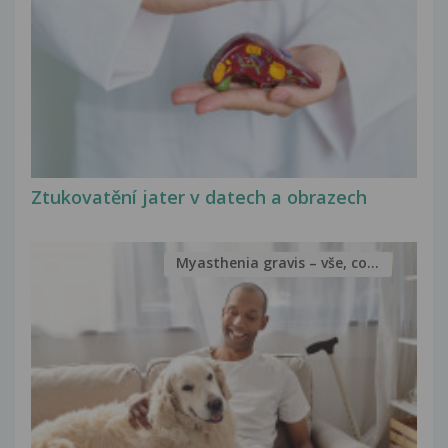
Ztukovatění jater v datech a obrazech
Myasthenia gravis – vše, co...