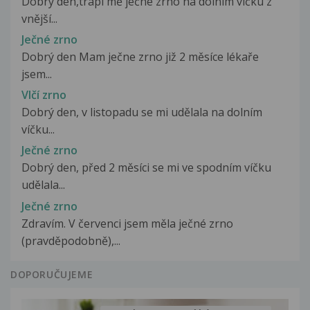
Dobrý den,trápí mě ječné zrno na dolním víčku z
vnější...
Ječné zrno
Dobrý den Mam ječne zrno již 2 měsíce lékaře
jsem...
Vlčí zrno
Dobrý den, v listopadu se mi udělala na dolním
víčku...
Ječné zrno
Dobrý den, před 2 měsíci se mi ve spodním víčku
udělala...
Ječné zrno
Zdravím. V červenci jsem měla ječné zrno
(pravděpodobně),...
DOPORUČUJEME