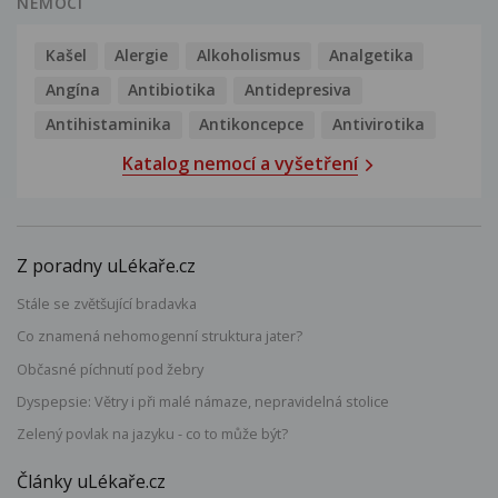
NEMOCI
Kašel
Alergie
Alkoholismus
Analgetika
Angína
Antibiotika
Antidepresiva
Antihistaminika
Antikoncepce
Antivirotika
Katalog nemocí a vyšetření
Z poradny uLékaře.cz
Stále se zvětšující bradavka
Co znamená nehomogenní struktura jater?
Občasné píchnutí pod žebry
Dyspepsie: Větry i při malé námaze, nepravidelná stolice
Zelený povlak na jazyku - co to může být?
Články uLékaře.cz