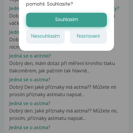
pomohli. Souhlasíte?
Jedná se o angínu, která se má léčit antibiotiky?
Dobrý den, již 4 dny mám nateklé uzliny s bílými
Souhlasím
váčky, nemůžu polykat, dost...
Jedná se o angínu?
Nesouhlasím
Nastavení
Dobrý den, objevily se bílé skvrny na mandlích,
nicméně bez dalších příznaků,...
Jedná se o aritmii?
Dobrý den, mám dotaz při měření krvního tlaku
tlakoměrem, jak pažním tak hlavně...
Jedná se o astma?
Dobrý Den jaké příznaky má astma?? Můžete mi
prosím příznaky astmatu napsat...
Jedná se o astma?
Dobrý den. Jaké příznaky má astma?? Můžete mi,
prosím, příznaky astmatu napsat...
Jedná se o astma?