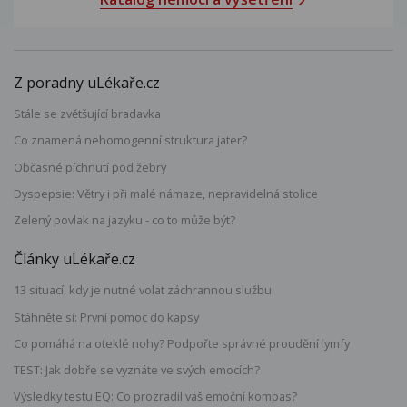
Z poradny uLékaře.cz
Stále se zvětšující bradavka
Co znamená nehomogenní struktura jater?
Občasné píchnutí pod žebry
Dyspepsie: Větry i při malé námaze, nepravidelná stolice
Zelený povlak na jazyku - co to může být?
Články uLékaře.cz
13 situací, kdy je nutné volat záchrannou službu
Stáhněte si: První pomoc do kapsy
Co pomáhá na oteklé nohy? Podpořte správné proudění lymfy
TEST: Jak dobře se vyznáte ve svých emocích?
Výsledky testu EQ: Co prozradil váš emoční kompas?