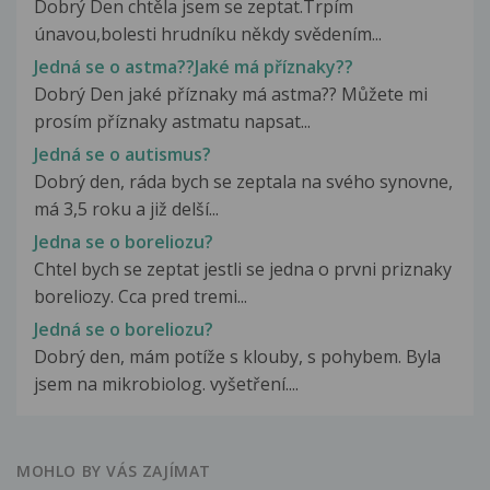
Dobrý Den chtěla jsem se zeptat.Trpím
únavou,bolesti hrudníku někdy svědením...
Jedná se o astma??Jaké má příznaky??
Dobrý Den jaké příznaky má astma?? Můžete mi
prosím příznaky astmatu napsat...
Jedná se o autismus?
Dobrý den, ráda bych se zeptala na svého synovne,
má 3,5 roku a již delší...
Jedna se o boreliozu?
Chtel bych se zeptat jestli se jedna o prvni priznaky
boreliozy. Cca pred tremi...
Jedná se o boreliozu?
Dobrý den, mám potíže s klouby, s pohybem. Byla
jsem na mikrobiolog. vyšetření....
MOHLO BY VÁS ZAJÍMAT