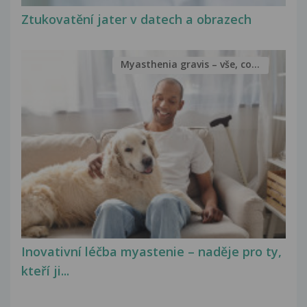
Ztukovatění jater v datech a obrazech
Myasthenia gravis – vše, co...
Inovativní léčba myastenie – naděje pro ty,
kteří ji...