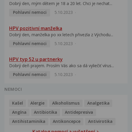
Dobrý den, mým dětem je 18 a 20 let. Chci je nechat...
Pohlavní nemoci
5.10.2023
HPV pozitivní manželka
Dobrý den, manželka po xx letech přivezla z Východu...
Pohlavní nemoci
5.10.2023
HPV typ 52 u partnerky
Dobrý deň prajem. Prosím Vás ako sa dá vyliečiť vírus...
Pohlavní nemoci
5.10.2023
NEMOCI
Kašel
Alergie
Alkoholismus
Analgetika
Angína
Antibiotika
Antidepresiva
Antihistaminika
Antikoncepce
Antivirotika
Katalog nemocí a vyšetření