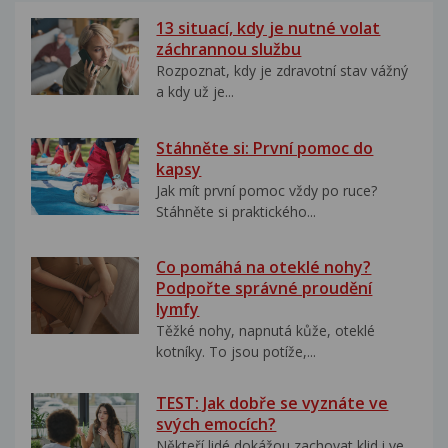
13 situací, kdy je nutné volat
záchrannou službu
Rozpoznat, kdy je zdravotní stav vážný
a kdy už je...
Stáhněte si: První pomoc do
kapsy
Jak mít první pomoc vždy po ruce?
Stáhněte si praktického...
Co pomáhá na oteklé nohy?
Podpořte správné proudění
lymfy
Těžké nohy, napnutá kůže, oteklé
kotníky. To jsou potíže,...
TEST: Jak dobře se vyznáte ve
svých emocích?
Někteří lidé dokážou zachovat klid i ve