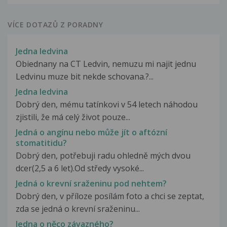
VÍCE DOTAZŮ Z PORADNY
Jedna ledvina
Obiednany na CT Ledvin, nemuzu mi najit jednu
Ledvinu muze bit nekde schovana.?...
Jedna ledvina
Dobrý den, mému tatínkovi v 54 letech náhodou
zjistili, že má celý život pouze...
Jedná o angínu nebo může jít o aftózní
stomatitidu?
Dobrý den, potřebuji radu ohledně mých dvou
dcer(2,5 a 6 let).Od středy vysoké...
Jedná o krevní sraženinu pod nehtem?
Dobrý den, v příloze posílám foto a chci se zeptat,
zda se jedná o krevní sraženinu...
Jedna o něco závazného?