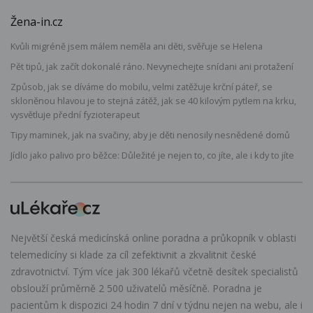
Žena-in.cz
Kvůli migréně jsem málem neměla ani děti, svěřuje se Helena
Pět tipů, jak začít dokonalé ráno. Nevynechejte snídani ani protažení
Způsob, jak se díváme do mobilu, velmi zatěžuje krční páteř, se
skloněnou hlavou je to stejná zátěž, jak se 40 kilovým pytlem na krku,
vysvětluje přední fyzioterapeut
Tipy maminek, jak na svačiny, aby je děti nenosily nesnědené domů
Jídlo jako palivo pro běžce: Důležité je nejen to, co jíte, ale i kdy to jíte
Největší česká medicínská online poradna a průkopník v oblasti
telemedicíny si klade za cíl zefektivnit a zkvalitnit české
zdravotnictví. Tým více jak 300 lékařů včetně desítek specialistů
obslouží průměrně 2 500 uživatelů měsíčně. Poradna je
pacientům k dispozici 24 hodin 7 dní v týdnu nejen na webu, ale i