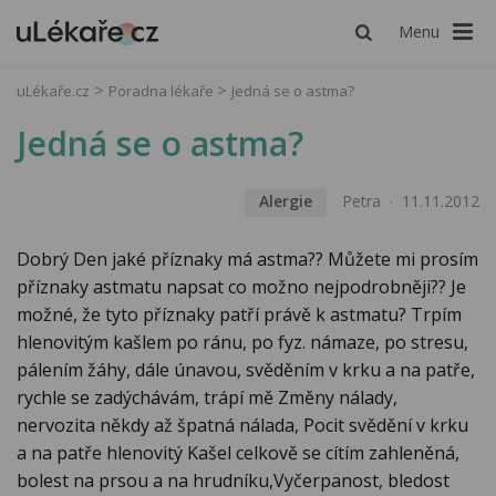
Menu
uLékaře.cz
Poradna lékaře
Jedná se o astma?
Jedná se o astma?
Alergie
Petra
11.11.2012
Dobrý Den jaké příznaky má astma?? Můžete mi prosím
příznaky astmatu napsat co možno nejpodrobněji?? Je
možné, že tyto příznaky patří právě k astmatu? Trpím
hlenovitým kašlem po ránu, po fyz. námaze, po stresu,
pálením žáhy, dále únavou, svěděním v krku a na patře,
rychle se zadýchávám, trápí mě Změny nálady,
nervozita někdy až špatná nálada, Pocit svědění v krku
a na patře hlenovitý Kašel celkově se cítím zahleněná,
bolest na prsou a na hrudníku,Vyčerpanost, bledost