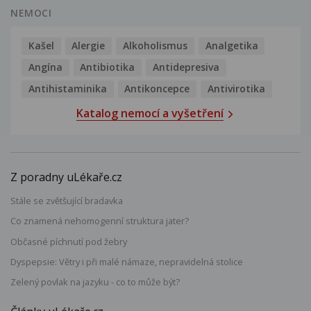
NEMOCI
Kašel
Alergie
Alkoholismus
Analgetika
Angína
Antibiotika
Antidepresiva
Antihistaminika
Antikoncepce
Antivirotika
Katalog nemocí a vyšetření
Z poradny uLékaře.cz
Stále se zvětšující bradavka
Co znamená nehomogenní struktura jater?
Občasné píchnutí pod žebry
Dyspepsie: Větry i při malé námaze, nepravidelná stolice
Zelený povlak na jazyku - co to může být?