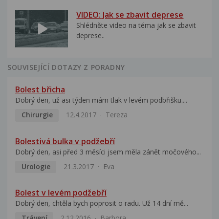
VIDEO: Jak se zbavit deprese
Shlédněte video na téma jak se zbavit
deprese..
SOUVISEJÍCÍ DOTAZY Z PORADNY
Bolest břicha
Dobrý den, už asi týden mám tlak v levém podbřišku....
Chirurgie
12.4.2017
Tereza
Bolestivá bulka v podžebří
Dobrý den, asi před 3 měsíci jsem měla zánět močového...
Urologie
21.3.2017
Eva
Bolest v levém podžebří
Dobrý den, chtěla bych poprosit o radu. Už 14 dní mě...
Trávení
2.12.2016
Barbora