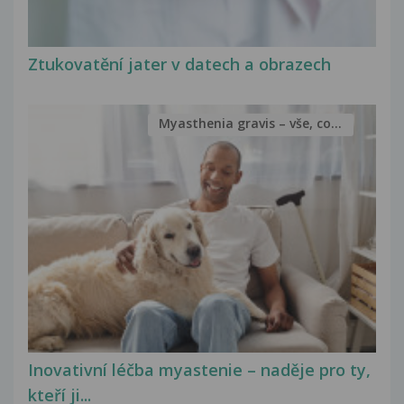
Ztukovatění jater v datech a obrazech
Myasthenia gravis – vše, co...
Inovativní léčba myastenie – naděje pro ty,
kteří ji...