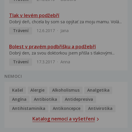
Tlak v levém podžebří
Dobrý deň, chcela by som sa opýtať za moju mamu. Volá...
Trávení
12.6.2017
Jana
Bolest v pravém podbřišku a podžebří
Dobrý den, za svou doktorkou jsem přišla s tlakovými...
Trávení
17.3.2017
Anna
NEMOCI
Kašel
Alergie
Alkoholismus
Analgetika
Angína
Antibiotika
Antidepresiva
Antihistaminika
Antikoncepce
Antivirotika
Katalog nemocí a vyšetření