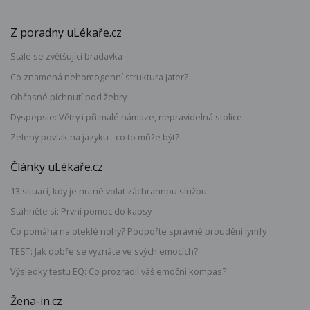
Z poradny uLékaře.cz
Stále se zvětšující bradavka
Co znamená nehomogenní struktura jater?
Občasné píchnutí pod žebry
Dyspepsie: Větry i při malé námaze, nepravidelná stolice
Zelený povlak na jazyku - co to může být?
Články uLékaře.cz
13 situací, kdy je nutné volat záchrannou službu
Stáhněte si: První pomoc do kapsy
Co pomáhá na oteklé nohy? Podpořte správné proudění lymfy
TEST: Jak dobře se vyznáte ve svých emocích?
Výsledky testu EQ: Co prozradil váš emoční kompas?
Žena-in.cz