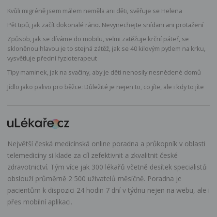
Kvůli migréně jsem málem neměla ani děti, svěřuje se Helena
Pět tipů, jak začít dokonalé ráno. Nevynechejte snídani ani protažení
Způsob, jak se díváme do mobilu, velmi zatěžuje krční páteř, se
skloněnou hlavou je to stejná zátěž, jak se 40 kilovým pytlem na krku,
vysvětluje přední fyzioterapeut
Tipy maminek, jak na svačiny, aby je děti nenosily nesnědené domů
Jídlo jako palivo pro běžce: Důležité je nejen to, co jíte, ale i kdy to jíte
Největší česká medicínská online poradna a průkopník v oblasti
telemedicíny si klade za cíl zefektivnit a zkvalitnit české
zdravotnictví. Tým více jak 300 lékařů včetně desítek specialistů
obslouží průměrně 2 500 uživatelů měsíčně. Poradna je
pacientům k dispozici 24 hodin 7 dní v týdnu nejen na webu, ale i
přes mobilní aplikaci.