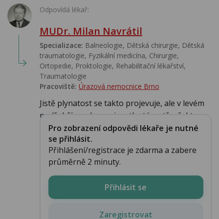
Odpovídá lékař:
MUDr. Milan Navrátil
Specializace:
Balneologie, Dětská chirurgie, Dětská
traumatologie, Fyzikální medicína, Chirurgie,
Ortopedie, Proktologie, Rehabilitační lékařství‎,
Traumatologie
Pracoviště:
Úrazová nemocnice Brno
Jistě plynatost se takto projevuje, ale v levém
podžebří a nakonec i na tlustém střevě, kte...
Pro zobrazení odpovědi lékaře je nutné
se přihlásit.
Přihlášení/registrace je zdarma a zabere
průměrně 2 minuty.
Přihlásit se
Zaregistrovat