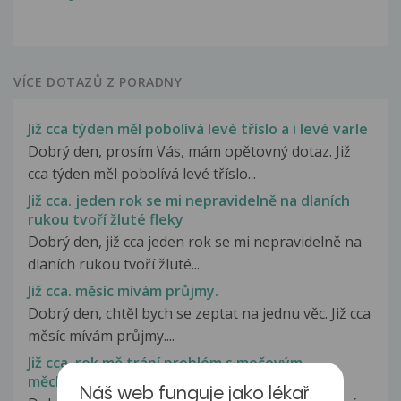
VÍCE DOTAZŮ Z PORADNY
Již cca týden měl pobolívá levé tříslo a i levé varle
Dobrý den, prosím Vás, mám opětovný dotaz. Již
cca týden měl pobolívá levé tříslo...
Již cca. jeden rok se mi nepravidelně na dlaních
rukou tvoří žluté fleky
Dobrý den, již cca jeden rok se mi nepravidelně na
dlaních rukou tvoří žluté...
Již cca. měsíc mívám průjmy.
Dobrý den, chtěl bych se zeptat na jednu věc. Již cca
měsíc mívám průjmy....
Již cca. rok mě trápí problém s močovým
měchýřem
Náš web funguje jako lékař