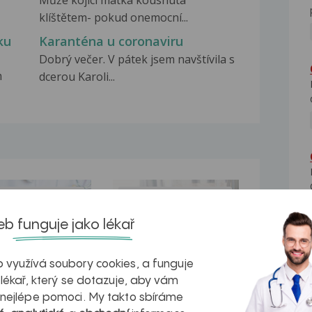
Může kojící matka kousnutá
klíštětem- pokud onemocní...
ku
Karanténa u coronaviru
Dobrý večer. V pátek jsem navštívila s
m
dcerou Karoli...
na zdravá játra?
Myasthenia gravis – vše, co...
b funguje jako lékař
 využívá soubory cookies, a funguje
 lékař, který se dotazuje, aby vám
kovatění
Inovativní
 nejlépe pomoci. My takto sbíráme