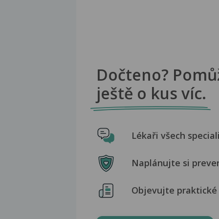
Dočteno? Pomů
ještě o kus víc.
Lékaři všech special
Naplánujte si preve
Objevujte praktické 