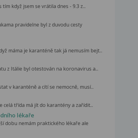
 tím když jsem se vrátila dnes - 9.3 z...
kama pravidelne byl z duvodu cesty
když máma je karanténě tak já nemusím bejt...
 z Itálie byl otestován na koronavirus a...
at v karanténě a cítí se nemocně, musí...
 celá třída má jít do karantény a zařídit...
dního lékaře
lší dobu nemám praktického lékaře ale