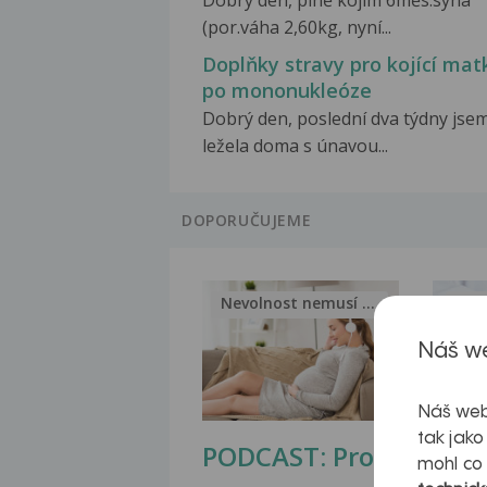
Dobrý den, plně kojím 6měs.syna
(por.váha 2,60kg, nyní...
Doplňky stravy pro kojící mat
po mononukleóze
Dobrý den, poslední dva týdny jse
ležela doma s únavou...
DOPORUČUJEME
Nevolnost nemusí být nutnou...
Jak 
Náš we
Náš web
tak jako
PODCAST: Proč
Ztu
mohl co