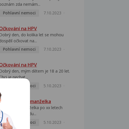
poznám zda nemám...
Pohlavní nemoci
7.10.2023
Očkování na HPV
Dobrý den, do kolika let se mohou
dospělí očkovat na...
Pohlavní nemoci
7.10.2023
Očkování na HPV
Dobrý den, mým dětem je 18 a 20 let.
Chci je nechat...
Pohlavní nemoci
5.10.2023
HPV pozitivní manželka
Dobrý den, manželka po xx letech
přivezla z Východu...
Pohlavní nemoci
5.10.2023