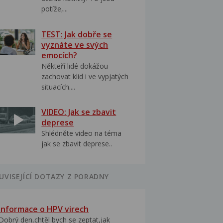
potíže,...
TEST: Jak dobře se
vyznáte ve svých
emocích?
Někteří lidé dokážou
zachovat klid i ve vypjatých
situacích....
VIDEO: Jak se zbavit
deprese
Shlédněte video na téma
jak se zbavit deprese..
UVISEJÍCÍ DOTAZY Z PORADNY
Informace o HPV virech
Dobrý den,chtěl bych se zeptat,jak