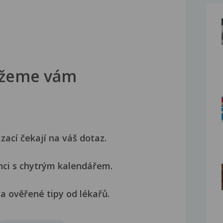
žeme vám
izací čekají na váš dotaz.
nci s chytrým kalendářem.
a ověřené tipy od lékařů.