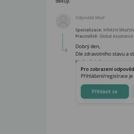
dekuji.
Odpovídá lékař:
Specializace:
Infekční lékařství
Pracoviště:
Global Assistance
Dobrý den,
Dle zdravotního stavu a st
rozhoduje kr...
Pro zobrazení odpovědi 
Přihlášení/registrace j
Přihlásit se