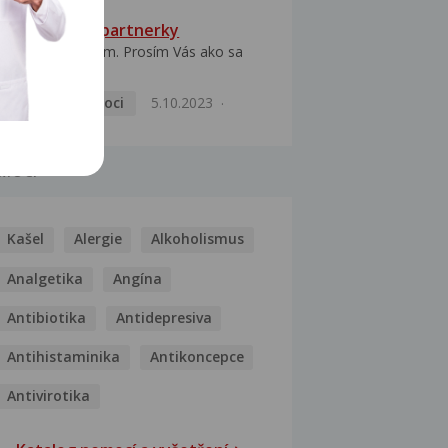
HPV typ 52 u partnerky
Dobrý deň prajem. Prosím Vás ako sa
dá vyliečiť vírus...
Pohlavní nemoci
5.10.2023
MOCI
Kašel
Alergie
Alkoholismus
Analgetika
Angína
Antibiotika
Antidepresiva
Antihistaminika
Antikoncepce
Antivirotika