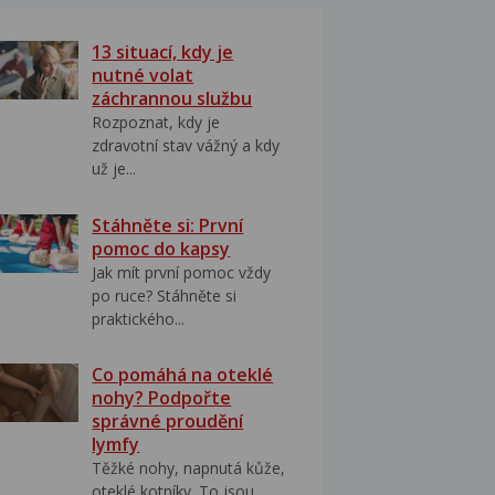
13 situací, kdy je
nutné volat
záchrannou službu
Rozpoznat, kdy je
zdravotní stav vážný a kdy
už je...
Stáhněte si: První
pomoc do kapsy
Jak mít první pomoc vždy
po ruce? Stáhněte si
praktického...
Co pomáhá na oteklé
nohy? Podpořte
správné proudění
lymfy
Těžké nohy, napnutá kůže,
oteklé kotníky. To jsou