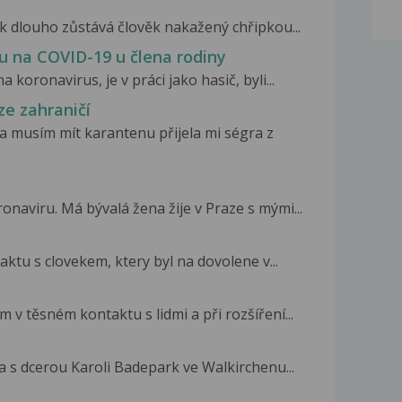
ak dlouho zůstává člověk nakažený chřipkou...
u na COVID-19 u člena rodiny
 koronavirus, je v práci jako hasič, byli...
ze zahraničí
a musím mít karantenu přijela mi ségra z
aviru. Má bývalá žena žije v Praze s mými...
ktu s clovekem, ktery byl na dovolene v...
 v těsném kontaktu s lidmi a při rozšíření...
a s dcerou Karoli Badepark ve Walkirchenu...