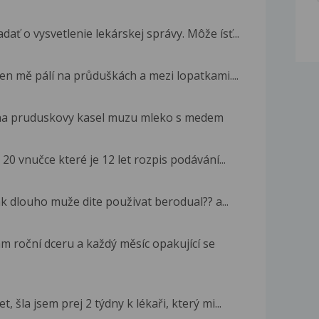
ať o vysvetlenie lekárskej správy. Môže ísť...
 den mě pálí na průduškách a mezi lopatkami....
li na pruduskovy kasel muzu mleko s medem
0 vnučce které je 12 let rozpis podávání...
k dlouho muže dite použivat berodual?? a...
 roční dceru a každý měsíc opakující se
 šla jsem prej 2 týdny k lékaři, který mi...