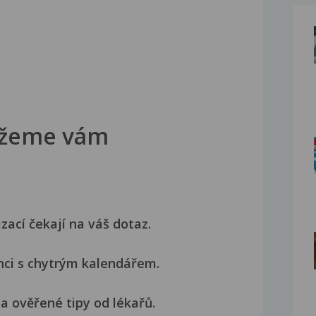
žeme vám
izací čekají na váš dotaz.
nci s chytrým kalendářem.
a ověřené tipy od lékařů.