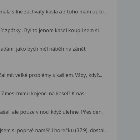
la silne zachvaty kasla a z toho mam uz tri...
 zpátky . Byl to jenom kašel koupil sem si...
řipadám, jako bych měl náběh na zánět
l mít velké problémy s kašlem. Vždy, když...
7.mesicnimu kojenci na kasel? K nasi...
el, ale pouze v noci když ulehne. Přes den...
sem si poprvé naměřil horečku (37.9), dostal...