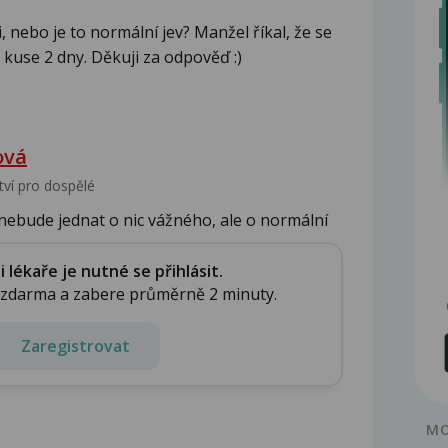
 nebo je to normální jev? Manžel říkal, že se
v kuse 2 dny. Děkuji za odpověď :)
ová
tví pro dospělé
 nebude jednat o nic vážného, ale o normální
lékaře je nutné se přihlásit.
e zdarma a zabere průměrně 2 minuty.
Zaregistrovat
MO