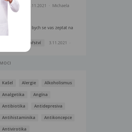
Infekce
18.11.2021
Michaela
Motání hlavy
Dobry den, chtel bych se vas zeptat na
radu co delat...
Praktické lékařství
3.11.2021
MOCI
Kašel
Alergie
Alkoholismus
Analgetika
Angína
Antibiotika
Antidepresiva
Antihistaminika
Antikoncepce
Antivirotika