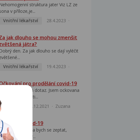
Nehomogenní struktura jater Viz LZ ze
sona v příloze,je...
Vnitřní lékařství
28.4.2023
Za jak dlouho se mohou zmenšit
zvětšená játra?
Dobrý den. Za jak dlouho se dají vyléčit
zvětšené...
Vnitřní lékařství
19.4.2023
Očkování pro prodělání covid-19
Dobrý den, mám dotaz. Jsem ockovana
první dávkou proti...
Infekce
15.12.2021
Zuzana
Očkování covid-19
Dobrý den, chtěla bych se zeptat,
maminka je silný...