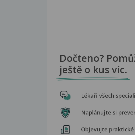
Dočteno? Pomů
ještě o kus víc.
Lékaři všech special
Naplánujte si preve
Objevujte praktické 