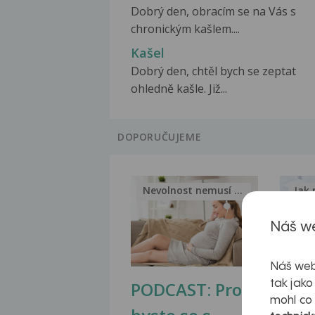
Dobrý den, obracím se na Vás s
chronickým kašlem....
Kašel
Dobrý den, chtěl bych se zeptat
ohledně kašle. Již...
DOPORUČUJEME
Nevolnost nemusí být nutnou...
Jak 
Náš we
Náš web
PODCAST: Proč
Ztu
tak jako
mohl co