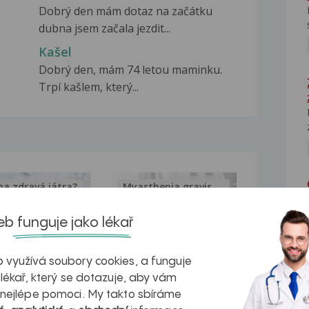
Dobrý den mám dotaz na začátku
dubna jsem začala jezdit...
Kašel
Dobrý den, mám 74 letou maminku.
Trpí kašlem, který...
na zdravá játra?
Myasthenia gravis – vše, co...
b funguje jako lékař
 využívá soubory cookies, a funguje
kovatění
Inovativní
 lékař, který se dotazuje, aby vám
 nejlépe pomoci. My takto sbíráme