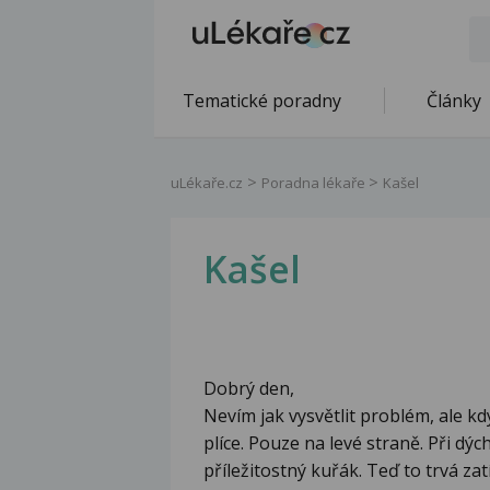
Tematické poradny
Články
uLékaře.cz
Poradna lékaře
Kašel
Kašel
Dobrý den,
Nevím jak vysvětlit problém, ale kd
plíce. Pouze na levé straně. Při dýc
příležitostný kuřák. Teď to trvá za