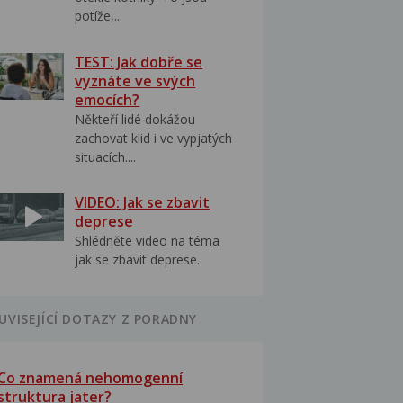
potíže,...
TEST: Jak dobře se
vyznáte ve svých
emocích?
Někteří lidé dokážou
zachovat klid i ve vypjatých
situacích....
VIDEO: Jak se zbavit
deprese
Shlédněte video na téma
jak se zbavit deprese..
UVISEJÍCÍ DOTAZY Z PORADNY
Co znamená nehomogenní
struktura jater?