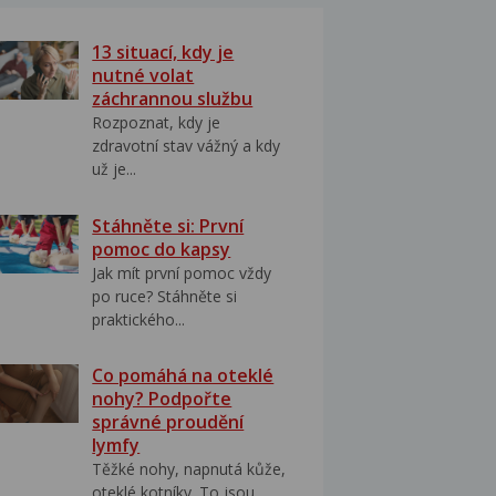
13 situací, kdy je
nutné volat
záchrannou službu
Rozpoznat, kdy je
zdravotní stav vážný a kdy
už je...
Stáhněte si: První
pomoc do kapsy
Jak mít první pomoc vždy
po ruce? Stáhněte si
praktického...
Co pomáhá na oteklé
nohy? Podpořte
správné proudění
lymfy
Těžké nohy, napnutá kůže,
oteklé kotníky. To jsou