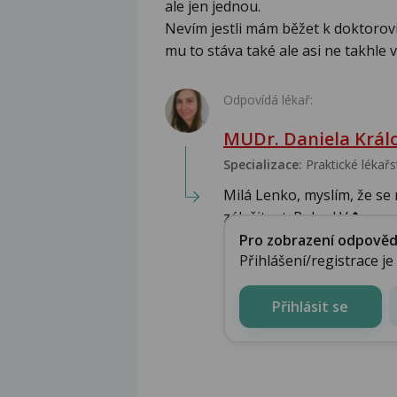
ale jen jednou.
Nevím jestli mám běžet k doktorovi,
mu to stáva také ale asi ne takhle 
Odpovídá lékař:
MUDr. Daniela Král
Specializace:
Praktické lékařs
Milá Lenko, myslím, že se
záležitost. Pokud V�...
Pro zobrazení odpovědi 
Přihlášení/registrace j
Přihlásit se