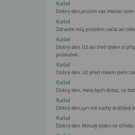
Kašel
Dobry den,prosim vas mesiac som ma
Kašel
Zdravím můj problém začal asi měsíc
Kašel
Dobrý den. Už asi třetí týden si p
průdušek...
Kašel
Dobrý den. Už před rokem jsem zača
Kašel
Dobry den, mela bych dotaz, co dat 
Kašel
Dobrý den,syn má suchy dráždivý kaš
Kašel
Dobrý den. Minulý týden ve středu j