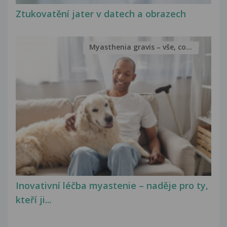
Ztukovatění jater v datech a obrazech
Myasthenia gravis – vše, co...
Inovativní léčba myastenie – naděje pro ty,
kteří ji...