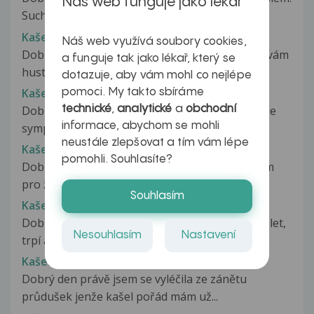
Náš web funguje jako lékař
Suchý dráždivý kašel mě...
Kašel
Náš web využívá soubory cookies,
Dobrý den,již 2 týdny mě trápí kašel.Ráno vyšlávám
a funguje tak jako lékař, který se
hustý hlen a má hořkou příchut.Byl...
dotazuje, aby vám mohl co nejlépe
Kašel
pomoci. My takto sbíráme
Dobrý den, chtěla jsem se zeptat, zda bych podle
technické
,
analytické
a
obchodní
informace, abychom se mohli
symptomů mohla mít Koronavirus....
neustále zlepšovat a tím vám lépe
Kašel
pomohli. Souhlasíte?
Dobrý den,je mi 27, od loňského května se léčím
pro žaludeční reflux, absolvoval...
Souhlasím
Kašel
Dobrý den, můj dotaz se týká mé matky. Je jí 45 let,
Nesouhlasím
Nastavení
trpí astmaten na který...
Kašel
Dobrý den právě jsem se vyléčila ze zánětu
průdušek jenže kašel pořád mám už...