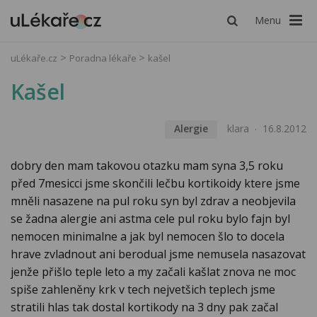
Menu
uLékaře.cz
Poradna lékaře
kašel
Kašel
Alergie
klara
16.8.2012
dobry den mam takovou otazku mam syna 3,5 roku
před 7mesicci jsme skončili lečbu kortikoidy ktere jsme
mněli nasazene na pul roku syn byl zdrav a neobjevila
se žadna alergie ani astma cele pul roku bylo fajn byl
nemocen minimalne a jak byl nemocen šlo to docela
hrave zvladnout ani berodual jsme nemusela nasazovat
jenže přišlo teple leto a my začali kašlat znova ne moc
spiše zahleněny krk v tech nejvetšich teplech jsme
stratili hlas tak dostal kortikody na 3 dny pak začal