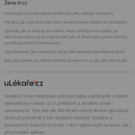
Žena-in.cz
Kvůli migréně jsem málem neměla ani děti, svěřuje se Helena
Pět tipů, jak začít dokonalé ráno. Nevynechejte snídani ani protažení
Způsob, jak se díváme do mobilu, velmi zatěžuje krční páteř, se
skloněnou hlavou je to stejná zátěž, jak se 40 kilovým pytlem na krku,
vysvětluje přední fyzioterapeut
Tipy maminek, jak na svačiny, aby je děti nenosily nesnědené domů
Jídlo jako palivo pro běžce: Důležité je nejen to, co jíte, ale i kdy to jíte
Největší česká medicínská online poradna a průkopník v oblasti
telemedicíny si klade za cíl zefektivnit a zkvalitnit české
zdravotnictví. Tým více jak 300 lékařů včetně desítek specialistů
obslouží průměrně 2 500 uživatelů měsíčně. Poradna je
pacientům k dispozici 24 hodin 7 dní v týdnu nejen na webu, ale i
přes mobilní aplikaci.