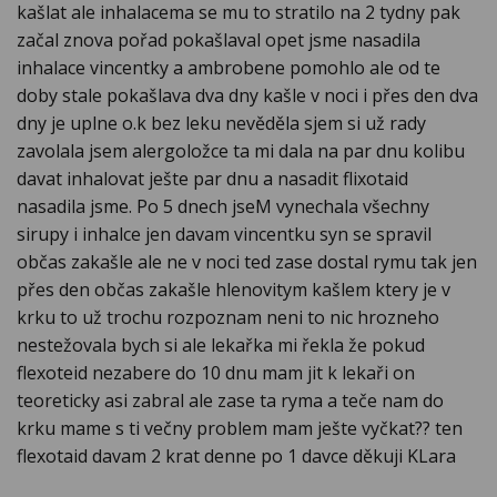
kašlat ale inhalacema se mu to stratilo na 2 tydny pak
začal znova pořad pokašlaval opet jsme nasadila
inhalace vincentky a ambrobene pomohlo ale od te
doby stale pokašlava dva dny kašle v noci i přes den dva
dny je uplne o.k bez leku nevěděla sjem si už rady
zavolala jsem alergoložce ta mi dala na par dnu kolibu
davat inhalovat ješte par dnu a nasadit flixotaid
nasadila jsme. Po 5 dnech jseM vynechala všechny
sirupy i inhalce jen davam vincentku syn se spravil
občas zakašle ale ne v noci ted zase dostal rymu tak jen
přes den občas zakašle hlenovitym kašlem ktery je v
krku to už trochu rozpoznam neni to nic hrozneho
nestežovala bych si ale lekařka mi řekla že pokud
flexoteid nezabere do 10 dnu mam jit k lekaři on
teoreticky asi zabral ale zase ta ryma a teče nam do
krku mame s ti večny problem mam ješte vyčkat?? ten
flexotaid davam 2 krat denne po 1 davce děkuji KLara