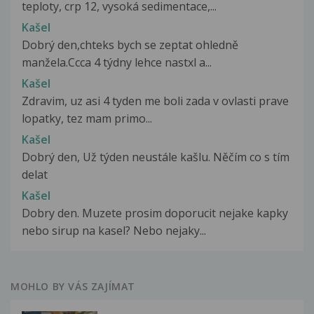
teploty, crp 12, vysoká sedimentace,...
Kašel
Dobrý den,chteks bych se zeptat ohledně
manžela.Ccca 4 týdny lehce nastxl a...
Kašel
Zdravim, uz asi 4 tyden me boli zada v ovlasti prave
lopatky, tez mam primo...
Kašel
Dobrý den, Už týden neustále kašlu. Něčím co s tím
delat
Kašel
Dobry den. Muzete prosim doporucit nejake kapky
nebo sirup na kasel? Nebo nejaky...
MOHLO BY VÁS ZAJÍMAT