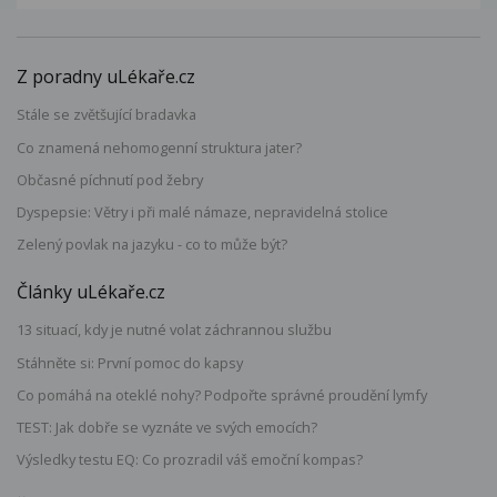
Z poradny uLékaře.cz
Stále se zvětšující bradavka
Co znamená nehomogenní struktura jater?
Občasné píchnutí pod žebry
Dyspepsie: Větry i při malé námaze, nepravidelná stolice
Zelený povlak na jazyku - co to může být?
Články uLékaře.cz
13 situací, kdy je nutné volat záchrannou službu
Stáhněte si: První pomoc do kapsy
Co pomáhá na oteklé nohy? Podpořte správné proudění lymfy
TEST: Jak dobře se vyznáte ve svých emocích?
Výsledky testu EQ: Co prozradil váš emoční kompas?