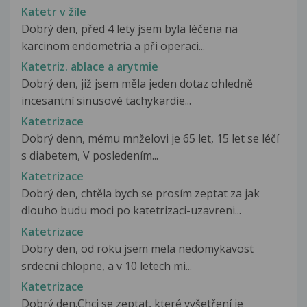
Katetr v žíle
Dobrý den, před 4 lety jsem byla léčena na
karcinom endometria a při operaci...
Katetriz. ablace a arytmie
Dobrý den, již jsem měla jeden dotaz ohledně
incesantní sinusové tachykardie...
Katetrizace
Dobrý denn, mému mnželovi je 65 let, 15 let se léčí
s diabetem, V posledením...
Katetrizace
Dobrý den, chtěla bych se prosím zeptat za jak
dlouho budu moci po katetrizaci-uzavreni...
Katetrizace
Dobry den, od roku jsem mela nedomykavost
srdecni chlopne, a v 10 letech mi...
Katetrizace
Dobrý den.Chci se zeptat, které vyšetření je