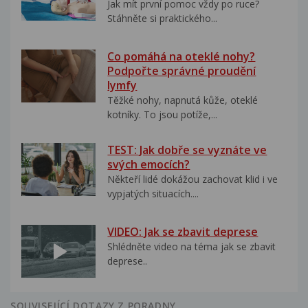
Jak mít první pomoc vždy po ruce?
Stáhněte si praktického...
Co pomáhá na oteklé nohy?
Podpořte správné proudění
lymfy
Těžké nohy, napnutá kůže, oteklé
kotníky. To jsou potíže,...
TEST: Jak dobře se vyznáte ve
svých emocích?
Někteří lidé dokážou zachovat klid i ve
vypjatých situacích....
VIDEO: Jak se zbavit deprese
Shlédněte video na téma jak se zbavit
deprese..
SOUVISEJÍCÍ DOTAZY Z PORADNY