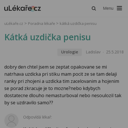
Menu
uLékaře.cz
Poradna lékaře
kátká uzdička penisu
Kátká uzdička penisu
Urologie
Ladislav
25.5.2018
dobry den chtel jsem se zeptat opakovane se mi
natrhava uzdicka pri stiku mam pocit ze se tam delaji
ranky pri zhojeni a uzdicka tim zacelovanim a hojenim
se porad zkracuje je to mozne?nebo kdybych
dostatecne dlouho nemasturboval nebo nesoulozil tak
by se uzdravilo samo??
Odpovídá lékař: