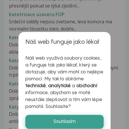
přesnější pokud se týká zjistění...
Katetrizace uzaveru FOP
Srdeční oddíly nejsou zvetsene, leva komora ma
normalni tloustku sten, dobře...
Katetrizační ablace
Náš web funguje jako lékař
Dobrý den, za měsíc podstoupím katetrizační
ablaci, a protože nevím, co mě čeká,...
Náš web využívá soubory cookies,
Katetrizační ablace arytmií
a funguje tak jako lékař, který se
Dobrý den, jsem cca čtyři roky po katetrizaci a nyní
dotazuje, aby vám mohl co nejlépe
trpím výhřezem ploténky...
pomoci. My takto sbíráme
Katralní reakce hilová
technické
,
analytické
a
obchodní
Dobry den byla jsem se synem 5m na RTG a ve
informace, abychom se mohli
zprávě ma napsaný parenchym plicní...
neustále zlepšovat a tím vám lépe
Katya
pomohli. Souhlasíte?
Dobrý večer, chtěla jsem se Vás zeptat, jestli
antikoncepce Katya má nějaký...
Souhlasím