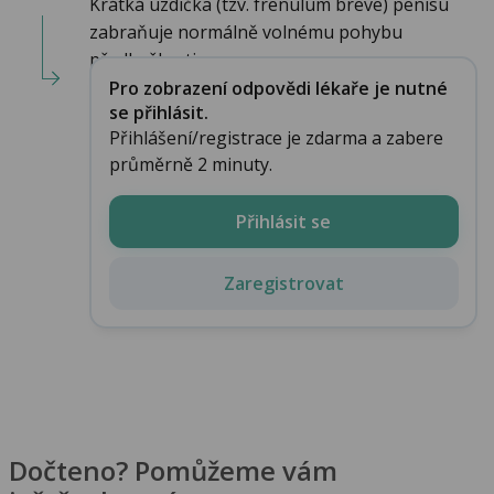
Krátká uzdička (tzv. frenulum breve) penisu
zabraňuje normálně volnému pohybu
předkožky, tj...
Pro zobrazení odpovědi lékaře je nutné
se přihlásit.
Přihlášení/registrace je zdarma a zabere
průměrně 2 minuty.
Přihlásit se
Zaregistrovat
Dočteno? Pomůžeme vám