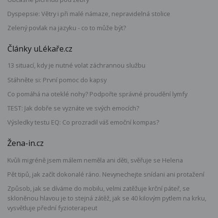
Dyspepsie: Větry i při malé námaze, nepravidelná stolice
Zelený povlak na jazyku - co to může být?
Články uLékaře.cz
13 situací, kdy je nutné volat záchrannou službu
Stáhněte si: První pomoc do kapsy
Co pomáhá na oteklé nohy? Podpořte správné proudění lymfy
TEST: Jak dobře se vyznáte ve svých emocích?
Výsledky testu EQ: Co prozradil váš emoční kompas?
Žena-in.cz
Kvůli migréně jsem málem neměla ani děti, svěřuje se Helena
Pět tipů, jak začít dokonalé ráno. Nevynechejte snídani ani protažení
Způsob, jak se díváme do mobilu, velmi zatěžuje krční páteř, se
skloněnou hlavou je to stejná zátěž, jak se 40 kilovým pytlem na krku,
vysvětluje přední fyzioterapeut