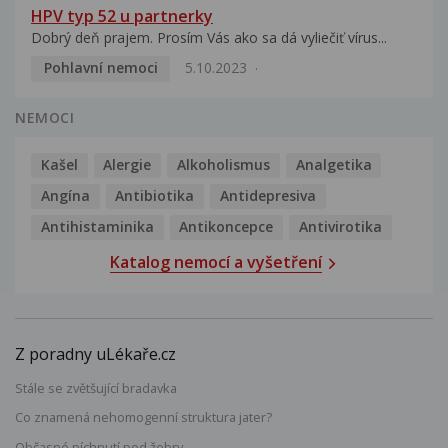
HPV typ 52 u partnerky
Dobrý deň prajem. Prosím Vás ako sa dá vyliečiť vírus...
Pohlavní nemoci
5.10.2023
NEMOCI
Kašel
Alergie
Alkoholismus
Analgetika
Angína
Antibiotika
Antidepresiva
Antihistaminika
Antikoncepce
Antivirotika
Katalog nemocí a vyšetření
Z poradny uLékaře.cz
Stále se zvětšující bradavka
Co znamená nehomogenní struktura jater?
Občasné píchnutí pod žebry