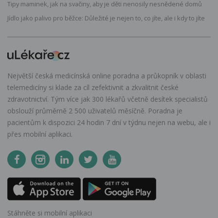
Tipy maminek, jak na svačiny, aby je děti nenosily nesnědené domů
Jídlo jako palivo pro běžce: Důležité je nejen to, co jíte, ale i kdy to jíte
Největší česká medicínská online poradna a průkopník v oblasti
telemedicíny si klade za cíl zefektivnit a zkvalitnit české
zdravotnictví. Tým více jak 300 lékařů včetně desítek specialistů
obslouží průměrně 2 500 uživatelů měsíčně. Poradna je
pacientům k dispozici 24 hodin 7 dní v týdnu nejen na webu, ale i
přes mobilní aplikaci.
Stáhněte si mobilní aplikaci