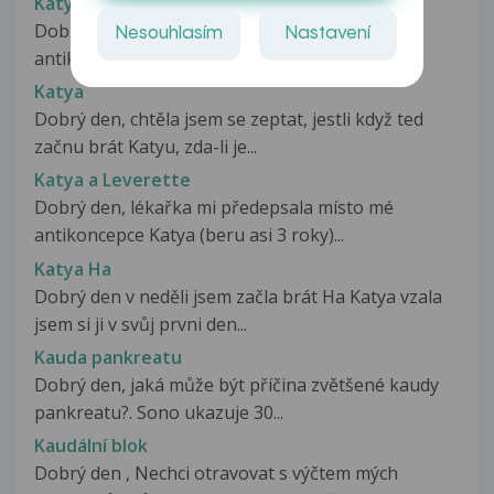
Katya
Dobrý den, chci se zeptat, jestli existuje
Nesouhlasím
Nastavení
antikoncepce, která je stejná jako...
Katya
Dobrý den, chtěla jsem se zeptat, jestli když ted
začnu brát Katyu, zda-li je...
Katya a Leverette
Dobrý den, lékařka mi předepsala místo mé
antikoncepce Katya (beru asi 3 roky)...
Katya Ha
Dobrý den v neděli jsem začla brát Ha Katya vzala
jsem si ji v svůj prvni den...
Kauda pankreatu
Dobrý den, jaká může být příčina zvětšené kaudy
pankreatu?. Sono ukazuje 30...
Kaudální blok
Dobrý den , Nechci otravovat s výčtem mých