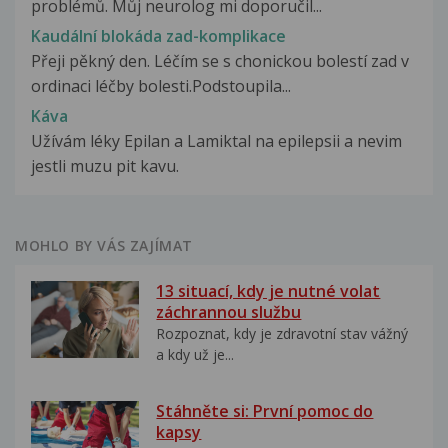
problémů. Můj neurolog mi doporučil...
Kaudální blokáda zad-komplikace
Přeji pěkný den. Léčím se s chonickou bolestí zad v
ordinaci léčby bolesti.Podstoupila...
Káva
Užívám léky Epilan a Lamiktal na epilepsii a nevim
jestli muzu pit kavu.
MOHLO BY VÁS ZAJÍMAT
13 situací, kdy je nutné volat
záchrannou službu
Rozpoznat, kdy je zdravotní stav vážný
a kdy už je...
Stáhněte si: První pomoc do
kapsy