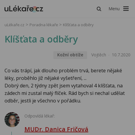
Menu
uLékaře.cz
Poradna lékaře
Klíšťata a odběry
Klíšťata a odběry
Kožní obtíže
Vojtěch
10.7.2020
Co vás trápí, jak dlouho problém trvá, berete nějaké
léky, proběhlo již nějaké vyšetření, ...
Dobrý den, 2 týdny zpět jsem vytahoval 4 klíšťata, na
zádech mi zustal malý flíček. Rád bych si nechal udělat
odběr, jestli je všechno v pořádku.
Odpovídá lékař:
MUDr. Danica Fričová