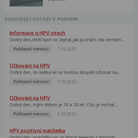
SOUVISEJÍCÍ DOTAZY Z PORADNY
Informace o HPV virech
Dobrý den,chtěl bych se zeptat,jak poznám zda nemám...
Pohlavní nemoci
7.10.2023
Očkování na HPV
Dobrý den, do kolika let se mohou dospělí očkovat na...
Pohlavní nemoci
7.10.2023
Očkování na HPV
Dobrý den, mým dětem je 18 a 20 let. Chci je nechat...
Pohlavní nemoci
5.10.2023
HPV pozitivní manželka
Dobrý den, manželka po xx letech přivezla z Východu...