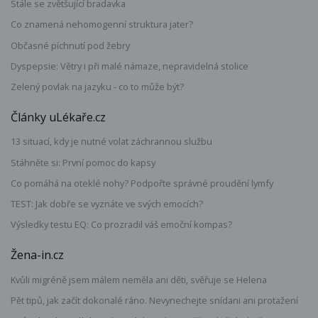
Stále se zvětšující bradavka
Co znamená nehomogenní struktura jater?
Občasné píchnutí pod žebry
Dyspepsie: Větry i při malé námaze, nepravidelná stolice
Zelený povlak na jazyku - co to může být?
Články uLékaře.cz
13 situací, kdy je nutné volat záchrannou službu
Stáhněte si: První pomoc do kapsy
Co pomáhá na oteklé nohy? Podpořte správné proudění lymfy
TEST: Jak dobře se vyznáte ve svých emocích?
Výsledky testu EQ: Co prozradil váš emoční kompas?
Žena-in.cz
Kvůli migréně jsem málem neměla ani děti, svěřuje se Helena
Pět tipů, jak začít dokonalé ráno. Nevynechejte snídani ani protažení