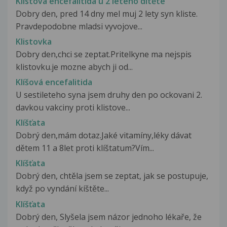
Klistova encefalitida u 2 letého dítěte
Dobry den, pred 14 dny mel muj 2 lety syn kliste.
Pravdepodobne mladsi vyvojove...
Klistovka
Dobry den,chci se zeptat.Pritelkyne ma nejspis
klistovku.je mozne abych ji od...
Klíšová encefalitida
U sestileteho syna jsem druhy den po ockovani 2.
davkou vakciny proti klistove...
Klíšťata
Dobrý den,mám dotaz.Jaké vitamíny,léky dávat
dětem 11 a 8let proti klíštatum?Vím...
Klíšťata
Dobrý den, chtěla jsem se zeptat, jak se postupuje,
když po vyndání kíštěte...
Klíšťata
Dobrý den, Slyšela jsem názor jednoho lékaře, že