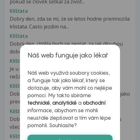
pokud se člověk setkal za život...
Klíšťata
Dobry den, zda se mi, ze se letos hodne premnozila
klistata. Casto jezdim na...
Klíšťata
Dobrý den, chtěla bych se zeptat, za jak dlouhou
dobu po odstranění klíštěte...
Náš web funguje jako lékař
Klíšťata
Je u dítěte nutné očkování proti klíšťatům? Má
Náš web využívá soubory cookies,
nežádoucí účinky?
a funguje tak jako lékař, který se
Klíšťata a B-komplex
dotazuje, aby vám mohl co nejlépe
Dobrý den, slyšela jsem, že B-komplex funguje jako
pomoci. My takto sbíráme
prevence před klíšťaty....
technické
,
analytické
a
obchodní
Klíšťata očkování
informace, abychom se mohli
Dobrý den, chtěla jsem se zeptat, mám zasebou
neustále zlepšovat a tím vám lépe
pomohli. Souhlasíte?
všechny tři vakcíny na klíšťovku....
Klíště