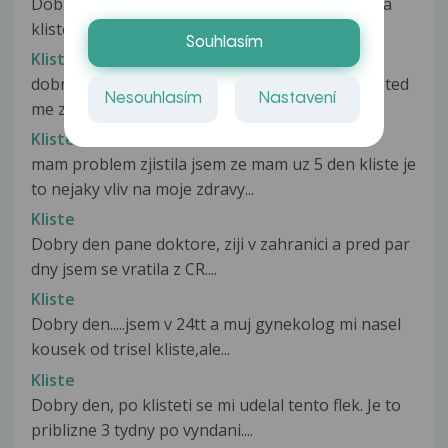
Dobry den asi pred ctyrmi mesici jsem se vytahla
kliste...priznaky zadne jen...
Souhlasím
Kliste
dobry den pred mesicem a pul sem cytil kliste a ted
Nesouhlasím
Nastavení
me zacala bolet hlava a...
Kliste
mam problem zjistila jsem ze mam uz 5 den kliste je
to nejaky vliv na moje zdravy...
Kliste
Dobry den pane doktore, ziji v zahranici a pred par
dny jsem se vratila z CR....
Kliste
Dobry den.....jsem v 24tt a muj gynekolog mi nasel
kousek od trisel kliste,ale...
Kliste
Dobry den, po klisteti se mi udelal tento flek. Je to
priblizne 3 tydny po vyndani....