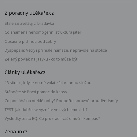
Z poradny uLékaře.cz
Stále se zvětšující bradavka
Co znamená nehomogenní struktura jater?
Občasné píchnutí pod žebry
Dyspepsie: Větry i při malé námaze, nepravidelná stolice
Zelený povlak na jazyku - co to může být?
Články uLékaře.cz
13 situací, kdy je nutné volat záchrannou službu
Stáhněte si: První pomoc do kapsy
Co pomáhá na oteklé nohy? Podpořte správné proudění lymfy
TEST: Jak dobře se vyznáte ve svých emocích?
Výsledky testu EQ: Co prozradil váš emoční kompas?
Žena-in.cz