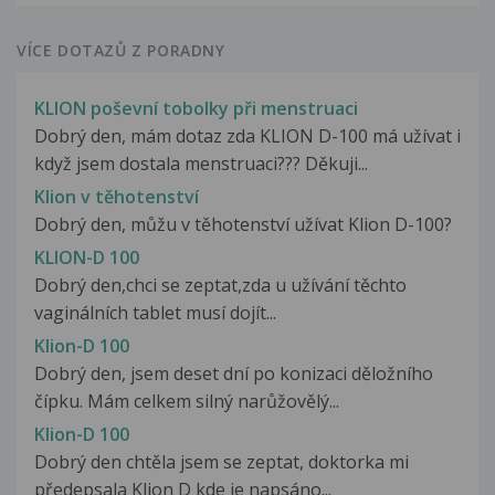
VÍCE DOTAZŮ Z PORADNY
KLION poševní tobolky při menstruaci
Dobrý den, mám dotaz zda KLION D-100 má užívat i
když jsem dostala menstruaci??? Děkuji...
Klion v těhotenství
Dobrý den, můžu v těhotenství užívat Klion D-100?
KLION-D 100
Dobrý den,chci se zeptat,zda u užívání těchto
vaginálních tablet musí dojít...
Klion-D 100
Dobrý den, jsem deset dní po konizaci děložního
čípku. Mám celkem silný narůžovělý...
Klion-D 100
Dobrý den chtěla jsem se zeptat, doktorka mi
předepsala Klion D kde je napsáno...