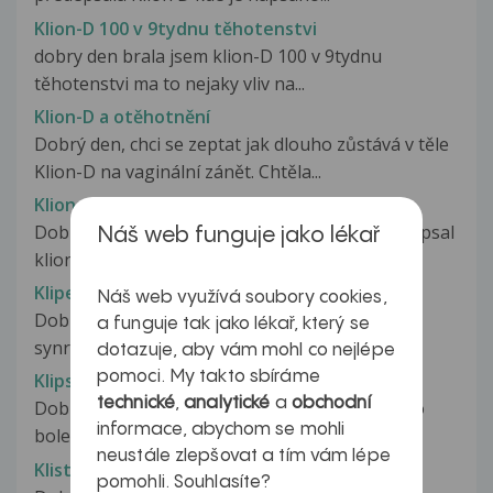
Klion-D 100 v 9tydnu těhotenstvi
dobry den brala jsem klion-D 100 v 9tydnu
těhotenstvi ma to nejaky vliv na...
Klion-D a otěhotnění
Dobrý den, chci se zeptat jak dlouho zůstává v těle
Klion-D na vaginální zánět. Chtěla...
Klion-d100
Dobry den,uuz tretim dnem mi muj lekar predepsal
Náš web funguje jako lékař
klion-d100 vzdycky na vecer...
Klipelův syndrom
Náš web využívá soubory cookies,
Dobrý den,mám dotaz ohledně Klipelova
a funguje tak jako lékař, který se
synromu,mám od dětství skvrny na levé...
dotazuje, aby vám mohl co nejlépe
pomoci. My takto sbíráme
Klipsy po operaci slepého střeva
technické
,
analytické
a
obchodní
Dobrý den,11 let jsem po gyn. lapar.operaci pro
informace, abychom se mohli
bolesti v pravé straně pánve,při...
neustále zlepšovat a tím vám lépe
Kliste
pomohli. Souhlasíte?