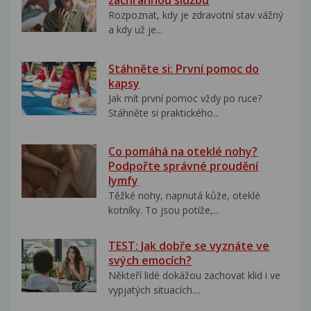
záchrannou službu
Rozpoznat, kdy je zdravotní stav vážný
a kdy už je...
Stáhněte si: První pomoc do
kapsy
Jak mít první pomoc vždy po ruce?
Stáhněte si praktického...
Co pomáhá na oteklé nohy?
Podpořte správné proudění
lymfy
Těžké nohy, napnutá kůže, oteklé
kotníky. To jsou potíže,...
TEST: Jak dobře se vyznáte ve
svých emocích?
Někteří lidé dokážou zachovat klid i ve
vypjatých situacích....