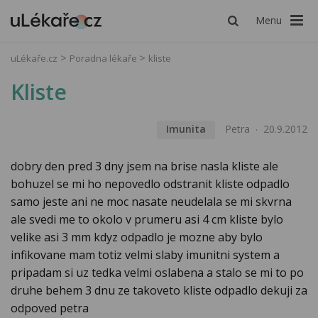
Menu
uLékaře.cz
Poradna lékaře
kliste
Kliste
Imunita
Petra
20.9.2012
dobry den pred 3 dny jsem na brise nasla kliste ale
bohuzel se mi ho nepovedlo odstranit kliste odpadlo
samo jeste ani ne moc nasate neudelala se mi skvrna
ale svedi me to okolo v prumeru asi 4 cm kliste bylo
velike asi 3 mm kdyz odpadlo je mozne aby bylo
infikovane mam totiz velmi slaby imunitni system a
pripadam si uz tedka velmi oslabena a stalo se mi to po
druhe behem 3 dnu ze takoveto kliste odpadlo dekuji za
odpoved petra