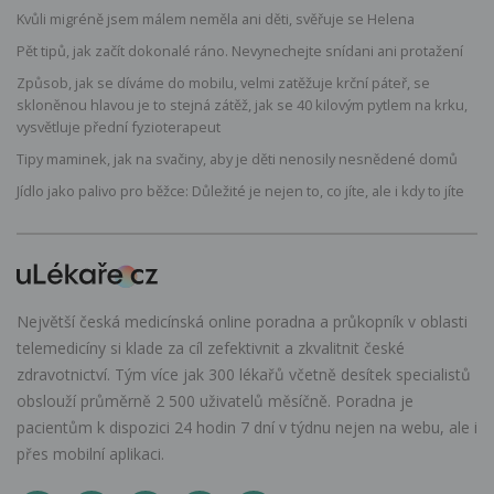
Kvůli migréně jsem málem neměla ani děti, svěřuje se Helena
Pět tipů, jak začít dokonalé ráno. Nevynechejte snídani ani protažení
Způsob, jak se díváme do mobilu, velmi zatěžuje krční páteř, se
skloněnou hlavou je to stejná zátěž, jak se 40 kilovým pytlem na krku,
vysvětluje přední fyzioterapeut
Tipy maminek, jak na svačiny, aby je děti nenosily nesnědené domů
Jídlo jako palivo pro běžce: Důležité je nejen to, co jíte, ale i kdy to jíte
Největší česká medicínská online poradna a průkopník v oblasti
telemedicíny si klade za cíl zefektivnit a zkvalitnit české
zdravotnictví. Tým více jak 300 lékařů včetně desítek specialistů
obslouží průměrně 2 500 uživatelů měsíčně. Poradna je
pacientům k dispozici 24 hodin 7 dní v týdnu nejen na webu, ale i
přes mobilní aplikaci.