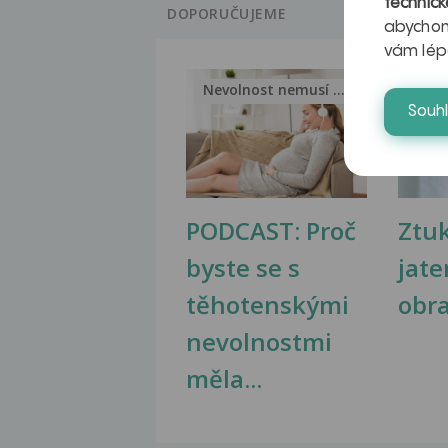
technick
DOPORUČUJEME
abychom
vám lép
Nevolnost nemusí být nutnou...
Jak 
Souh
PODCAST: Proč
Ztu
byste se s
jate
těhotenskými
obr
nevolnostmi
měla...