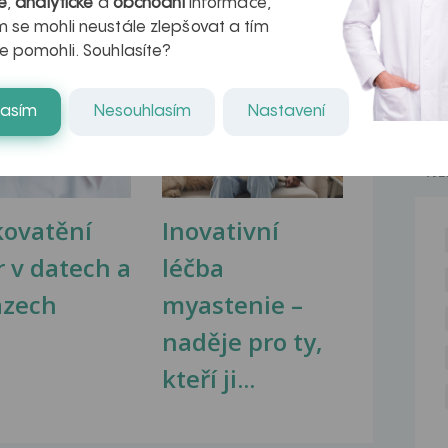
é
,
analytické
a
obchodní
informace,
 se mohli neustále zlepšovat a tím
e pomohli. Souhlasíte?
na zdravá játra?
Myasthenia gravis – vše, co...
lasím
Nesouhlasím
Nastavení
NE
kovatění
Inovativní
r v datech a
léčba
azech
myastenie –
naděje pro ty,
kteří ji...