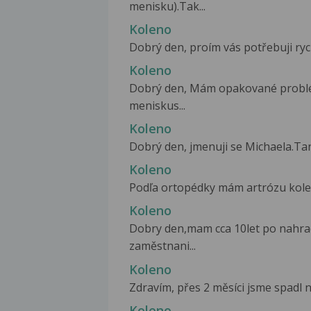
menisku).Tak...
Koleno
Dobrý den, proím vás potřebuji rych
Koleno
Dobrý den, Mám opakované problém
meniskus...
Koleno
Dobrý den, jmenuji se Michaela.Tan
Koleno
Podľa ortopédky mám artrózu kolena 
Koleno
Dobry den,mam cca 10let po nahra
zaměstnani...
Koleno
Zdravím, přes 2 měsíci jsme spadl n
Koleno