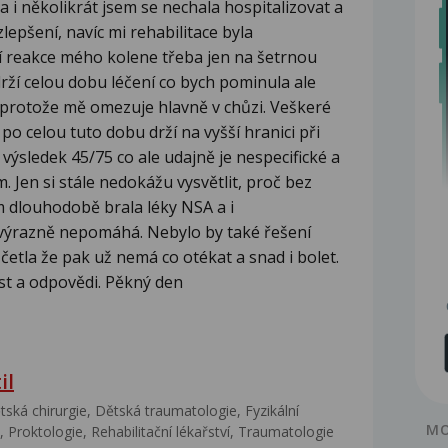
 i několikrát jsem se nechala hospitalizovat a
lepšení, navíc mi rehabilitace byla
 reakce mého kolene třeba jen na šetrnou
rží celou dobu léčení co bych pominula ale
protože mě omezuje hlavně v chůzi. Veškeré
po celou tuto dobu drží na vyšší hranici při
výsledek 45/75 co ale udajně je nespecifické a
 Jen si stále nedokážu vysvětlit, proč bez
m dlouhodobě brala léky NSA a i
k výrazně nepomáhá. Nebylo by také řešení
 četla že pak už nemá co otékat a snad i bolet.
ost a odpovědi. Pěkný den
il
ská chirurgie, Dětská traumatologie, Fyzikální
MO
 Proktologie, Rehabilitační lékařství‎, Traumatologie