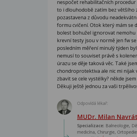
nespočet rehabilitačních procedur a
to i dlouhodobě zatím bez většího z
pozastavena z důvodu neadekvátní
formu cvičení. Otok který mám se d
bolest bohužel ignorovat nemohu 
krevní testy jsou v normě jen fw se 
posledním měření minulý týden byl 
nemusí to souviset právě s kolenem.
úrazu se děje taková věc. Také jse
chondroprotektiva ale nic mi nija
zbavit se cele vystélky? někde jsem
Děkuji ještě jednou za vaši trpěliv
Odpovídá lékař:
MUDr. Milan Navrát
Specializace:
Balneologie, Dět
medicína, Chirurgie, Ortopedie,