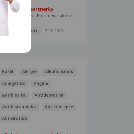
HPV typ 52 u partnerky
Dobrý deň prajem. Prosím Vás ako sa
dá vyliečiť vírus...
Pohlavní nemoci
5.10.2023
MOCI
Kašel
Alergie
Alkoholismus
Analgetika
Angína
Antibiotika
Antidepresiva
Antihistaminika
Antikoncepce
Antivirotika