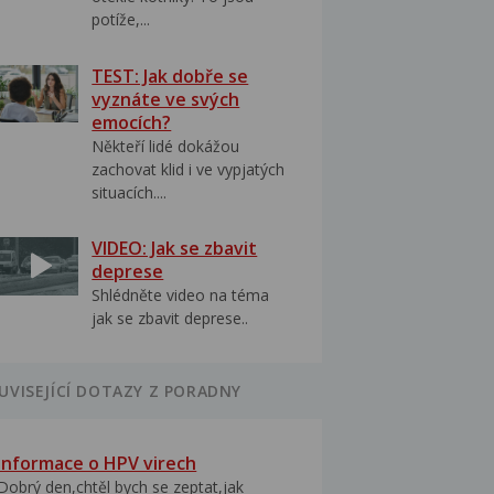
potíže,...
TEST: Jak dobře se
vyznáte ve svých
emocích?
Někteří lidé dokážou
zachovat klid i ve vypjatých
situacích....
VIDEO: Jak se zbavit
deprese
Shlédněte video na téma
jak se zbavit deprese..
UVISEJÍCÍ DOTAZY Z PORADNY
Informace o HPV virech
Dobrý den,chtěl bych se zeptat,jak