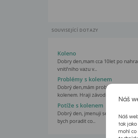
SOUVISEJÍCÍ DOTAZY
Koleno
Dobry den,mam cca 10let po nahr
vnitřniho vazu v...
Problémy s kolenem
Dobrý den,mám problémy s pravý
kolenem. Hraji závodně...
Náš we
Potíže s kolenem
Dobrý den, jmenuji se Zdeněk, chtě
Náš web
bych poradit co...
tak jako
mohl co