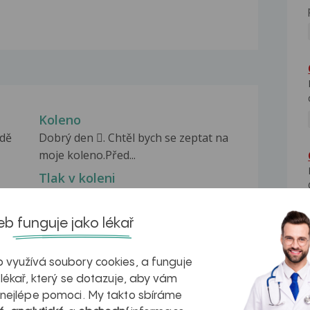
Koleno
adě
Dobrý den . Chtěl bych se zeptat na
moje koleno.Před...
Tlak v koleni
m
Dobrý den, je mi 16 let a už jsem měla
měsíc koleno...
b funguje jako lékař
Podvrtnuté koleno
l
Dobrý den, dva týdny zpět jsem si při
 využívá soubory cookies, a funguje
procházce při...
 lékař, který se dotazuje, aby vám
 nejlépe pomoci. My takto sbíráme