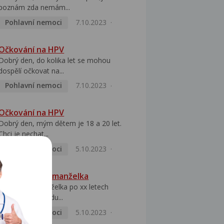
poznám zda nemám...
Pohlavní nemoci
7.10.2023
Očkování na HPV
Dobrý den, do kolika let se mohou
dospělí očkovat na...
Pohlavní nemoci
7.10.2023
Očkování na HPV
Dobrý den, mým dětem je 18 a 20 let.
Chci je nechat...
Pohlavní nemoci
5.10.2023
HPV pozitivní manželka
Dobrý den, manželka po xx letech
přivezla z Východu...
Pohlavní nemoci
5.10.2023