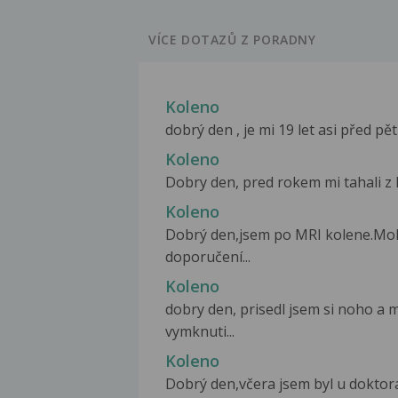
VÍCE DOTAZŮ Z PORADNY
Koleno
dobrý den , je mi 19 let asi před pěti
Koleno
Dobry den, pred rokem mi tahali z h
Koleno
Dobrý den,jsem po MRI kolene.Mohl 
doporučení...
Koleno
dobry den, prisedl jsem si noho a m
vymknuti...
Koleno
Dobrý den,včera jsem byl u doktora