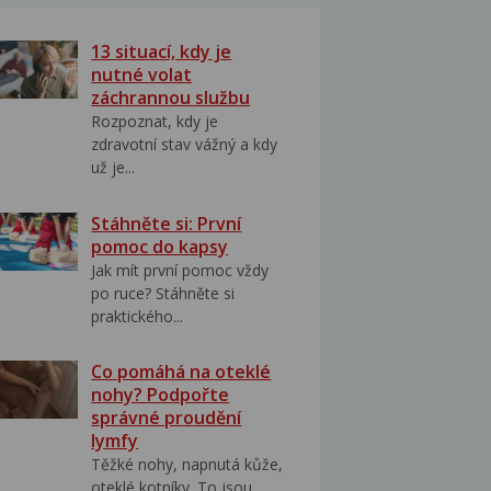
13 situací, kdy je
nutné volat
záchrannou službu
Rozpoznat, kdy je
zdravotní stav vážný a kdy
už je...
Stáhněte si: První
pomoc do kapsy
Jak mít první pomoc vždy
po ruce? Stáhněte si
praktického...
Co pomáhá na oteklé
nohy? Podpořte
správné proudění
lymfy
Těžké nohy, napnutá kůže,
oteklé kotníky. To jsou