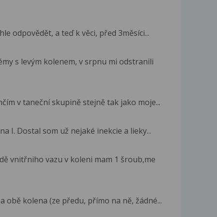
le odpovědět, a teď k věci, před 3měsíci...
y s levým kolenem, v srpnu mi odstranili
čím v taneční skupině stejně tak jako moje...
I. Dostal som už nejaké inekcie a lieky...
dě vnitřniho vazu v koleni mam 1 šroub,me
a obě kolena (ze předu, přímo na ně, žádné...