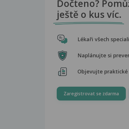
Dočteno? Pomů
ještě o kus víc.
Lékaři všech special
Naplánujte si preve
Objevujte praktické 
Zaregistrovat se zdarma