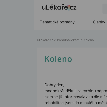
Tematické poradny
Články
uLékaře.cz
Poradna lékaře
Koleno
Koleno
Dobrý den,
mnohokrát děkuji za rychlou odpově
jsem se již informovala a ta dle m
rehabilitaci jsem do minulého měs