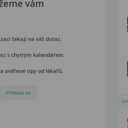
žeme vám
izací čekají na váš dotaz.
nci s chytrým kalendářem.
a ověřené tipy od lékařů.
Přihlásit se
SO