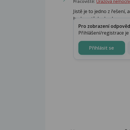
Pracoviště:
Úrazová nemocni
Jistě je to jedno z řešení,
bude potřeba krok z...
Pro zobrazení odpovědi 
Přihlášení/registrace j
Přihlásit se