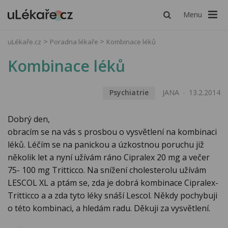
Menu
uLékaře.cz
Poradna lékaře
Kombinace léků
Kombinace léků
Psychiatrie
JANA
13.2.2014
Dobrý den,
obracím se na vás s prosbou o vysvětlení na kombinaci
léků. Léčím se na panickou a úzkostnou poruchu již
několik let a nyní užívám ráno Cipralex 20 mg a večer
75- 100 mg Tritticco. Na snížení cholesterolu užívám
LESCOL XL a ptám se, zda je dobrá kombinace Cipralex-
Tritticco a a zda tyto léky snáší Lescol. Někdy pochybuji
o této kombinaci, a hledám radu. Děkuji za vysvětlení.