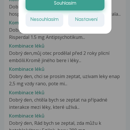
Souhlasím
Dobrý den.Maminka byla před 3 týdny
hospitalizována se zánětem osrdečníku. Stěžovala...
Nesouhlasím
Nastavení
Kombinace léků
Dobrý den, chtěl bych se zeptat zda mohu brát
Risperdal 1.5 mg Antipsychotikum...
Kombinace léků
Dobrý den,můj otec prodělal před 2 roky plicní
embólii.Kromě jiného bere i léky...
Kombinace léků
Dobry den, chci se prosim zeptat, uzivam leky enap
2,5 mg vzdy rano, pote mi...
Kombinace léků
Dobrý den, chtěla bych se zeptat na případné
interakce mezi léky, které užívá...
Kombinace léků
Dobrý den, Rád bych se zeptal, zda můžu k