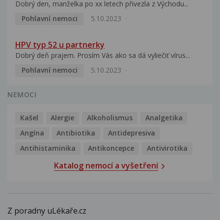
Dobrý den, manželka po xx letech přivezla z Východu...
Pohlavní nemoci
5.10.2023
HPV typ 52 u partnerky
Dobrý deň prajem. Prosím Vás ako sa dá vyliečiť vírus...
Pohlavní nemoci
5.10.2023
NEMOCI
Kašel
Alergie
Alkoholismus
Analgetika
Angína
Antibiotika
Antidepresiva
Antihistaminika
Antikoncepce
Antivirotika
Katalog nemocí a vyšetření
Z poradny uLékaře.cz