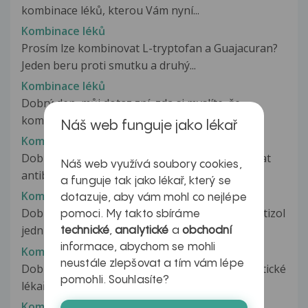
kombinace léků, kterou Vám nyní...
Kombinace léků
Prosím lze kombinovat L-tryptofan a Guajacuran?
Jeden beru proti smutku a druhý...
Kombinace léků
Dobrý den, můj dotaz zní, zda si myslíte, že
kombinace léků, kterou Vám nyní...
Náš web funguje jako lékař
Kombinace léků
Dobry den Mam dotaz,zda je možné kombinovat
Náš web využívá soubory cookies,
antibiotikum Klacid se současným...
a funguje tak jako lékař, který se
Kombinace léků
dotazuje, aby vám mohl co nejlépe
Dobrý den prosim Vas chci se zeptat uzivam Entizol
pomoci. My takto sbíráme
jednu tabletu rano a jednu...
technické
,
analytické
a
obchodní
informace, abychom se mohli
Kombinace léků
neustále zlepšovat a tím vám lépe
Dobrý den, mám předepsané léky od mojí praktické
pomohli. Souhlasíte?
lékařky. Chtěla bych znát...
Kombinace léků