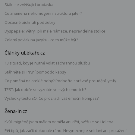
Stále se zvětšující bradavka
Co znamená nehomogenní struktura jater?
Občasné píchnutí pod žebry
Dyspepsie: Větry i při malé námaze, nepravidelná stolice
Zelený povlak na jazyku - co to může být?
Články uLékaře.cz
13 situací, kdy je nutné volat záchrannou službu
Stáhněte si: První pomoc do kapsy
Co pomáhá na oteklé nohy? Podpořte správné proudění lymfy
TEST: Jak dobře se vyznáte ve svých emocích?
Výsledky testu EQ: Co prozradil váš emoční kompas?
Žena-in.cz
Kvůli migréně jsem málem neměla ani děti, svěřuje se Helena
Pět tipů, jak začít dokonalé ráno. Nevynechejte snídani ani protažení