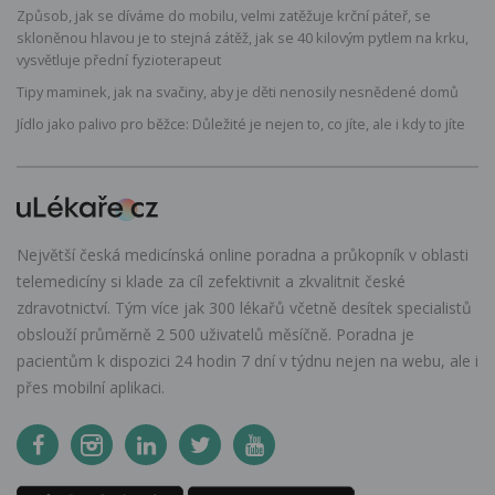
Způsob, jak se díváme do mobilu, velmi zatěžuje krční páteř, se
skloněnou hlavou je to stejná zátěž, jak se 40 kilovým pytlem na krku,
vysvětluje přední fyzioterapeut
Tipy maminek, jak na svačiny, aby je děti nenosily nesnědené domů
Jídlo jako palivo pro běžce: Důležité je nejen to, co jíte, ale i kdy to jíte
Největší česká medicínská online poradna a průkopník v oblasti
telemedicíny si klade za cíl zefektivnit a zkvalitnit české
zdravotnictví. Tým více jak 300 lékařů včetně desítek specialistů
obslouží průměrně 2 500 uživatelů měsíčně. Poradna je
pacientům k dispozici 24 hodin 7 dní v týdnu nejen na webu, ale i
přes mobilní aplikaci.