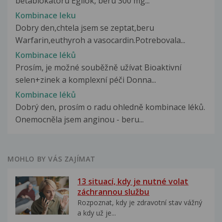
betablokátoru Egilok, beru 300 mg...
Kombinace leku
Dobry den,chtela jsem se zeptat,beru
Warfarin,euthyroh a vasocardin.Potrebovala...
Kombinace léků
Prosím, je možné souběžně užívat Bioaktivní
selen+zinek a komplexní péči Donna...
Kombinace léků
Dobrý den, prosím o radu ohledně kombinace léků.
Onemocněla jsem anginou - beru...
MOHLO BY VÁS ZAJÍMAT
13 situací, kdy je nutné volat
záchrannou službu
Rozpoznat, kdy je zdravotní stav vážný
a kdy už je...