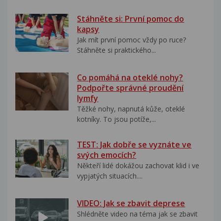
Stáhněte si: První pomoc do
kapsy
Jak mít první pomoc vždy po ruce?
Stáhněte si praktického...
Co pomáhá na oteklé nohy?
Podpořte správné proudění
lymfy
Těžké nohy, napnutá kůže, oteklé
kotníky. To jsou potíže,...
TEST: Jak dobře se vyznáte ve
svých emocích?
Někteří lidé dokážou zachovat klid i ve
vypjatých situacích....
VIDEO: Jak se zbavit deprese
Shlédněte video na téma jak se zbavit