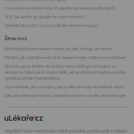
Co pomáhá na oteklé nohy? Podpořte správné proudění lymfy
TEST: Jak dobře se vyznáte ve svých emocích?
Výsledky testu EQ: Co prozradil váš emoční kompas?
Žena-in.cz
Kvůli migréně jsem málem neměla ani děti, svěřuje se Helena
Pět tipů, jak začít dokonalé ráno. Nevynechejte snídani ani protažení
Způsob, jak se díváme do mobilu, velmi zatěžuje krční páteř, se
skloněnou hlavou je to stejná zátěž, jak se 40 kilovým pytlem na krku,
vysvětluje přední fyzioterapeut
Tipy maminek, jak na svačiny, aby je děti nenosily nesnědené domů
Jídlo jako palivo pro běžce: Důležité je nejen to, co jíte, ale i kdy to jíte
Největší česká medicínská online poradna a průkopník v oblasti