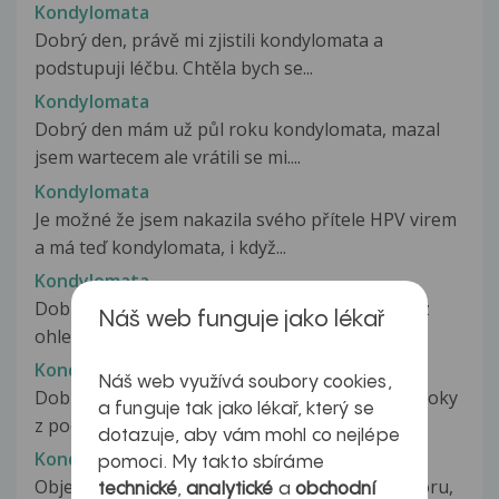
Kondylomata
Dobrý den, právě mi zjistili kondylomata a
podstupuji léčbu. Chtěla bych se...
Kondylomata
Dobrý den mám už půl roku kondylomata, mazal
jsem wartecem ale vrátili se mi....
Kondylomata
Je možné že jsem nakazila svého přítele HPV virem
a má teď kondylomata, i když...
Kondylomata
Dobrý den, před pár dny jsem sem dávala dotaz
Náš web funguje jako lékař
ohledně pupínků v oblasti genitálií....
Kondylomata
Náš web využívá soubory cookies,
Dobrý den, už delší dobu mě trápí svědění a výtoky
a funguje tak jako lékař, který se
z pochvy. Před měsícem jsem...
dotazuje, aby vám mohl co nejlépe
Kondylomata
pomoci. My takto sbíráme
Objevily se mi kondylomata vedle análního otvoru,
technické
,
analytické
a
obchodní