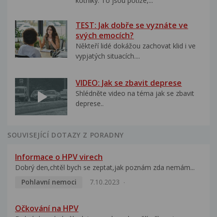
kotníky. To jsou potíže,...
TEST: Jak dobře se vyznáte ve
svých emocích?
Někteří lidé dokážou zachovat klid i ve
vypjatých situacích....
VIDEO: Jak se zbavit deprese
Shlédněte video na téma jak se zbavit
deprese..
SOUVISEJÍCÍ DOTAZY Z PORADNY
Informace o HPV virech
Dobrý den,chtěl bych se zeptat,jak poznám zda nemám...
Pohlavní nemoci
7.10.2023
Očkování na HPV