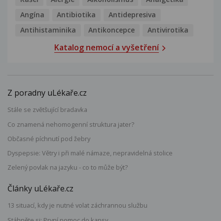
Angína
Antibiotika
Antidepresiva
Antihistaminika
Antikoncepce
Antivirotika
Katalog nemocí a vyšetření
Z poradny uLékaře.cz
Stále se zvětšující bradavka
Co znamená nehomogenní struktura jater?
Občasné píchnutí pod žebry
Dyspepsie: Větry i při malé námaze, nepravidelná stolice
Zelený povlak na jazyku - co to může být?
Články uLékaře.cz
13 situací, kdy je nutné volat záchrannou službu
Stáhněte si: První pomoc do kapsy