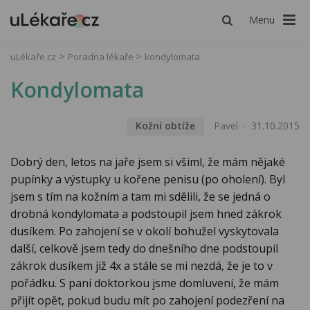
Menu
uLékaře.cz
Poradna lékaře
kondylomata
Kondylomata
Kožní obtíže
Pavel
31.10.2015
Dobrý den, letos na jaře jsem si všiml, že mám nějaké
pupínky a výstupky u kořene penisu (po oholení). Byl
jsem s tím na kožním a tam mi sdělili, že se jedná o
drobná kondylomata a podstoupil jsem hned zákrok
dusíkem. Po zahojení se v okolí bohužel vyskytovala
další, celkově jsem tedy do dnešního dne podstoupil
zákrok dusíkem již 4x a stále se mi nezdá, že je to v
pořádku. S paní doktorkou jsme domluvení, že mám
přijít opět, pokud budu mít po zahojení podezření na