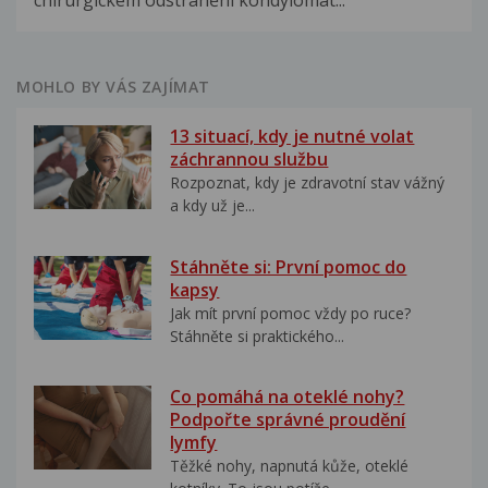
chirurgickém odstranění kondylomat...
MOHLO BY VÁS ZAJÍMAT
13 situací, kdy je nutné volat
záchrannou službu
Rozpoznat, kdy je zdravotní stav vážný
a kdy už je...
Stáhněte si: První pomoc do
kapsy
Jak mít první pomoc vždy po ruce?
Stáhněte si praktického...
Co pomáhá na oteklé nohy?
Podpořte správné proudění
lymfy
Těžké nohy, napnutá kůže, oteklé