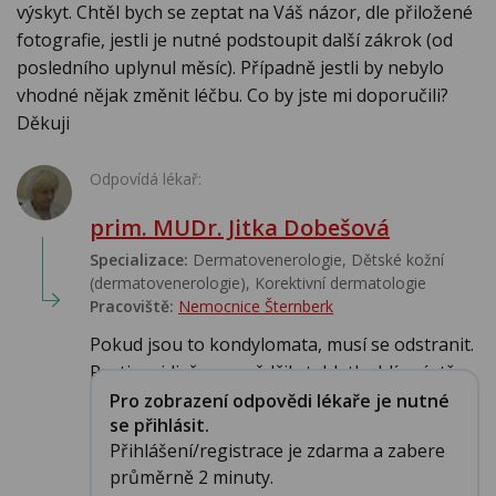
výskyt. Chtěl bych se zeptat na Váš názor, dle přiložené
fotografie, jestli je nutné podstoupit další zákrok (od
posledního uplynul měsíc). Případně jestli by nebylo
vhodné nějak změnit léčbu. Co by jste mi doporučili?
Děkuji
Odpovídá lékař:
prim. MUDr. Jitka Dobešová
Specializace:
Dermatovenerologie, Dětské kožní
(dermatovenerologie), Korektivní dermatologie
Pracoviště:
Nemocnice Šternberk
Pokud jsou to kondylomata, musí se odstranit.
Proti recidivě se osvědčily tabletky hlívy ústř...
Pro zobrazení odpovědi lékaře je nutné
se přihlásit.
Přihlášení/registrace je zdarma a zabere
průměrně 2 minuty.