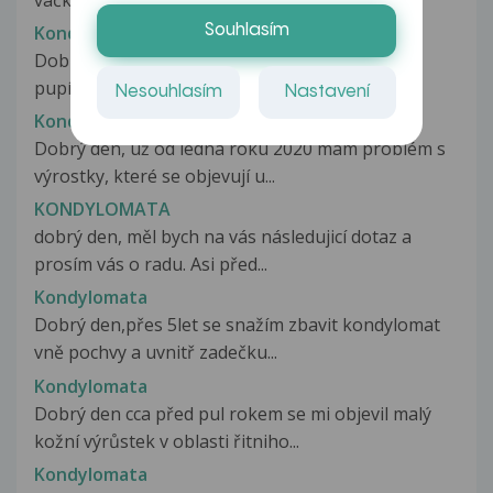
Kondylomata
Souhlasím
Dobrý den, na varlatech se mi objevily malé
pupínky. Nevím zda-li se jedná...
Nesouhlasím
Nastavení
Kondylomata
Dobrý den, už od ledna roku 2020 mám problém s
výrostky, které se objevují u...
KONDYLOMATA
dobrý den, měl bych na vás následujicí dotaz a
prosím vás o radu. Asi před...
Kondylomata
Dobrý den,přes 5let se snažím zbavit kondylomat
vně pochvy a uvnitř zadečku...
Kondylomata
Dobrý den cca před pul rokem se mi objevil malý
kožní výrůstek v oblasti řitniho...
Kondylomata