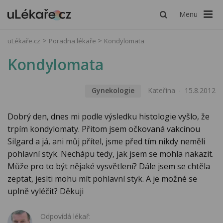
Menu
uLékaře.cz
Poradna lékaře
Kondylomata
Kondylomata
Gynekologie
Kateřina
15.8.2012
Dobrý den, dnes mi podle výsledku histologie vyšlo, že
trpím kondylomaty. Přitom jsem očkovaná vakcínou
Silgard a já, ani můj přítel, jsme před tím nikdy neměli
pohlavní styk. Nechápu tedy, jak jsem se mohla nakazit.
Může pro to být nějaké vysvětlení? Dále jsem se chtěla
zeptat, jeslti mohu mít pohlavní styk. A je možné se
uplně vyléčit? Děkuji
Odpovídá lékař: