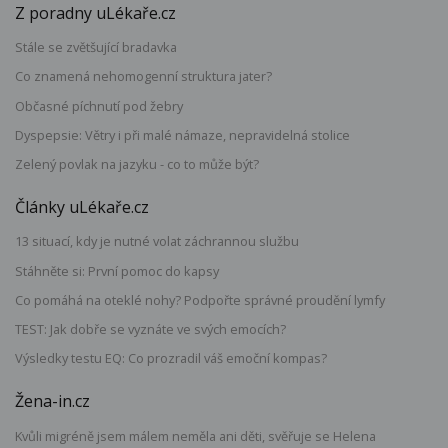
Z poradny uLékaře.cz
Stále se zvětšující bradavka
Co znamená nehomogenní struktura jater?
Občasné píchnutí pod žebry
Dyspepsie: Větry i při malé námaze, nepravidelná stolice
Zelený povlak na jazyku - co to může být?
Články uLékaře.cz
13 situací, kdy je nutné volat záchrannou službu
Stáhněte si: První pomoc do kapsy
Co pomáhá na oteklé nohy? Podpořte správné proudění lymfy
TEST: Jak dobře se vyznáte ve svých emocích?
Výsledky testu EQ: Co prozradil váš emoční kompas?
Žena-in.cz
Kvůli migréně jsem málem neměla ani děti, svěřuje se Helena