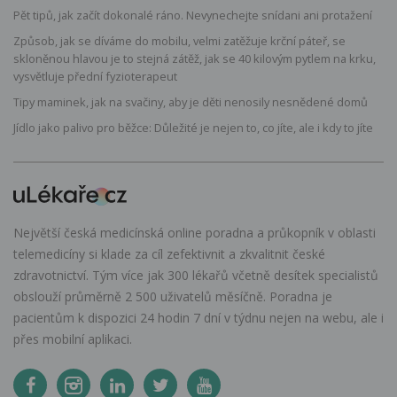
Pět tipů, jak začít dokonalé ráno. Nevynechejte snídani ani protažení
Způsob, jak se díváme do mobilu, velmi zatěžuje krční páteř, se
skloněnou hlavou je to stejná zátěž, jak se 40 kilovým pytlem na krku,
vysvětluje přední fyzioterapeut
Tipy maminek, jak na svačiny, aby je děti nenosily nesnědené domů
Jídlo jako palivo pro běžce: Důležité je nejen to, co jíte, ale i kdy to jíte
Největší česká medicínská online poradna a průkopník v oblasti
telemedicíny si klade za cíl zefektivnit a zkvalitnit české
zdravotnictví. Tým více jak 300 lékařů včetně desítek specialistů
obslouží průměrně 2 500 uživatelů měsíčně. Poradna je
pacientům k dispozici 24 hodin 7 dní v týdnu nejen na webu, ale i
přes mobilní aplikaci.