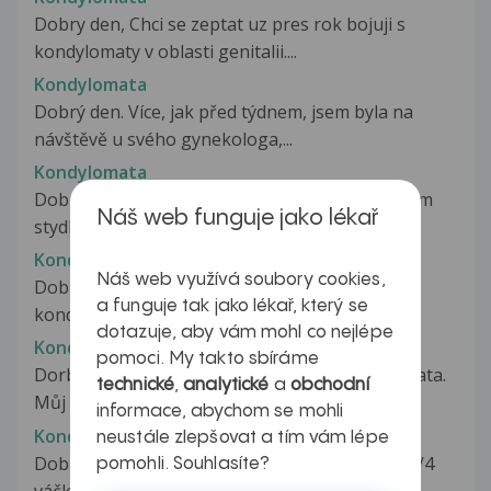
Dobry den, Chci se zeptat uz pres rok bojuji s
kondylomaty v oblasti genitalii....
Kondylomata
Dobrý den. Více, jak před týdnem, jsem byla na
návštěvě u svého gynekologa,...
Kondylomata
Dobrý den, před cca čtvrt rokem se mi na velkém
Náš web funguje jako lékař
stydkém pysku (hned jak začíná/končí...
Kondylomata
Náš web využívá soubory cookies,
Dobrý den,u manžela se objevila před 2roky
a funguje tak jako lékař, který se
kondylomata,po jejich odstranění...
dotazuje, aby vám mohl co nejlépe
Kondylomata
pomoci. My takto sbíráme
Dorbý den, nedávno mi byla zjištěna kondylomata.
technické
,
analytické
a
obchodní
Můj lékař mi sdělil, že pokud...
informace, abychom se mohli
Kondylomata
neustále zlepšovat a tím vám lépe
Dobrý den, dnes sem nalezl při holení takové 3/4
pomohli. Souhlasíte?
váčky nebo nevím jak to popsat....