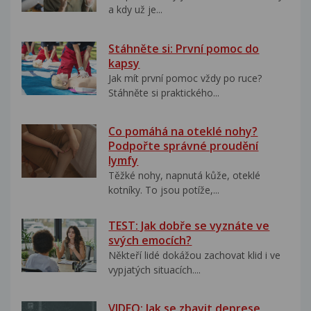
a kdy už je...
Stáhněte si: První pomoc do
kapsy
Jak mít první pomoc vždy po ruce?
Stáhněte si praktického...
Co pomáhá na oteklé nohy?
Podpořte správné proudění
lymfy
Těžké nohy, napnutá kůže, oteklé
kotníky. To jsou potíže,...
TEST: Jak dobře se vyznáte ve
svých emocích?
Někteří lidé dokážou zachovat klid i ve
vypjatých situacích....
VIDEO: Jak se zbavit deprese