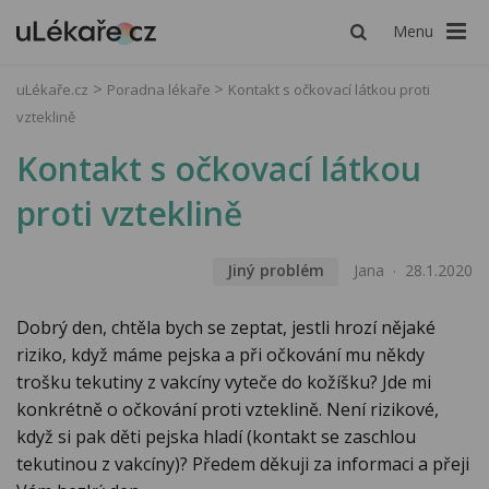
Menu
uLékaře.cz
Poradna lékaře
Kontakt s očkovací látkou proti
vzteklině
Kontakt s očkovací látkou
proti vzteklině
Jiný problém
Jana
28.1.2020
Dobrý den, chtěla bych se zeptat, jestli hrozí nějaké
riziko, když máme pejska a při očkování mu někdy
trošku tekutiny z vakcíny vyteče do kožíšku? Jde mi
konkrétně o očkování proti vzteklině. Není rizikové,
když si pak děti pejska hladí (kontakt se zaschlou
tekutinou z vakcíny)? Předem děkuji za informaci a přeji