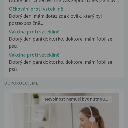
Dobrý den, chtěl bych se Vás zeptat. Dnes jsem byl...
Očkování proti vzteklině
Dobrý den, mám dotaz zda člověk, který byl
postexpozičně...
Vakcína proti vzteklině
Dobrý den paní doktorko, doktore, mám fobii ze
psů...
Vakcína proti vzteklině
Dobrý den paní doktorko, doktore, mám fobii ze
psů...
DOPORUČUJEME
Nevolnost nemusí být nutnou...