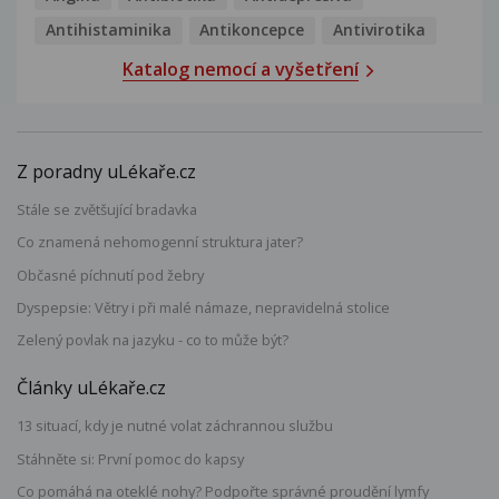
Antihistaminika
Antikoncepce
Antivirotika
Katalog nemocí a vyšetření
Z poradny uLékaře.cz
Stále se zvětšující bradavka
Co znamená nehomogenní struktura jater?
Občasné píchnutí pod žebry
Dyspepsie: Větry i při malé námaze, nepravidelná stolice
Zelený povlak na jazyku - co to může být?
Články uLékaře.cz
13 situací, kdy je nutné volat záchrannou službu
Stáhněte si: První pomoc do kapsy
Co pomáhá na oteklé nohy? Podpořte správné proudění lymfy