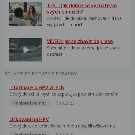
TEST: Jak dobře se vyznáte ve
svých emocích?
Někteří lidé dokážou zachovat klid i ve
vypjatých situacích....
VIDEO: Jak se zbavit deprese
Shlédněte video na téma jak se zbavit
deprese..
SOUVISEJÍCÍ DOTAZY Z PORADNY
Informace o HPV virech
Dobrý den,chtěl bych se zeptat,jak poznám zda nemám...
Pohlavní nemoci
7.10.2023
Očkování na HPV
Dobrý den, do kolika let se mohou dospělí očkovat na...
Pohlavní nemoci
7.10.2023