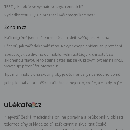
TEST: Jak dobře se vyznáte ve svých emocích?
Výsledky testu EQ: Co prozradil váš emoční kompas?
Žena-in.cz
Kvůli migréně jsem málem neměla ani děti, svěřuje se Helena
Pět tipů, jak začít dokonalé ráno. Nevynechejte snídani ani protažení
Způsob, jak se díváme do mobilu, velmi zatěžuje krční páteř, se
skloněnou hlavou je to stejná zátěž, jak se 40 kilovým pytlem na krku,
vysvětluje přední fyzioterapeut
Tipy maminek, jak na svačiny, aby je děti nenosily nesnědené domů
Jídlo jako palivo pro běžce: Důležité je nejen to, co jíte, ale i kdy to jíte
Největší česká medicínská online poradna a průkopník v oblasti
telemedicíny si klade za cíl zefektivnit a zkvalitnit české