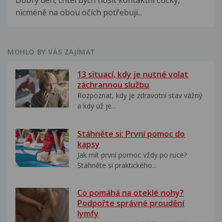
Dobrý den, chtěl bych nosit kontaktní čočky,
nicméně na obou očích potřebuji...
MOHLO BY VÁS ZAJÍMAT
13 situací, kdy je nutné volat
záchrannou službu
Rozpoznat, kdy je zdravotní stav vážný
a kdy už je...
Stáhněte si: První pomoc do
kapsy
Jak mít první pomoc vždy po ruce?
Stáhněte si praktického...
Co pomáhá na oteklé nohy?
Podpořte správné proudění
lymfy