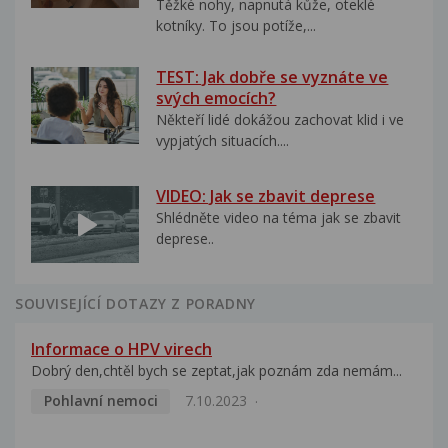
Těžké nohy, napnutá kůže, oteklé
kotníky. To jsou potíže,...
TEST: Jak dobře se vyznáte ve
svých emocích?
Někteří lidé dokážou zachovat klid i ve
vypjatých situacích....
VIDEO: Jak se zbavit deprese
Shlédněte video na téma jak se zbavit
deprese..
SOUVISEJÍCÍ DOTAZY Z PORADNY
Informace o HPV virech
Dobrý den,chtěl bych se zeptat,jak poznám zda nemám...
Pohlavní nemoci
7.10.2023