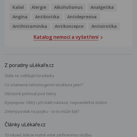
Kašel
Alergie
Alkoholismus
Analgetika
Angína
Antibiotika
Antidepresiva
Antihistaminika
Antikoncepce
Antivirotika
Katalog nemocí a vyšetření
Z poradny uLékaře.cz
Stále se zvětšující bradavka
Co znamená nehomogenní struktura jater?
Občasné píchnutí pod žebry
Dyspepsie: Větry i při malé námaze, nepravidelná stolice
Zelený povlak na jazyku - co to může být?
Články uLékaře.cz
13 situací, kdy je nutné volat záchrannou službu