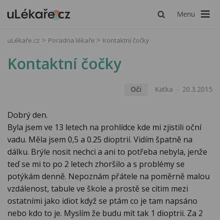
Menu
uLékaře.cz
Poradna lékaře
Kontaktní čočky
Kontaktní čočky
Oči
Katka
20.3.2015
Dobrý den.
Byla jsem ve 13 letech na prohlídce kde mi zjistili oční
vadu. Měla jsem 0,5 a 0.25 dioptrií. Vidím špatně na
dálku. Brýle nosit nechci a ani to potřeba nebyla, jenže
teď se mi to po 2 letech zhoršilo a s problémy se
potýkám denně. Nepoznám přátele na poměrně malou
vzdálenost, tabule ve škole a prostě se cítim mezi
ostatními jako idiot když se ptám co je tam napsáno
nebo kdo to je. Myslím že budu mít tak 1 dioptrii. Za 2