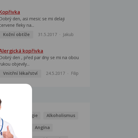
Kopřivka
Dobrý den, asi mesic se mi delaji
cervene fleky na...
Kožní obtíže
31.5.2017
Jakub
Alergická kopřivka
Dobrý den , před par dny se mi na obou
rukou objevily...
Vnitřní lékařství
24.5.2017
Filip
MOCI
Kašel
Alergie
Alkoholismus
Analgetika
Angína