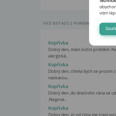
technick
abychom
vám lép
VÍCE DOTAZŮ Z PORADNY
Souh
Kopřivka
Dobrý den, mám kožní problém. Nejsem
alergická...
Kopřivka
Dobrý den, chtela bych se prosim z
naskacou...
Kopřivka
Dobrý den ,do dnešního rána se ud
.Nejprve...
Kopřivka
Dobry den, jiz od rijna me trapi vy