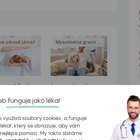
na zdravá játra?
Myasthenia gravis – vše, co...
kovatění
Inovativní
r v datech a
léčba
NE
b funguje jako lékař
azech
myastenie –
naděje pro ty,
 využívá soubory cookies, a funguje
 lékař, který se dotazuje, aby vám
kteří ji...
 nejlépe pomoci. My takto sbíráme