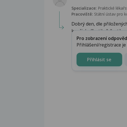
Specializace:
Praktické lékařs
Pracoviště:
Státní ústav pro k
Dobrý den, dle přiložených
kopřivku("urtika", "urtikari
Pro zobrazení odpovědi 
Přihlášení/registrace j
Přihlásit se