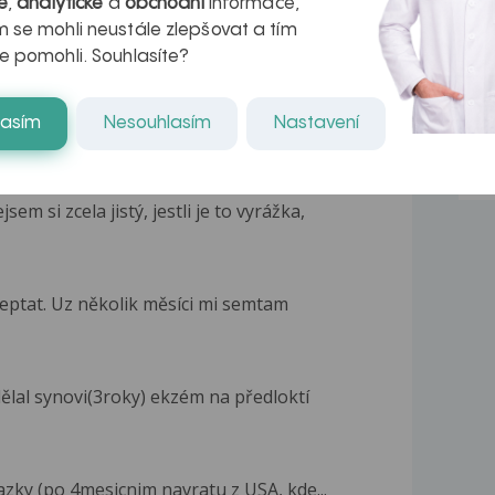
é
,
analytické
a
obchodní
informace,
 se mohli neustále zlepšovat a tím
e pomohli. Souhlasíte?
lasím
Nesouhlasím
Nastavení
 si zcela jistý, jestli je to vyrážka,
eptat. Uz několik měsíci mi semtam
ělal synovi(3roky) ekzém na předloktí
razky (po 4mesicnim navratu z USA, kde...