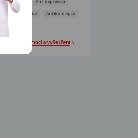
Antibiotika
Antidepresiva
Antihistaminika
Antikoncepce
Antivirotika
Katalog nemocí a vyšetření