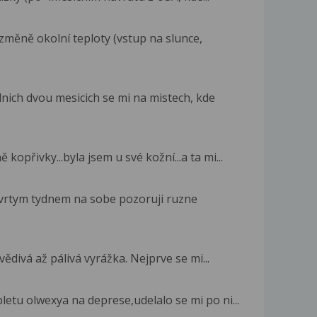
 změně okolní teploty (vstup na slunce,
nich dvou mesicich se mi na mistech, kde
opřivky...byla jsem u své kožní...a ta mi...
ctvrtym tydnem na sobe pozoruji ruzne
vědivá až pálivá vyrážka. Nejprve se mi...
letu olwexya na deprese,udelalo se mi po ni...