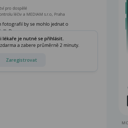
tví pro dospělé
ontrolu léčiv a MEDIAM s.r.o, Praha
 fotografií by se mohlo jednat o
e"). Do...
lékaře je nutné se přihlásit.
e zdarma a zabere průměrně 2 minuty.
Zaregistrovat
MO