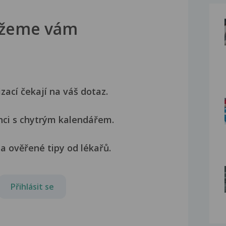
žeme vám
izací čekají na váš dotaz.
nci s chytrým kalendářem.
a ověřené tipy od lékařů.
Přihlásit se