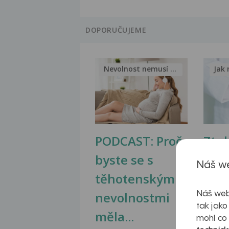
DOPORUČUJEME
Nevolnost nemusí být nutnou...
Jak 
PODCAST: Proč
Ztu
byste se s
jate
Náš we
těhotenskými
obr
nevolnostmi
Náš web
tak jako
měla...
mohl co