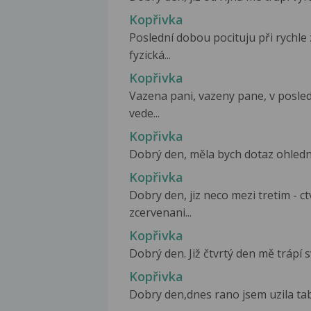
Kopřivka
Poslední dobou pocituju při rychle
fyzická...
Kopřivka
Vazena pani, vazeny pane, v posled
vede...
Kopřivka
Dobrý den, měla bych dotaz ohledně k
Kopřivka
Dobry den, jiz neco mezi tretim - 
zcervenani...
Kopřivka
Dobrý den. Již čtvrtý den mě trápí s
Kopřivka
Dobry den,dnes rano jsem uzila tab