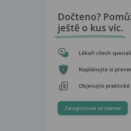
Dočteno? Pomů
ještě o kus víc.
Lékaři všech special
Naplánujte si preve
Objevujte praktické 
Zaregistrovat se zdarma