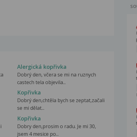
SO
Alergická kopřivka
ca
Dobrý den, včera se mi na ruznych
castech tela objevila...
Kopřivka
Dobrý den,chtěla bych se zeptat,začali
se mi dělat...
Kopřivka
i
Dobry den,prosim o radu. Je mi 30,
jsem 4 mesice po...