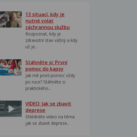
13 situací, kdy je
nutné volat
záchrannou službu
Rozpoznat, kdy je
zdravotní stav vážný a kdy
už je...
Stáhněte si: První
pomoc do kapsy
Jak mít první pomoc vždy
po ruce? Stáhněte si
praktického...
VIDEO: Jak se zbavit
deprese
Shlédněte video na téma
jak se zbavit deprese..