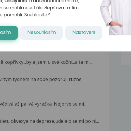
é
,
analytické
a
obchodní
informace,
 se mohli neustále zlepšovat a tím
e pomohli. Souhlasíte?
lasím
Nesouhlasím
Nastavení
opřivky...byla jsem u své kožní...a ta mi...
ctvrtym tydnem na sobe pozoruji ruzne
vědivá až pálivá vyrážka. Nejprve se mi...
letu olwexya na deprese,udelalo se mi po ni...