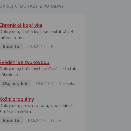
UVISEJÍCÍ DOTAZY Z PORADNY
Chronická kopřivka
Dobrý den, chtěla bych se zeptat...Asi 4
měsíce mám...
Imunita
23.4.2017
P
Svědění ve zvukovodu
Dobrý den,chtěla bych se Optát je to tak
půl rok co...
Uši, nos, krk
19.6.2017
Veronika
Kožní problémy
Dobrý den, prosím o radu, v posledních
3 měsících řeším...
Imunita
13.6.2017
Lucie