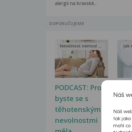
alergii na kravské...
DOPORUČUJEME
Nevolnost nemusí být nutnou...
Jak 
PODCAST: Proč
Ztu
Náš we
byste se s
jate
těhotenskými
obr
Náš web
nevolnostmi
tak jako
mohl co
měla...