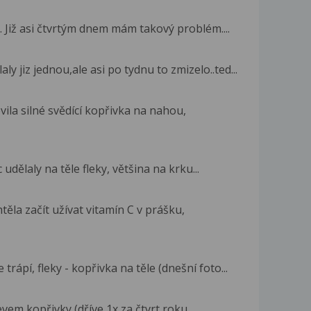
 Již asi čtvrtým dnem mám takový problém....
ly jiz jednou,ale asi po tydnu to zmizelo..ted...
ila silné svědící kopřivka na nahou,
udělaly na těle fleky, většina na krku...
těla začít užívat vitamín C v prášku,
rápí, fleky - kopřivka na těle (dnešní foto...
em kopřivky (dříve 1x za čtvrt roku,...