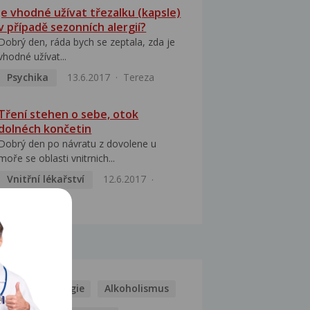
Je vhodné užívat třezalku (kapsle)
v případě sezonních alergií?
Dobrý den, ráda bych se zeptala, zda je
vhodné užívat...
Psychika
13.6.2017
Tereza
Tření stehen o sebe, otok
dolnéch končetin
Dobrý den po návratu z dovolene u
moře se oblasti vnitrnich...
Vnitřní lékařství
12.6.2017
Pavel
MOCI
Kašel
Alergie
Alkoholismus