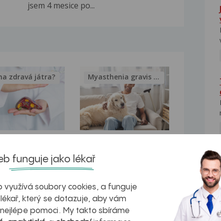
jsem 4 mesice po...
na zdravá játra?
Myasthenia gravis – vše, co...
kovatění
Inovativní
b funguje jako lékař
r v datech a
léčba
NE
azech
myastenie –
 využívá soubory cookies, a funguje
naděje pro ty,
 lékař, který se dotazuje, aby vám
 nejlépe pomoci. My takto sbíráme
kteří ji...