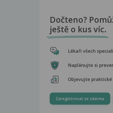
Dočteno? Pomů
ještě o kus víc.
Lékaři všech special
Naplánujte si preve
Objevujte praktické 
Zaregistrovat se zdarma