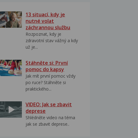
13 situací, kdy je
nutné volat
záchrannou službu
Rozpoznat, kdy je
zdravotní stav vážný a kdy
už je...
Stáhněte si: První
pomoc do kapsy
Jak mít první pomoc vždy
po ruce? Stáhněte si
praktického...
VIDEO: Jak se zbavit
deprese
Shlédněte video na téma
jak se zbavit deprese..