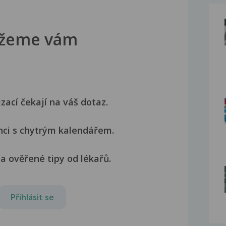
žeme vám
izací čekají na váš dotaz.
nci s chytrým kalendářem.
a ověřené tipy od lékařů.
Přihlásit se