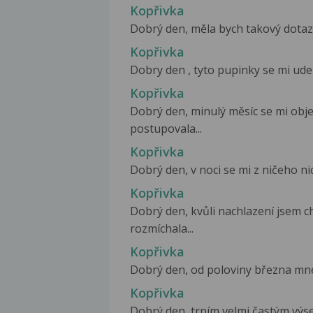
Kopřivka
Dobrý den, měla bych takový dotaz.
Kopřivka
Dobry den , tyto pupinky se mi udela
Kopřivka
Dobrý den, minulý měsíc se mi objev
postupovala...
Kopřivka
Dobrý den, v noci se mi z ničeho nic 
Kopřivka
Dobrý den, kvůli nachlazení jsem ch
rozmíchala...
Kopřivka
Dobrý den, od poloviny března mne t
Kopřivka
Dobrý den, trpím velmi častým výsev