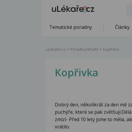
Tematické poradny
Články
uLékaře.cz
Poradna lékaře
kopřivka
Kopřivka
Dobrý den, několikrát za den mě za
puchýře, které se pak zvětšují.Dělá
zmizí- Před 10 lety jsme to měla, ale
vrátilo.