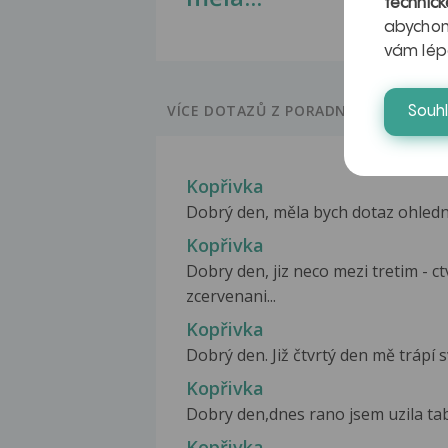
technick
abychom
vám lép
VÍCE DOTAZŮ Z PORADNY
Souh
Kopřivka
Dobrý den, měla bych dotaz ohledně k
Kopřivka
Dobry den, jiz neco mezi tretim - 
zcervenani...
Kopřivka
Dobrý den. Již čtvrtý den mě trápí s
Kopřivka
Dobry den,dnes rano jsem uzila tab
Kopřivka