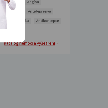
Analgetika
Angína
Antibiotika
Antidepresiva
Antihistaminika
Antikoncepce
Antivirotika
Katalog nemocí a vyšetření