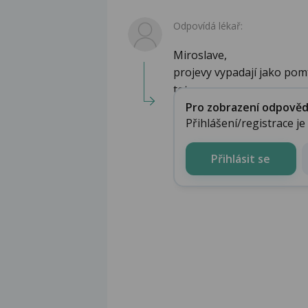
Odpovídá lékař:
Miroslave,
projevy vypadají jako pomf
toto one...
Pro zobrazení odpovědi 
Přihlášení/registrace j
Přihlásit se