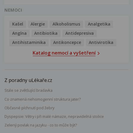
NEMOCI
Kašel
Alergie
Alkoholismus
Analgetika
Angína
Antibiotika
Antidepresiva
Antihistaminika
Antikoncepce
Antivirotika
Katalog nemocí a vyšetření
Z poradny uLékaře.cz
Stále se zvětšující bradavka
Co znamená nehomogenní struktura jater?
Občasné píchnutí pod žebry
Dyspepsie: Větry i při malé námaze, nepravidelná stolice
Zelený povlak na jazyku - co to může být?