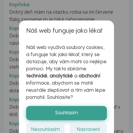
Kopřivka
Dobrý deň mám na otazku robia sa mi červene
fľaky zarovene to je taká začervenanie...
Kopřivka
Náš web funguje jako lékař
Dobrý den, syna (4 roky) začalo bolet v krku,
následovala rýma a kašel. Za...
Náš web využívá soubory cookies,
Kopřivka
a funguje tak jako lékař, který se
Dobrý den,od včera po probuzení mam na
dotazuje, aby vám mohl co nejlépe
stehnech a trochu na pazich tyto fleky,jsou...
pomoci. My takto sbíráme
Kopřivka
technické
,
analytické
a
obchodní
Dobrý den dnes mne udělala vyrážka která na
informace, abychom se mohli
dotek strašně svědí. Pupinky se...
neustále zlepšovat a tím vám lépe
pomohli. Souhlasíte?
Kopřivka
Dobrý den, chtěla bych se zeptat, používám i teď v
Souhlasím
létě zimní krém a již...
Kopřivka
Nesouhlasím
Nastavení
Dobrý den, moje sestra 19 má fleky po těle ve tvaru