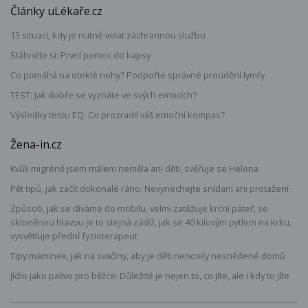
Články uLékaře.cz
13 situací, kdy je nutné volat záchrannou službu
Stáhněte si: První pomoc do kapsy
Co pomáhá na oteklé nohy? Podpořte správné proudění lymfy
TEST: Jak dobře se vyznáte ve svých emocích?
Výsledky testu EQ: Co prozradil váš emoční kompas?
Žena-in.cz
Kvůli migréně jsem málem neměla ani děti, svěřuje se Helena
Pět tipů, jak začít dokonalé ráno. Nevynechejte snídani ani protažení
Způsob, jak se díváme do mobilu, velmi zatěžuje krční páteř, se
skloněnou hlavou je to stejná zátěž, jak se 40 kilovým pytlem na krku,
vysvětluje přední fyzioterapeut
Tipy maminek, jak na svačiny, aby je děti nenosily nesnědené domů
Jídlo jako palivo pro běžce: Důležité je nejen to, co jíte, ale i kdy to jíte