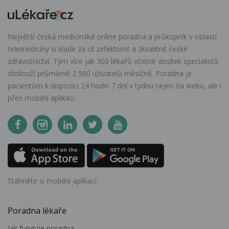
Největší česká medicínská online poradna a průkopník v oblasti
telemedicíny si klade za cíl zefektivnit a zkvalitnit české
zdravotnictví. Tým více jak 300 lékařů včetně desítek specialistů
obslouží průměrně 2 500 uživatelů měsíčně. Poradna je
pacientům k dispozici 24 hodin 7 dní v týdnu nejen na webu, ale i
přes mobilní aplikaci.
Stáhněte si mobilní aplikaci
Poradna lékaře
Jak funguje poradna