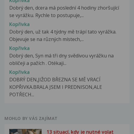
Kopřivka
Dobrý den, dcera má poslední 4 hodiny zhoršující
se vyrážku. Rychle to postupuje,...
Kopřivka
Dobrý den, už tak 4 týdny mě trápí tato vyrážka.
Objevuje se na různých místech,...
Kopřivka
Dobrý den, Syn má tři dny svědivou vyrážku na
obličeji a pažích . Otékaji...
Kopřivka
DOBRÝ DEN,JIŽOD BŘEZNA SE MĚ VRACÍ
KOPŘIVKA.BRALA JSEM I PREDNISON,ALE
POTŘECH...
MOHLO BY VÁS ZAJÍMAT
13 situací, kdy je nutné volat