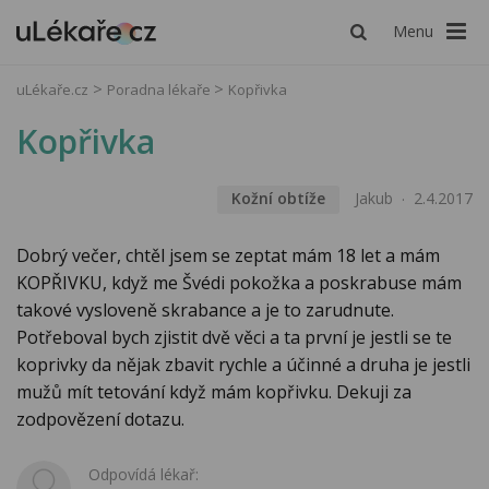
Menu
uLékaře.cz
Poradna lékaře
Kopřivka
Kopřivka
Kožní obtíže
Jakub
2.4.2017
Dobrý večer, chtěl jsem se zeptat mám 18 let a mám
KOPŘIVKU, když me Švédi pokožka a poskrabuse mám
takové vysloveně skrabance a je to zarudnute.
Potřeboval bych zjistit dvě věci a ta první je jestli se te
koprivky da nějak zbavit rychle a účinné a druha je jestli
mužů mít tetování když mám kopřivku. Dekuji za
zodpovězení dotazu.
Odpovídá lékař: