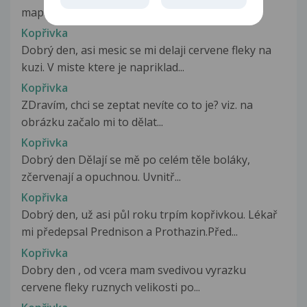
map. Byla na pohotovosti...
Kopřivka
Dobrý den, asi mesic se mi delaji cervene fleky na
kuzi. V miste ktere je napriklad...
Kopřivka
ZDravím, chci se zeptat nevíte co to je? viz. na
obrázku začalo mi to dělat...
Kopřivka
Dobrý den Dělají se mě po celém těle boláky,
zčervenají a opuchnou. Uvnitř...
Kopřivka
Dobrý den, už asi půl roku trpím kopřivkou. Lékař
mi předepsal Prednison a Prothazin.Před...
Kopřivka
Dobry den , od vcera mam svedivou vyrazku
cervene fleky ruznych velikosti po...