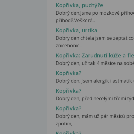
Kopřivka, puchýře
Dobrý den.Jsme po mozkové přihod
příhodě.Veškeré...
Kopřivka, urtika
Dobry den chtela jsem se zeptat c
znicehonic...
Kopřivka: Zarudnutí kůže a fl
Dobrý den, už tak 4 měsíce na sobě z
Kopřivka?
Dobrý den. Jsem alergik i astmatik u
Kopřivka?
Dobrý den, před necelými třemi týdn
Kopřivka?
Dobrý den, mám už pár měsíců pro
zpotím,...
Kopřivka?