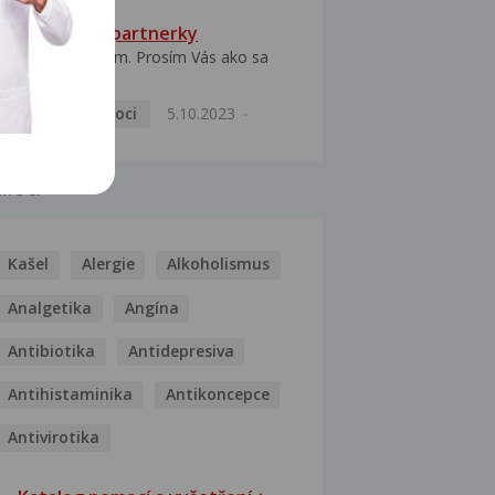
HPV typ 52 u partnerky
Dobrý deň prajem. Prosím Vás ako sa
dá vyliečiť vírus...
Pohlavní nemoci
5.10.2023
MOCI
Kašel
Alergie
Alkoholismus
Analgetika
Angína
Antibiotika
Antidepresiva
Antihistaminika
Antikoncepce
Antivirotika