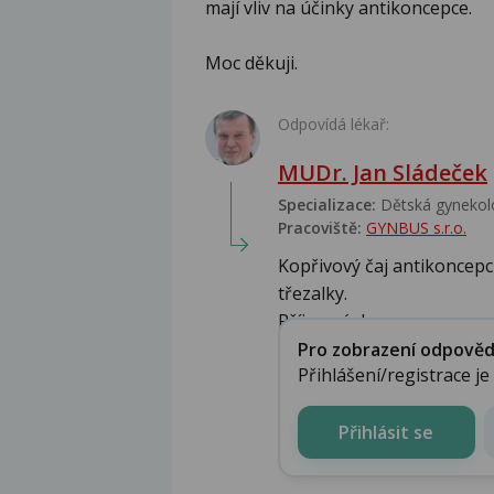
mají vliv na účinky antikoncepce.
Moc děkuji.
Odpovídá lékař:
MUDr. Jan Sládeček
Specializace:
Dětská gynekolo
Pracoviště:
GYNBUS s.r.o.
Kopřivový čaj antikoncepci
třezalky.
Příjemný d...
Pro zobrazení odpovědi 
Přihlášení/registrace j
Přihlásit se