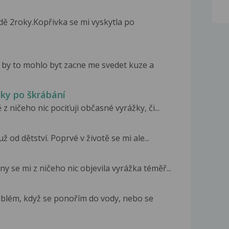
ě 2roky.Kopřivka se mi vyskytla po
o by to mohlo byt zacne me svedet kuze a
eky po škrábání
 ničeho nic pociťuji občasné vyrážky, či...
ž od dětství. Poprvé v životě se mi ale...
y se mi z ničeho nic objevila vyrážka téměř...
blém, když se ponořím do vody, nebo se