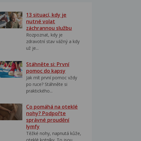
13 situací, kdy je
nutné volat
záchrannou službu
Rozpoznat, kdy je
zdravotní stav vážný a kdy
už je...
Stáhněte si: První
pomoc do kapsy
Jak mít první pomoc vždy
po ruce? Stáhněte si
praktického...
Co pomáhá na oteklé
nohy? Podpořte
správné proudění
lymfy
Těžké nohy, napnutá kůže,
oteklé kotníky. To jsou