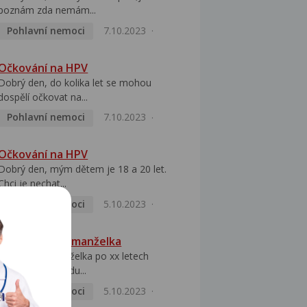
poznám zda nemám...
Pohlavní nemoci
7.10.2023
Očkování na HPV
Dobrý den, do kolika let se mohou
dospělí očkovat na...
Pohlavní nemoci
7.10.2023
Očkování na HPV
Dobrý den, mým dětem je 18 a 20 let.
Chci je nechat...
Pohlavní nemoci
5.10.2023
HPV pozitivní manželka
Dobrý den, manželka po xx letech
přivezla z Východu...
Pohlavní nemoci
5.10.2023