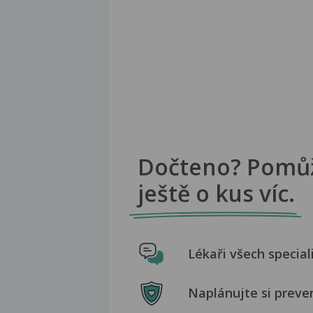
Dočteno? Pomů
ještě o kus víc.
Lékaři všech special
Naplánujte si preve