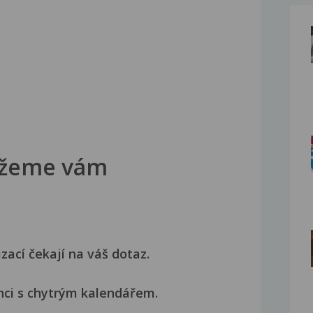
žeme vám
izací čekají na váš dotaz.
nci s chytrým kalendářem.