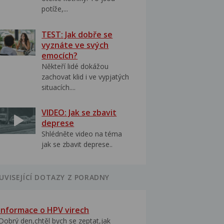
potíže,...
TEST: Jak dobře se
vyznáte ve svých
emocích?
Někteří lidé dokážou
zachovat klid i ve vypjatých
situacích....
VIDEO: Jak se zbavit
deprese
Shlédněte video na téma
jak se zbavit deprese..
UVISEJÍCÍ DOTAZY Z PORADNY
Informace o HPV virech
Dobrý den,chtěl bych se zeptat,jak