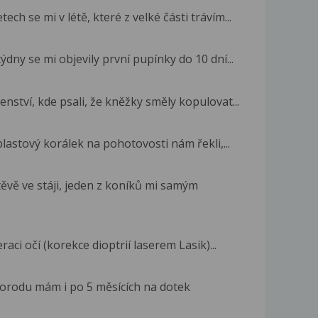
ech se mi v létě, které z velké části trávím...
dny se mi objevily první pupínky do 10 dní...
nství, kde psali, že kněžky směly kopulovat...
lastový korálek na pohotovosti nám řekli,...
ěvě ve stáji, jeden z koníků mi samým
ci očí (korekce dioptrií laserem Lasik)...
porodu mám i po 5 měsících na dotek