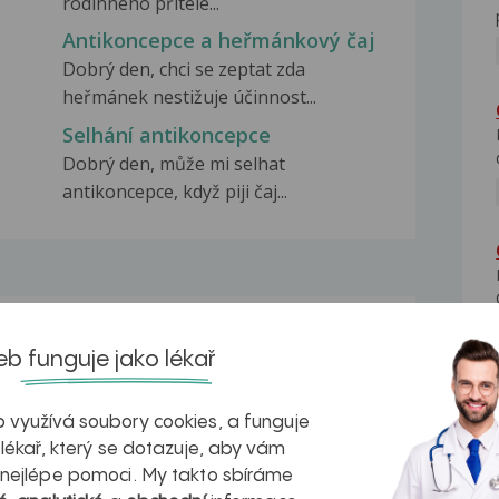
rodinného přítele...
Antikoncepce a heřmánkový čaj
Dobrý den, chci se zeptat zda
heřmánek nestižuje účinnost...
Selhání antikoncepce
Dobrý den, může mi selhat
antikoncepce, když piji čaj...
na zdravá játra?
Myasthenia gravis – vše, co...
b funguje jako lékař
 využívá soubory cookies, a funguje
 lékař, který se dotazuje, aby vám
 nejlépe pomoci. My takto sbíráme