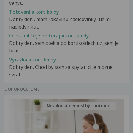
vahy)...
Tetování a kortikoidy
Dobrý den , mám rakovinu nadledvinky.. už mi
nadledvinku...
Otok obličeje po terapii kortikoidy
Dobry den, sem otekla po kortikoidech uz jsem je
brat...
Vyrážka a kortikoidy
Dobry den, Chcel by som sa spytat, ci je mozne
svrab...
DOPORUČUJEME
Nevolnost nemusí být nutnou...