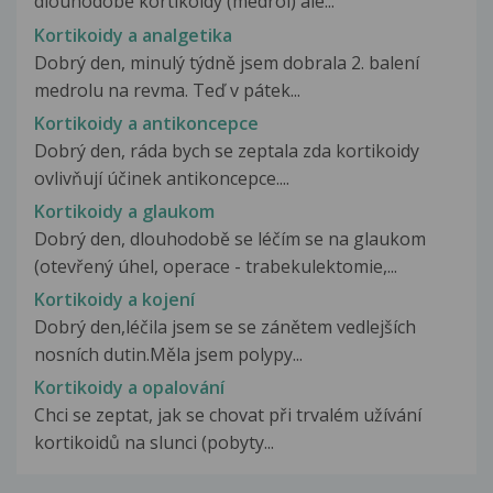
dlouhodobě kortikoidy (medrol) ale...
Kortikoidy a analgetika
Dobrý den, minulý týdně jsem dobrala 2. balení
medrolu na revma. Teď v pátek...
Kortikoidy a antikoncepce
Dobrý den, ráda bych se zeptala zda kortikoidy
ovlivňují účinek antikoncepce....
Kortikoidy a glaukom
Dobrý den, dlouhodobě se léčím se na glaukom
(otevřený úhel, operace - trabekulektomie,...
Kortikoidy a kojení
Dobrý den,léčila jsem se se zánětem vedlejších
nosních dutin.Měla jsem polypy...
Kortikoidy a opalování
Chci se zeptat, jak se chovat při trvalém užívání
kortikoidů na slunci (pobyty...