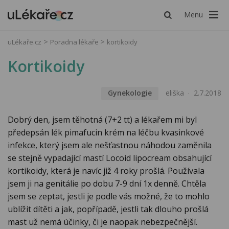
Menu
uLékaře.cz
Poradna lékaře
kortikoidy
Kortikoidy
Gynekologie
eliška
2.7.2018
Dobrý den, jsem těhotná (7+2 tt) a lékařem mi byl
předepsán lék pimafucin krém na léčbu kvasinkové
infekce, který jsem ale nešťastnou náhodou zaměnila
se stejně vypadající mastí Locoid lipocream obsahující
kortikoidy, která je navíc již 4 roky prošlá. Používala
jsem ji na genitálie po dobu 7-9 dní 1x denně. Chtěla
jsem se zeptat, jestli je podle vás možné, že to mohlo
ublížit dítěti a jak, popřípadě, jestli tak dlouho prošlá
mast už nemá účinky, či je naopak nebezpečnější.