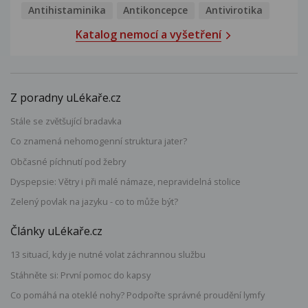
Antihistaminika
Antikoncepce
Antivirotika
Katalog nemocí a vyšetření
Z poradny uLékaře.cz
Stále se zvětšující bradavka
Co znamená nehomogenní struktura jater?
Občasné píchnutí pod žebry
Dyspepsie: Větry i při malé námaze, nepravidelná stolice
Zelený povlak na jazyku - co to může být?
Články uLékaře.cz
13 situací, kdy je nutné volat záchrannou službu
Stáhněte si: První pomoc do kapsy
Co pomáhá na oteklé nohy? Podpořte správné proudění lymfy