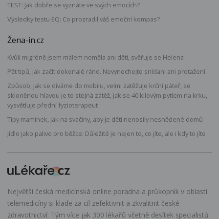
TEST: Jak dobře se vyznáte ve svých emocích?
Výsledky testu EQ: Co prozradil váš emoční kompas?
Žena-in.cz
Kvůli migréně jsem málem neměla ani děti, svěřuje se Helena
Pět tipů, jak začít dokonalé ráno. Nevynechejte snídani ani protažení
Způsob, jak se díváme do mobilu, velmi zatěžuje krční páteř, se
skloněnou hlavou je to stejná zátěž, jak se 40 kilovým pytlem na krku,
vysvětluje přední fyzioterapeut
Tipy maminek, jak na svačiny, aby je děti nenosily nesnědené domů
Jídlo jako palivo pro běžce: Důležité je nejen to, co jíte, ale i kdy to jíte
Největší česká medicínská online poradna a průkopník v oblasti
telemedicíny si klade za cíl zefektivnit a zkvalitnit české
zdravotnictví. Tým více jak 300 lékařů včetně desítek specialistů