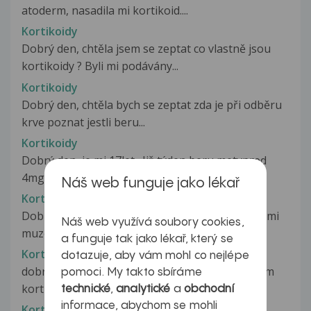
atoderm, nasadila mi kortikoid....
Kortikoidy
Dobrý den, chtěla jsem se zeptat co vlastně jsou
kortikoidy ? Byli mi podávány...
Kortikoidy
Dobrý den, chtěla bych se zeptat zda je při odběru
krve poznat jestli beru...
Kortikoidy
Dobrý den, je mi 17let . Již týden beru metypred
4mg ,jeden ráno, jeden večer....
Náš web funguje jako lékař
Kortikoidy
Dobry den beru prednison a zajimalo by me co mi
Náš web využívá soubory cookies,
muze spusobit tento lek po konzumaci...
a funguje tak jako lékař, který se
Kortikoidy
dotazuje, aby vám mohl co nejlépe
dobrý den, mohl bych se zeptat jestli používáním
pomoci. My takto sbíráme
kortikoidní mastičky (triamciolon...
technické
,
analytické
a
obchodní
informace, abychom se mohli
Kortikoidy