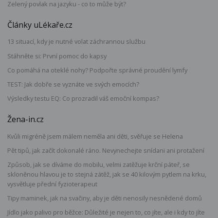
Zelený povlak na jazyku - co to může být?
Články uLékaře.cz
13 situací, kdy je nutné volat záchrannou službu
Stáhněte si: První pomoc do kapsy
Co pomáhá na oteklé nohy? Podpořte správné proudění lymfy
TEST: Jak dobře se vyznáte ve svých emocích?
Výsledky testu EQ: Co prozradil váš emoční kompas?
Žena-in.cz
Kvůli migréně jsem málem neměla ani děti, svěřuje se Helena
Pět tipů, jak začít dokonalé ráno. Nevynechejte snídani ani protažení
Způsob, jak se díváme do mobilu, velmi zatěžuje krční páteř, se
skloněnou hlavou je to stejná zátěž, jak se 40 kilovým pytlem na krku,
vysvětluje přední fyzioterapeut
Tipy maminek, jak na svačiny, aby je děti nenosily nesnědené domů
Jídlo jako palivo pro běžce: Důležité je nejen to, co jíte, ale i kdy to jíte