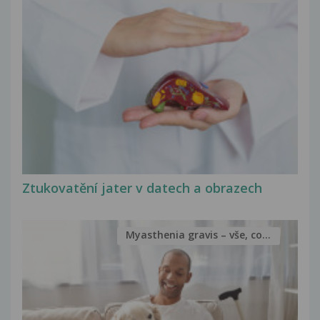
Ztukovatění jater v datech a obrazech
Myasthenia gravis – vše, co...