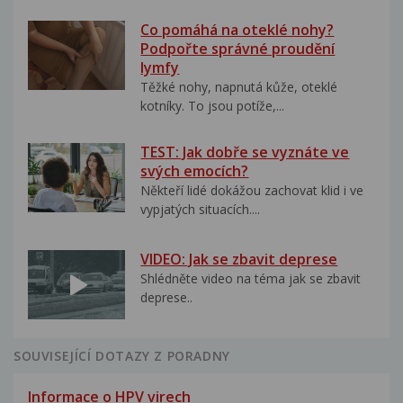
Co pomáhá na oteklé nohy?
Podpořte správné proudění
lymfy
Těžké nohy, napnutá kůže, oteklé
kotníky. To jsou potíže,...
TEST: Jak dobře se vyznáte ve
svých emocích?
Někteří lidé dokážou zachovat klid i ve
vypjatých situacích....
VIDEO: Jak se zbavit deprese
Shlédněte video na téma jak se zbavit
deprese..
SOUVISEJÍCÍ DOTAZY Z PORADNY
Informace o HPV virech