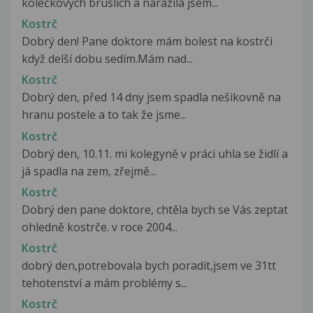
kolečkových bruslích a narazila jsem...
Kostrč
Dobrý den! Pane doktore mám bolest na kostrči
když delší dobu sedím.Mám nad...
Kostrč
Dobrý den, před 14 dny jsem spadla nešikovně na
hranu postele a to tak že jsme...
Kostrč
Dobrý den, 10.11. mi kolegyně v práci uhla se židlí a
já spadla na zem, zřejmě...
Kostrč
Dobrý den pane doktore, chtěla bych se Vás zeptat
ohledně kostrče. v roce 2004...
Kostrč
dobrý den,potrebovala bych poradit,jsem ve 31tt
tehotenství a mám problémy s...
Kostrč