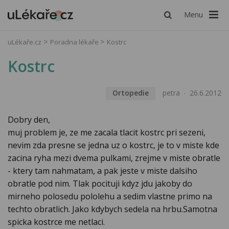
Menu
uLékaře.cz
Poradna lékaře
Kostrc
Kostrc
Ortopedie
petra
26.6.2012
Dobry den,
muj problem je, ze me zacala tlacit kostrc pri sezeni,
nevim zda presne se jedna uz o kostrc, je to v miste kde
zacina ryha mezi dvema pulkami, zrejme v miste obratle
- ktery tam nahmatam, a pak jeste v miste dalsiho
obratle pod nim. Tlak pocituji kdyz jdu jakoby do
mirneho polosedu pololehu a sedim vlastne primo na
techto obratlich. Jako kdybych sedela na hrbu.Samotna
spicka kostrce me netlaci.