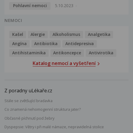
Pohlavní nemoci
5.10.2023
NEMOCI
Kašel
Alergie
Alkoholismus
Analgetika
Angína
Antibiotika
Antidepresiva
Antihistaminika
Antikoncepce
Antivirotika
Katalog nemocí a vyšetření
Z poradny uLékaře.cz
Stále se zvětšující bradavka
Co znamená nehomogenní struktura jater?
Občasné píchnutí pod žebry
Dyspepsie: Větry i při malé námaze, nepravidelná stolice