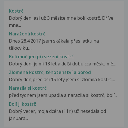
Kostrč
Dobrý den, asi už 3 měsíce mne bolí kostrč. Dříve
mne...
Naražená kostrč
Dnes 28.4.2017 jsem skákala přes laťku na
tělocviku.....
Bolí mně jen při sezení kostrč
Dobrý den, je mi 13 let a delší dobu cca měsíc, mě...
Zlomená kostrč, těhotenství a porod
Dobry den,pred asi 15 lety jsem si zlomila kostrc....
Narazila si kostrč
před tydnem jsem upadla a narazila si kostrč, bolí...
Bolí ji kostrč
Dobrý večer, moja dcéra (11r.) už nesedala od
januára...