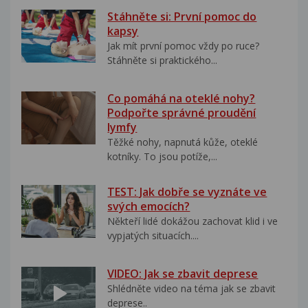
Stáhněte si: První pomoc do
kapsy
Jak mít první pomoc vždy po ruce?
Stáhněte si praktického...
Co pomáhá na oteklé nohy?
Podpořte správné proudění
lymfy
Těžké nohy, napnutá kůže, oteklé
kotníky. To jsou potíže,...
TEST: Jak dobře se vyznáte ve
svých emocích?
Někteří lidé dokážou zachovat klid i ve
vypjatých situacích....
VIDEO: Jak se zbavit deprese
Shlédněte video na téma jak se zbavit
deprese..