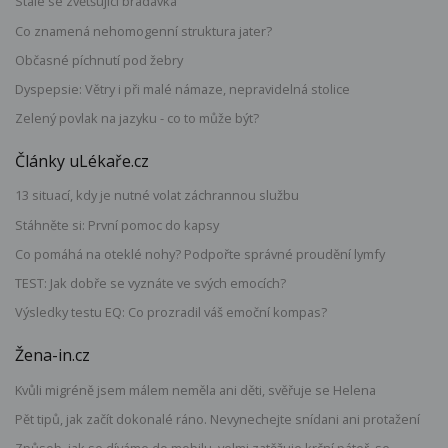
Stále se zvětšující bradavka
Co znamená nehomogenní struktura jater?
Občasné píchnutí pod žebry
Dyspepsie: Větry i při malé námaze, nepravidelná stolice
Zelený povlak na jazyku - co to může být?
Články uLékaře.cz
13 situací, kdy je nutné volat záchrannou službu
Stáhněte si: První pomoc do kapsy
Co pomáhá na oteklé nohy? Podpořte správné proudění lymfy
TEST: Jak dobře se vyznáte ve svých emocích?
Výsledky testu EQ: Co prozradil váš emoční kompas?
Žena-in.cz
Kvůli migréně jsem málem neměla ani děti, svěřuje se Helena
Pět tipů, jak začít dokonalé ráno. Nevynechejte snídani ani protažení
Způsob, jak se díváme do mobilu, velmi zatěžuje krční páteř, se