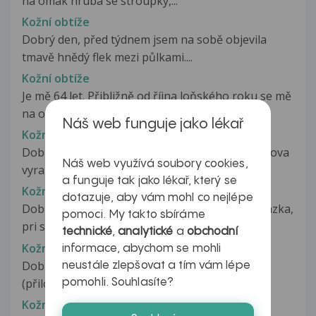
na omak hrubá se stroupky,...
Kožní obtíže
Dobrý den, před týdnem jsem na sobě objevila
tmavě hnědý flek mezi půlkami....
Kožní obtíže
Je mě 64 let. Přibližně od října loňského roku se mě
na obličeji začaly objevovat...
Náš web funguje jako lékař
Kožní obtíže
Dobry den. Asi pred tydnem se mi objevila kruhova
Náš web využívá soubory cookies,
vyrazka na holeni (prikladam...
a funguje tak jako lékař, který se
Kožní obtíže
dotazuje, aby vám mohl co nejlépe
Dobry den, na koreni penisu sa mi objavila vyrazka,
pomoci. My takto sbíráme
pri stlaceni medzi prstami...
technické
,
analytické
a
obchodní
Kožní obtíže
informace, abychom se mohli
Dobrý den cca rok a půl mám na trupu skrvnu
neustále zlepšovat a tím vám lépe
(přiložené foto) nijak nesvědí nepálí....
pomohli. Souhlasíte?
Kožní obtíže