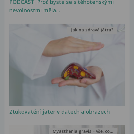
PODCAST: Proč byste se s těhotenskými
nevolnostmi měla...
Jak na zdravá játra?
Ztukovatění jater v datech a obrazech
Myasthenia gravis – vše, co...