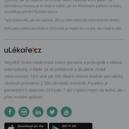
skloněnou hlavou je to stejná zátěž, jak se 40 kilovým pytlem na krku,
vysvětluje přední fyzioterapeut
Tipy maminek, jak na svačiny, aby je děti nenosily nesnědené domů
Jídlo jako palivo pro běžce: Důležité je nejen to, co jíte, ale i kdy to jíte
Největší česká medicínská online poradna a průkopník v oblasti
telemedicíny si klade za cíl zefektivnit a zkvalitnit české
zdravotnictví. Tým více jak 300 lékařů včetně desítek specialistů
obslouží průměrně 2 500 uživatelů měsíčně. Poradna je
pacientům k dispozici 24 hodin 7 dní v týdnu nejen na webu, ale i
přes mobilní aplikaci.