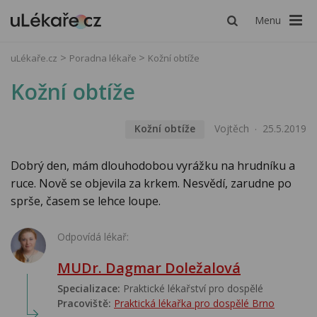
Menu
uLékaře.cz
Poradna lékaře
Kožní obtíže
Kožní obtíže
Kožní obtíže
Vojtěch
25.5.2019
Dobrý den, mám dlouhodobou vyrážku na hrudníku a
ruce. Nově se objevila za krkem. Nesvědí, zarudne po
sprše, časem se lehce loupe.
Odpovídá lékař:
MUDr. Dagmar Doležalová
Specializace:
Praktické lékařství pro dospělé
Pracoviště:
Praktická lékařka pro dospělé Brno