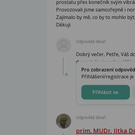
prostatu přes konečník svým vibr
Provozovali jsme samozřejmě i nor
Zajímalo by mě, co by to mohlo být
Děkuji
Odpovídá lékař:
Dobrý večer, Petře, Váš 
dermatologie, odpoví Vám 
Pro zobrazení odpovědi 
Přihlášení/registrace j
Přihlásit se
Odpovídá lékař:
prim. MUDr. Jitka 