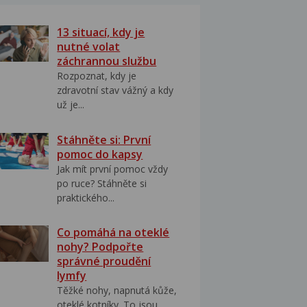
13 situací, kdy je
nutné volat
záchrannou službu
Rozpoznat, kdy je
zdravotní stav vážný a kdy
už je...
Stáhněte si: První
pomoc do kapsy
Jak mít první pomoc vždy
po ruce? Stáhněte si
praktického...
Co pomáhá na oteklé
nohy? Podpořte
správné proudění
lymfy
Těžké nohy, napnutá kůže,
oteklé kotníky. To jsou