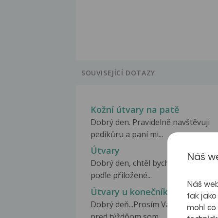
SOUVISEJÍCÍ DOTAZY
Kožní útvary na patě
Dobrý den. Pravidelně navštěvuji
pedikůru a paní mi...
Útvary
Náš we
Dobrý den, chtěl bych se zeptat zda
podle přiložené...
Náš web
Útvary u konečníku
tak jako
Dobrý deň...Prosím Vas pekne o ra
mohl co
pred týždňom som...