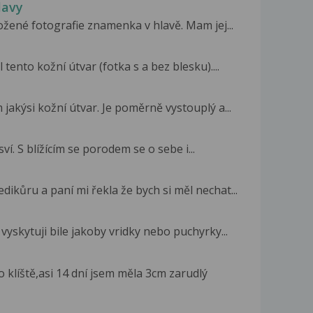
lavy
ožené fotografie znamenka v hlavě. Mam jej...
 tento kožní útvar (fotka s a bez blesku)....
akýsi kožní útvar. Je poměrně vystouplý a...
í. S blížícím se porodem se o sebe i...
dikůru a paní mi řekla že bych si měl nechat...
 vyskytuji bile jakoby vridky nebo puchyrky...
klíště,asi 14 dní jsem měla 3cm zarudlý