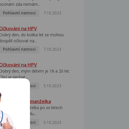
poznám zda nemám...
Pohlavní nemoci
7.10.2023
Očkování na HPV
Dobrý den, do kolika let se mohou
dospělí očkovat na...
Pohlavní nemoci
7.10.2023
Očkování na HPV
Dobrý den, mým dětem je 18 a 20 let.
Chci je nechat...
Pohlavní nemoci
5.10.2023
HPV pozitivní manželka
Dobrý den, manželka po xx letech
přivezla z Východu...
Pohlavní nemoci
5.10.2023