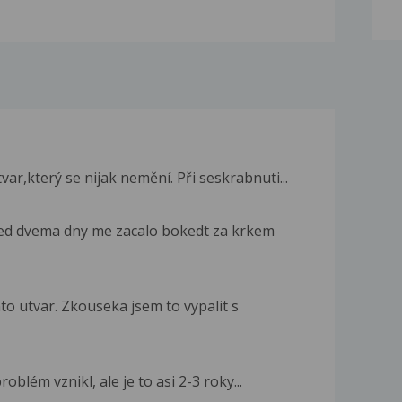
r,který se nijak nemění. Při seskrabnuti...
red dvema dny me zacalo bokedt za krkem
to utvar. Zkouseka jsem to vypalit s
oblém vznikl, ale je to asi 2-3 roky...