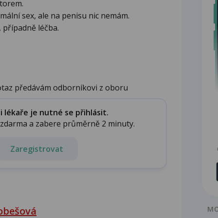
átorem.
mální sex, ale na penisu nic nemám.
, případně léčba.
dotaz předávám odborníkovi z oboru
co ne...
lékaře je nutné se přihlásit.
e zdarma a zabere průměrně 2 minuty.
Zaregistrovat
Dobešová
MO