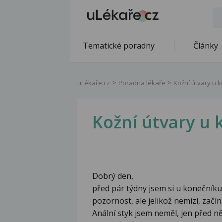
Tematické poradny
Články
uLékaře.cz
Poradna lékaře
Kožní útvary u 
Kožní útvary u
Dobrý den,
před pár týdny jsem si u konečník
pozornost, ale jelikož nemizí, začí
Anální styk jsem neměl, jen před ně