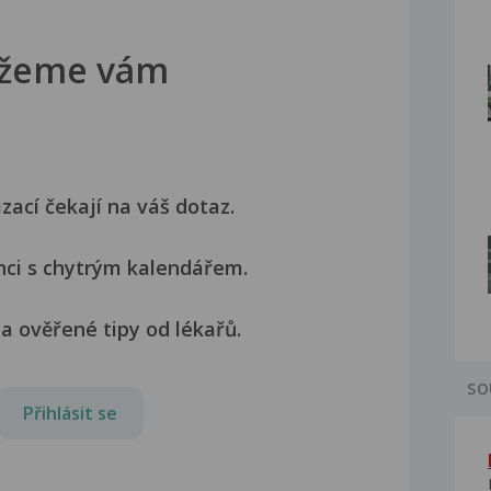
žeme vám
izací čekají na váš dotaz.
nci s chytrým kalendářem.
a ověřené tipy od lékařů.
SO
Přihlásit se