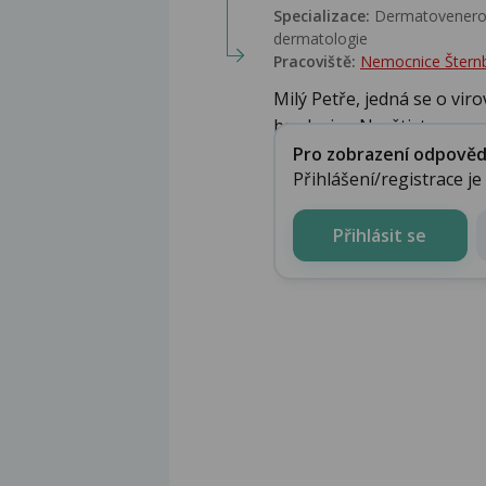
Specializace:
Dermatovenerolo
dermatologie
Pracoviště:
Nemocnice Štern
Milý Petře, jedná se o vi
bradavice. Navštivte...
Pro zobrazení odpovědi 
Přihlášení/registrace j
Přihlásit se