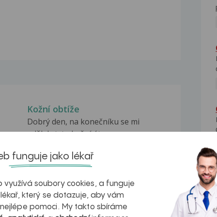
Kožní obtíže
Dobrý den, na konečníku se mi
udělaly tyto kožní útvary,...
Nevzhledné útvary
b funguje jako lékař
-li
Dobrý den, mám dotaz na kožního
lekaře. Již delší...
 využívá soubory cookies, a funguje
Kožní výrustky kolem konečníku
 lékař, který se dotazuje, aby vám
du-
Dobrý den. Mám truchu citlivý dotaz.
 nejlépe pomoci. My takto sbíráme
U konečníku se...