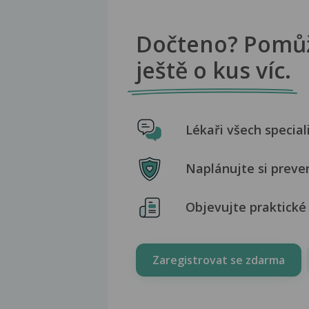
Dočteno? Pomů
ještě o kus víc.
Lékaři všech special
Naplánujte si preve
Objevujte praktické 
Zaregistrovat se zdarma