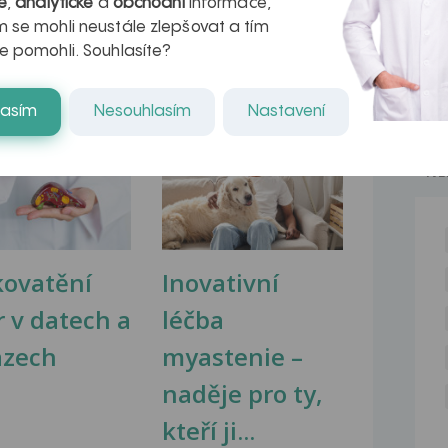
é
,
analytické
a
obchodní
informace,
 se mohli neustále zlepšovat a tím
e pomohli. Souhlasíte?
lasím
Nesouhlasím
Nastavení
na zdravá játra?
Myasthenia gravis – vše, co...
NE
kovatění
Inovativní
r v datech a
léčba
azech
myastenie –
naděje pro ty,
kteří ji...