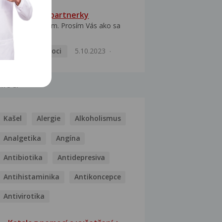
HPV typ 52 u partnerky
Dobrý deň prajem. Prosím Vás ako sa
dá vyliečiť vírus...
Pohlavní nemoci
5.10.2023
MOCI
Kašel
Alergie
Alkoholismus
Analgetika
Angína
Antibiotika
Antidepresiva
Antihistaminika
Antikoncepce
Antivirotika