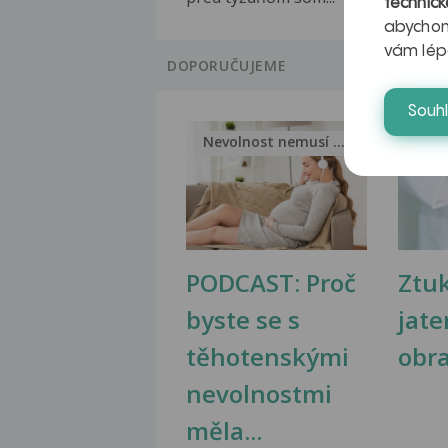
technick
abychom
vám lép
DOPORUČUJEME
Souh
Nevolnost nemusí být nutnou...
Jak 
PODCAST: Proč
Ztu
byste se s
jate
těhotenskými
obr
nevolnostmi
měla...