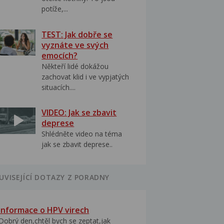
potíže,...
TEST: Jak dobře se
vyznáte ve svých
emocích?
Někteří lidé dokážou
zachovat klid i ve vypjatých
situacích....
VIDEO: Jak se zbavit
deprese
Shlédněte video na téma
jak se zbavit deprese..
UVISEJÍCÍ DOTAZY Z PORADNY
Informace o HPV virech
Dobrý den,chtěl bych se zeptat,jak