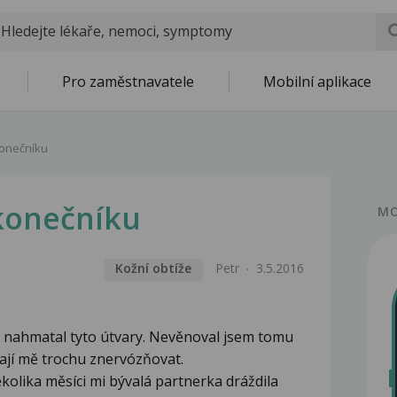
Pro zaměstnavatele
Mobilní aplikace
konečníku
 konečníku
MO
Kožní obtíže
Petr
3.5.2016
u nahmatal tyto útvary. Nevěnoval jsem tomu
nají mě trochu znervózňovat.
kolika měsíci mi bývalá partnerka dráždila