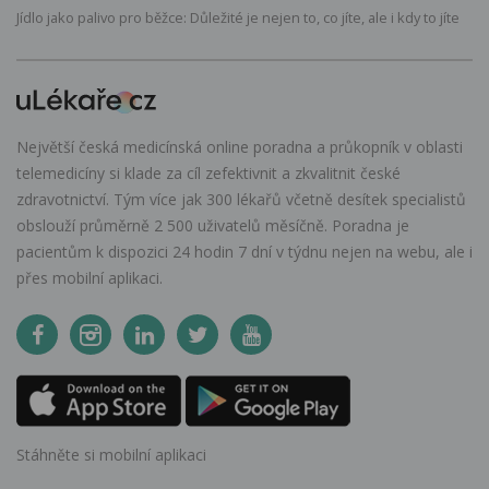
Jídlo jako palivo pro běžce: Důležité je nejen to, co jíte, ale i kdy to jíte
Největší česká medicínská online poradna a průkopník v oblasti
telemedicíny si klade za cíl zefektivnit a zkvalitnit české
zdravotnictví. Tým více jak 300 lékařů včetně desítek specialistů
obslouží průměrně 2 500 uživatelů měsíčně. Poradna je
pacientům k dispozici 24 hodin 7 dní v týdnu nejen na webu, ale i
přes mobilní aplikaci.
Stáhněte si mobilní aplikaci