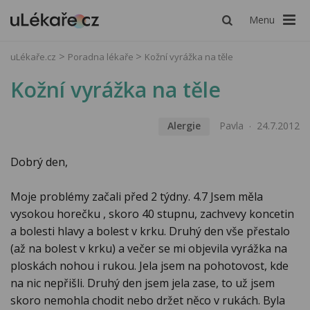
Menu
uLékaře.cz
Poradna lékaře
Kožní vyrážka na těle
Kožní vyrážka na těle
Alergie
Pavla
24.7.2012
Dobrý den,
Moje problémy začali před 2 týdny. 4.7 Jsem měla
vysokou horečku , skoro 40 stupnu, zachvevy koncetin
a bolesti hlavy a bolest v krku. Druhý den vše přestalo
(až na bolest v krku) a večer se mi objevila vyrážka na
ploskách nohou i rukou. Jela jsem na pohotovost, kde
na nic nepřišli. Druhý den jsem jela zase, to už jsem
skoro nemohla chodit nebo držet něco v rukách. Byla