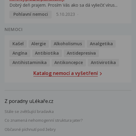
Dobrý deň prajem. Prosím Vás ako sa dá vyliečiť vírus...
Pohlavní nemoci
5.10.2023
NEMOCI
Kašel
Alergie
Alkoholismus
Analgetika
Angína
Antibiotika
Antidepresiva
Antihistaminika
Antikoncepce
Antivirotika
Katalog nemocí a vyšetření
Z poradny uLékaře.cz
Stále se zvětšující bradavka
Co znamená nehomogenní struktura jater?
Občasné píchnutí pod žebry