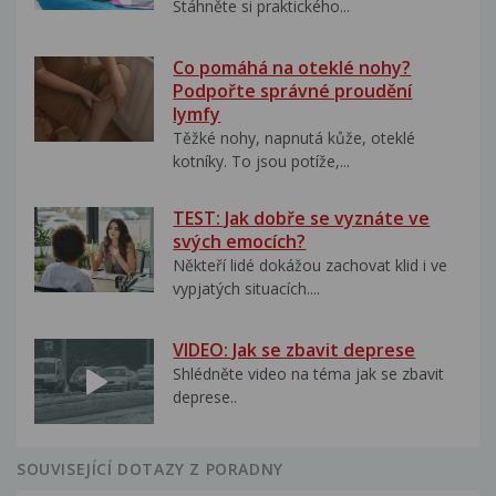
Stáhněte si praktického...
Co pomáhá na oteklé nohy?
Podpořte správné proudění
lymfy
Těžké nohy, napnutá kůže, oteklé
kotníky. To jsou potíže,...
TEST: Jak dobře se vyznáte ve
svých emocích?
Někteří lidé dokážou zachovat klid i ve
vypjatých situacích....
VIDEO: Jak se zbavit deprese
Shlédněte video na téma jak se zbavit
deprese..
SOUVISEJÍCÍ DOTAZY Z PORADNY