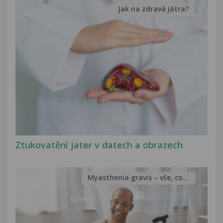
Jak na zdravá játra?
Ztukovatění jater v datech a obrazech
Myasthenia gravis – vše, co...