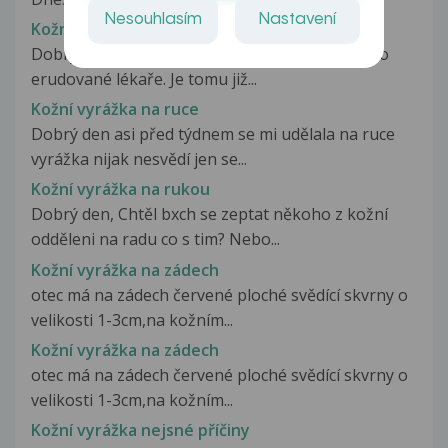
Nesouhlasím
Nastavení
Kožní vyrážka na ruce
Dobrý den, prosím vás pěkně o vaší pomoc jako
erudované lékaře. Je tomu již...
Kožní vyrážka na ruce
Dobrý den asi před týdnem se mi udělala na ruce
vyrážka nijak nesvědí jen se...
Kožní vyrážka na rukou
Dobrý den, Chtěl bxch se zeptat někoho z kožní
odděleni na radu co s tim? Nebo...
Kožní vyrážka na zádech
otec má na zádech červené ploché svědící skvrny o
velikosti 1-3cm,na kožním...
Kožní vyrážka na zádech
otec má na zádech červené ploché svědící skvrny o
velikosti 1-3cm,na kožním...
Kožní vyrážka nejsné příčiny