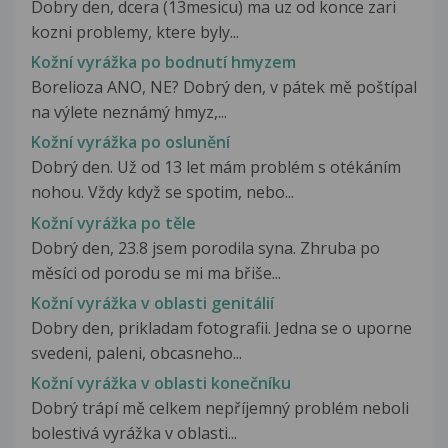
Dobry den, dcera (13mesicu) ma uz od konce zari
kozni problemy, ktere byly...
Kožní vyrážka po bodnutí hmyzem
Borelioza ANO, NE? Dobrý den, v pátek mě poštípal
na výlete neznámý hmyz,...
Kožní vyrážka po oslunění
Dobrý den. Už od 13 let mám problém s otékáním
nohou. Vždy když se spotim, nebo...
Kožní vyrážka po těle
Dobrý den, 23.8 jsem porodila syna. Zhruba po
měsíci od porodu se mi ma břiše...
Kožní vyrážka v oblasti genitálií
Dobry den, prikladam fotografii. Jedna se o uporne
svedeni, paleni, obcasneho...
Kožní vyrážka v oblasti konečníku
Dobrý trápí mě celkem nepříjemný problém neboli
bolestivá vyrážka v oblasti...