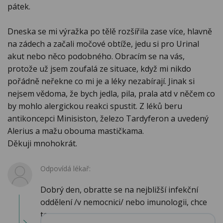
pátek.
Dneska se mi výražka po tělě rozšířila zase více, hlavně
na zádech a začali močové obtíže, jedu si pro Urinal
akut nebo něco podobného. Obracím se na vás,
protože už jsem zoufalá ze situace, když mi nikdo
pořádně neřekne co mi je a léky nezabírají. Jinak si
nejsem vědoma, že bych jedla, pila, prala atd v něčem co
by mohlo alergickou reakci spustit. Z léků beru
antikoncepci Minisiston, železo Tardyferon a uvedený
Alerius a mažu obouma mastičkama.
Děkuji mnohokrát.
Odpovídá lékař:
Dobrý den, obratte se na nejbližší infekční
oddělení /v nemocnici/ nebo imunologii, chce
to ...