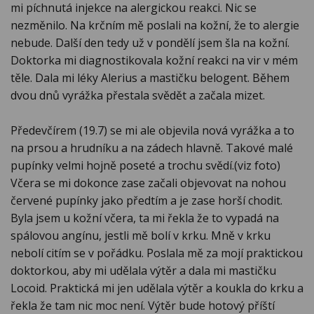
mi píchnutá injekce na alergickou reakci. Nic se
nezměnilo. Na krčním mě poslali na kožní, že to alergie
nebude. Další den tedy už v pondělí jsem šla na kožní.
Doktorka mi diagnostikovala kožní reakci na vir v mém
těle. Dala mi léky Alerius a mastičku belogent. Během
dvou dnů vyrážka přestala svědět a začala mizet.
Předevčírem (19.7) se mi ale objevila nová vyrážka a to
na prsou a hrudníku a na zádech hlavně. Takové malé
pupínky velmi hojně poseté a trochu svědí.(viz foto)
Včera se mi dokonce zase začali objevovat na nohou
červené pupínky jako předtím a je zase horší chodit.
Byla jsem u kožní včera, ta mi řekla že to vypadá na
spálovou angínu, jestli mě bolí v krku. Mně v krku
nebolí citím se v pořádku. Poslala mě za mojí praktickou
doktorkou, aby mi udělala výtěr a dala mi mastičku
Locoid. Praktická mi jen udělala výtěr a koukla do krku a
řekla že tam nic moc není. Výtěr bude hotový příští