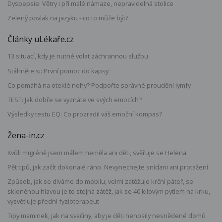
Dyspepsie: Větry i při malé námaze, nepravidelná stolice
Zelený povlak na jazyku - co to může být?
Články uLékaře.cz
13 situací, kdy je nutné volat záchrannou službu
Stáhněte si: První pomoc do kapsy
Co pomáhá na oteklé nohy? Podpořte správné proudění lymfy
TEST: Jak dobře se vyznáte ve svých emocích?
Výsledky testu EQ: Co prozradil váš emoční kompas?
Žena-in.cz
Kvůli migréně jsem málem neměla ani děti, svěřuje se Helena
Pět tipů, jak začít dokonalé ráno. Nevynechejte snídani ani protažení
Způsob, jak se díváme do mobilu, velmi zatěžuje krční páteř, se
skloněnou hlavou je to stejná zátěž, jak se 40 kilovým pytlem na krku,
vysvětluje přední fyzioterapeut
Tipy maminek, jak na svačiny, aby je děti nenosily nesnědené domů